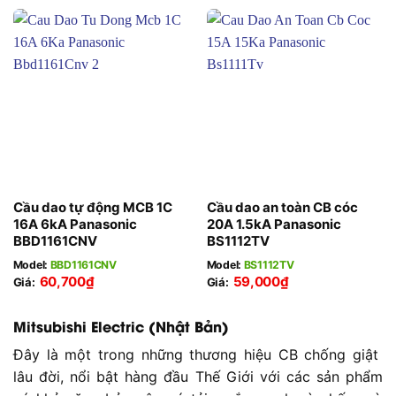
Cầu dao tự động MCB 1C
Cầu dao an toàn CB cóc
16A 6kA Panasonic
20A 1.5kA Panasonic
BBD1161CNV
BS1112TV
Model:
BBD1161CNV
Model:
BS1112TV
60,700
₫
59,000
₫
Giá:
Giá:
Mitsubishi Electric (Nhật Bản)
Đây là một trong những thương hiệu CB chống giật
lâu đời, nổi bật hàng đầu Thế Giới với các sản phẩm