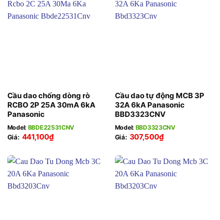
Cầu dao chống dòng rò
Cầu dao tự động MCB 3P
RCBO 2P 25A 30mA 6kA
32A 6kA Panasonic
Panasonic
BBD3323CNV
Model:
BBDE22531CNV
Model:
BBD3323CNV
441,100
₫
307,500
₫
Giá:
Giá: