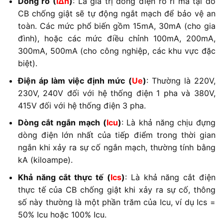
Dòng rò (
IΔn
)
: Là giá trị dòng điện rò rỉ mà tại đó
CB chống giật sẽ tự động ngắt mạch để bảo vệ an
toàn. Các mức phổ biến gồm 15mA, 30mA (cho gia
đình), hoặc các mức điều chỉnh 100mA, 200mA,
300mA, 500mA (cho công nghiệp, các khu vực đặc
biệt).
Điện áp làm việc định mức (
Ue
)
: Thường là 220V,
230V, 240V đối với hệ thống điện 1 pha và 380V,
415V đối với hệ thống điện 3 pha.
Dòng cắt ngắn mạch (
Icu
)
: Là khả năng chịu đựng
dòng điện lớn nhất của tiếp điểm trong thời gian
ngắn khi xảy ra sự cố ngắn mạch, thường tính bằng
kA (kiloampe).
Khả năng cắt thực tế (
Ics
)
: Là khả năng cắt điện
thực tế của CB chống giật khi xảy ra sự cố, thông
số này thường là một phần trăm của Icu, ví dụ Ics =
50% Icu hoặc 100% Icu.