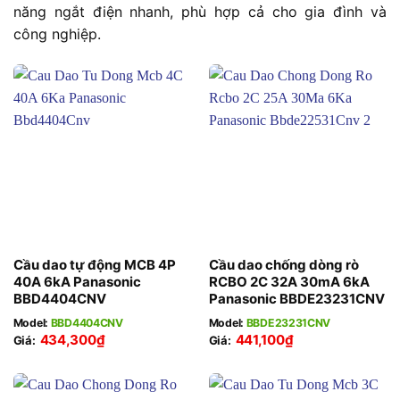
năng ngắt điện nhanh, phù hợp cả cho gia đình và
công nghiệp.
Cầu dao tự động MCB 4P
Cầu dao chống dòng rò
40A 6kA Panasonic
RCBO 2C 32A 30mA 6kA
BBD4404CNV
Panasonic BBDE23231CNV
Model:
BBD4404CNV
Model:
BBDE23231CNV
434,300
₫
441,100
₫
Giá:
Giá: