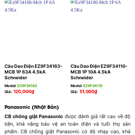
Cầu Dao Điện EZ9F34163-
Cầu Dao Điện EZ9F34110-
MCB 1P 63A 4.5kA
MCB 1P 10A 4.5kA
Schneider
Schneider
Model:
EZ9F34163
Model:
EZ9F34110
120,000
₫
51,000
₫
Giá:
Giá:
Panasonic (Nhật Bản)
CB chống giật Panasonic
được đánh giá rất cao về độ
bền, khả năng bảo vệ an toàn điện và tuổi thọ sản
phẩm. CB chống giật Panasonic có độ nhạy cao, khả