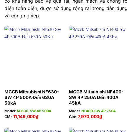
có khả năng bảo vệ quá tải, ngắn mạch và chống rò
điện toàn diện, được sử dụng rộng rãi trong dân dụng
và công nghiệp.
MCCB Mitsubishi NF630-
MCCB Mitsubishi NF400-
SW 4P 500A Đến 630A
SW 4P 250A Đến 400A
50kA
45kA
Model:
NF630-SW 4P 500A
Model:
NF400-SW 4P 250A
11,149,000
₫
7,970,000
₫
Giá:
Giá: