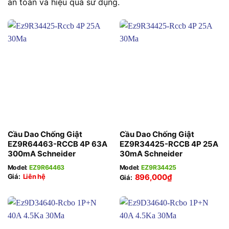
an toàn và hiệu quả sử dụng.
Cầu Dao Chống Giật
Cầu Dao Chống Giật
EZ9R64463-RCCB 4P 63A
EZ9R34425-RCCB 4P 25A
300mA Schneider
30mA Schneider
Model:
EZ9R64463
Model:
EZ9R34425
Giá:
Liên hệ
896,000
₫
Giá: