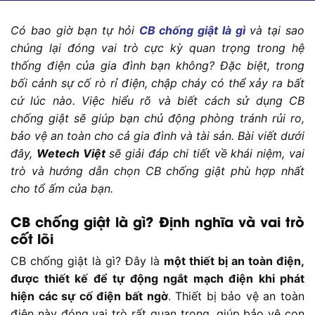
Có bao giờ bạn tự hỏi
CB chống giật là gì
và tại sao
chúng lại đóng vai trò cực kỳ quan trọng trong hệ
thống điện của gia đình bạn không? Đặc biệt, trong
bối cảnh sự cố rò rỉ điện, chập cháy có thể xảy ra bất
cứ lúc nào. Việc hiểu rõ và biết cách sử dụng CB
chống giật sẽ giúp bạn chủ động phòng tránh rủi ro,
bảo vệ an toàn cho cả gia đình và tài sản. Bài viết dưới
đây,
Wetech Việt
sẽ giải đáp chi tiết về khái niệm, vai
trò và hướng dẫn chọn CB chống giật phù hợp nhất
cho tổ ấm của bạn.
CB chống giật là gì? Định nghĩa và vai trò
cốt lõi
CB chống giật là gì? Đây là
một thiết bị an toàn điện,
được thiết kế để tự động ngắt mạch điện khi phát
hiện các sự cố điện bất ngờ
. Thiết bị bảo vệ an toàn
điện này đóng vai trò rất quan trọng, giúp bảo vệ con