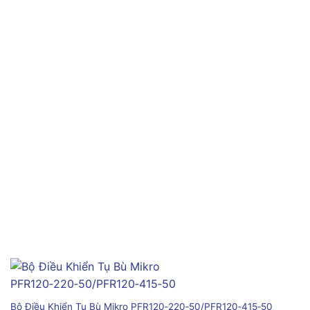
Bộ Điều Khiển Tụ Bù Mikro PFR120‑220‑50/PFR120‑415‑50