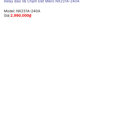
Relay Bảo Vệ Chạm Đất Mikro NX231A-240A
Model:
NX231A-240A
Giá:
2,990,000
₫