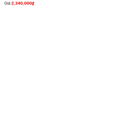
Giá:
2,340,000
₫