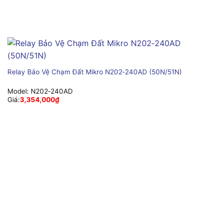
Relay Bảo Vệ Chạm Đất Mikro N202‑240AD (50N/51N)
Model:
N202‑240AD
Giá:
3,354,000
₫