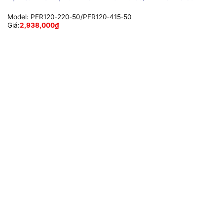
Model:
PFR120‑220‑50/PFR120‑415‑50
Giá:
2,938,000
₫