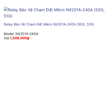
Relay Bảo Vệ Chạm Đất Mikro NX201A‑240A (50G, 51G)
Model:
NX201A‑240A
Giá:
1,508,000
₫