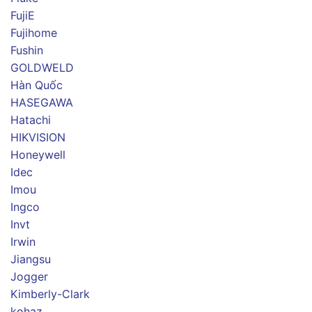
FujiE
Fujihome
Fushin
GOLDWELD
Hàn Quốc
HASEGAWA
Hatachi
HIKVISION
Honeywell
Idec
Imou
Ingco
Invt
Irwin
Jiangsu
Jogger
Kimberly-Clark
kohaz