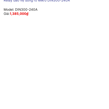
Relay bảo vệ dòng rò Mikro DIN300-240A
Model:
DIN300-240A
Giá:
1,385,000
₫