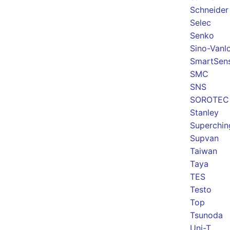
Schneider
Selec
Senko
Sino-Vanl
SmartSen
SMC
SNS
SOROTEC
Stanley
Superchin
Supvan
Taiwan
Taya
TES
Testo
Top
Tsunoda
Uni-T