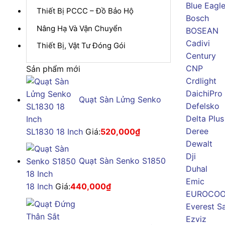
Blue Eagl
Thiết Bị PCCC – Đồ Bảo Hộ
Bosch
Nâng Hạ Và Vận Chuyển
BOSEAN
Cadivi
Thiết Bị, Vật Tư Đóng Gói
Century
CNP
Sản phẩm mới
Crdlight
DaichiPro
Quạt Sàn Lửng Senko
Defelsko
Delta Plus
Deree
SL1830 18 Inch
Giá:
520,000
₫
Dewalt
Dji
Quạt Sàn Senko S1850
Duhal
Emic
18 Inch
Giá:
440,000
₫
EUROCOO
Everest S
Ezviz