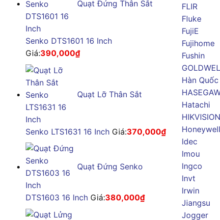
Quạt Đứng Thân Sắt
FLIR
Fluke
FujiE
Senko DTS1601 16 Inch
Fujihome
Giá:
390,000
₫
Fushin
GOLDWE
Hàn Quốc
HASEGA
Quạt Lỡ Thân Sắt
Hatachi
HIKVISIO
Honeywel
Senko LTS1631 16 Inch
Giá:
370,000
₫
Idec
Imou
Ingco
Quạt Đứng Senko
Invt
Irwin
DTS1603 16 Inch
Giá:
380,000
₫
Jiangsu
Jogger