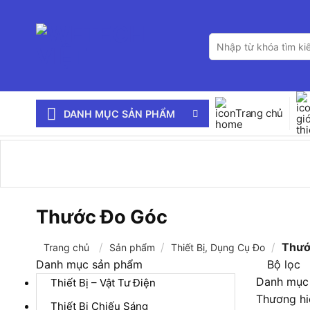
Bỏ
qua
Tìm
nội
kiếm:
dung
Trang chủ
DANH MỤC SẢN PHẨM
Thước Đo Góc
/
/
/
Thướ
Trang chủ
Sản phẩm
Thiết Bị, Dụng Cụ Đo
Danh mục sản phẩm
Bộ lọc
Danh mục
Thiết Bị – Vật Tư Điện
Thương hi
Thiết Bị Chiếu Sáng