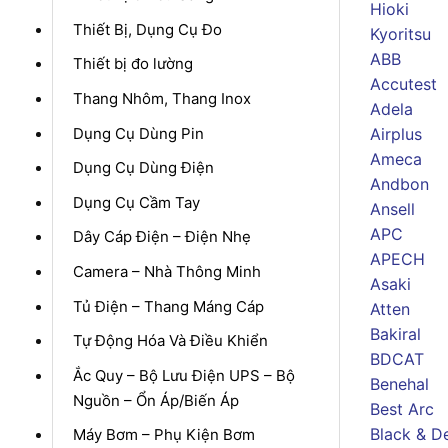
Hioki
Thiết Bị, Dụng Cụ Đo
Kyoritsu
ABB
Thiết bị đo lường
Accutest
Thang Nhôm, Thang Inox
Adela
Dụng Cụ Dùng Pin
Airplus
Ameca
Dụng Cụ Dùng Điện
Andbon
Dụng Cụ Cầm Tay
Ansell
APC
Dây Cáp Điện – Điện Nhẹ
APECH
Camera – Nhà Thông Minh
Asaki
Tủ Điện – Thang Máng Cáp
Atten
Bakiral
Tự Động Hóa Và Điều Khiển
BDCAT
Ắc Quy – Bộ Lưu Điện UPS – Bộ
Benehal
Nguồn – Ổn Áp/Biến Áp
Best Arc
Black & D
Máy Bơm – Phụ Kiện Bơm