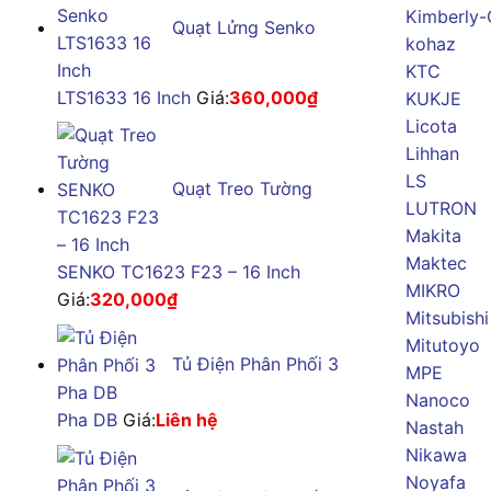
Kimberly-
Quạt Lửng Senko
kohaz
KTC
LTS1633 16 Inch
Giá:
360,000
₫
KUKJE
Licota
Lihhan
LS
Quạt Treo Tường
LUTRON
Makita
Maktec
SENKO TC1623 F23 – 16 Inch
MIKRO
Giá:
320,000
₫
Mitsubishi
Mitutoyo
Tủ Điện Phân Phối 3
MPE
Nanoco
Pha DB
Giá:
Liên hệ
Nastah
Nikawa
Noyafa