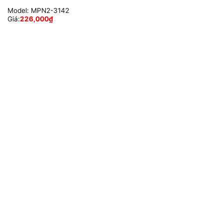
Model:
MPN2-3142
Giá:
226,000
₫