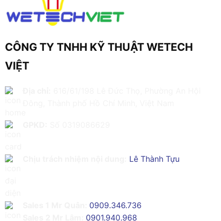
CÔNG TY TNHH KỸ THUẬT WETECH
VIỆT
Địa chỉ:
616/61/198 Lê Đức Thọ, Phường An Hội
Đông, Thành phố Hồ Chí Minh, Việt Nam
GPKD:
Số 0319086629
Chịu trách nhiệm nội dung:
Lê Thành Tựu
Sales 1 Mr Quân:
0909.346.736
Sales 2 Mr Lâm:
0901.940.968