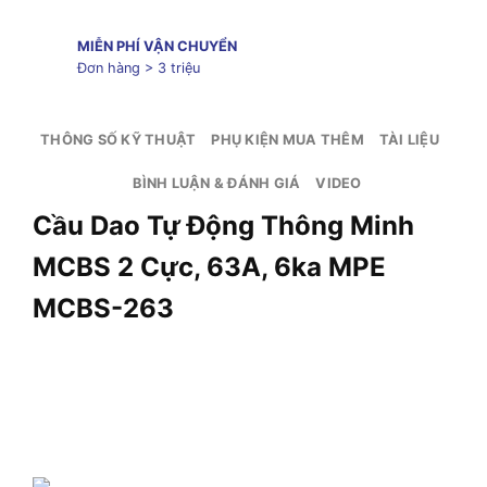
MIỄN PHÍ VẬN CHUYỂN
Đơn hàng > 3 triệu
THÔNG SỐ KỸ THUẬT
PHỤ KIỆN MUA THÊM
TÀI LIỆU
BÌNH LUẬN & ĐÁNH GIÁ
VIDEO
Cầu Dao Tự Động Thông Minh
MCBS 2 Cực, 63A, 6ka MPE
MCBS-263