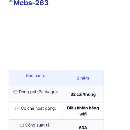
Bảo hành:
2 năm
Đóng gói (Package):
32 cái/thùng
Điều khiển bằng
Cơ chế hoạt động:
wifi
Công suất tải:
63A