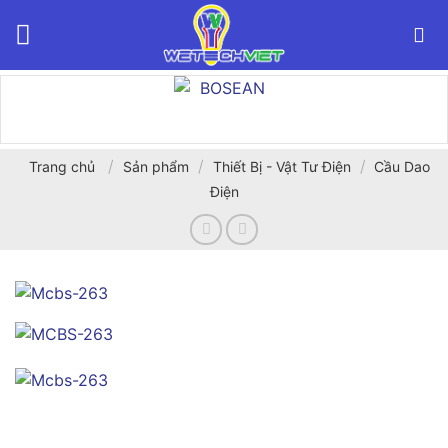
Bỏ
qua
nội
dung
/
/
/
Trang chủ
Sản phẩm
Thiết Bị - Vật Tư Điện
Cầu Dao
Điện