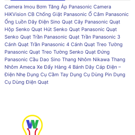
Camera Imou
Bơm Tăng Áp Panasonic
Camera
HiKVision
CB Chống Giật Panasonic
Ổ Cắm Panasonic
Ống Luồn Dây Điện Sino
Quạt Cây Panasonic
Quạt
Hộp Senko
Quạt Hút Senko
Quạt Panasonic
Quạt
Senko
Quạt Trần Panasonic
Quạt Trần Panasonic 3
Cánh
Quạt Trần Panasonic 4 Cánh
Quạt Treo Tường
Panasonic
Quạt Treo Tường Senko
Quạt Đứng
Panasonic
Cầu Dao Sino
Thang Nhôm Nikawa
Thang
Nhôm Ameca
Xe Đẩy Hàng 4 Bánh
Dây Cáp Điện –
Điện Nhẹ
Dụng Cụ Cầm Tay
Dụng Cụ Dùng Pin
Dụng
Cụ Dùng Điện
Quạt