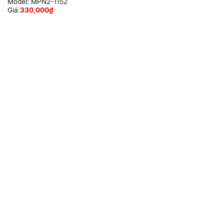
Model:
MPN2-1152
Giá:
330,000
₫