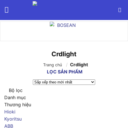
Bỏ
qua
nội
dung
Crdlight
/
Crdlight
Trang chủ
LỌC SẢN PHẨM
Bộ lọc
Danh mục
Thương hiệu
Hioki
Kyoritsu
ABB