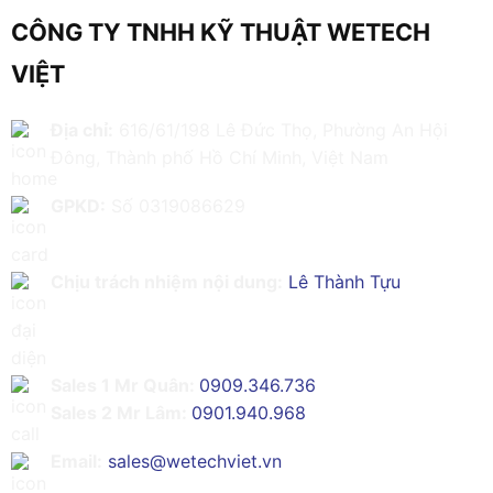
CÔNG TY TNHH KỸ THUẬT WETECH
VIỆT
Địa chỉ:
616/61/198 Lê Đức Thọ, Phường An Hội
Đông, Thành phố Hồ Chí Minh, Việt Nam
GPKD:
Số 0319086629
Chịu trách nhiệm nội dung:
Lê Thành Tựu
Sales 1 Mr Quân:
0909.346.736
Sales 2 Mr Lâm:
0901.940.968
Email:
sales@wetechviet.vn