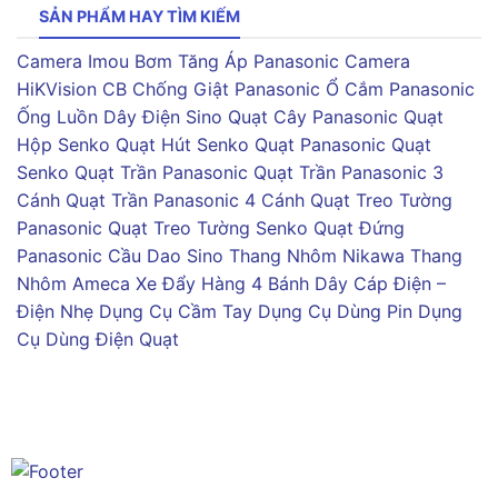
SẢN PHẨM HAY TÌM KIẾM
Camera Imou
Bơm Tăng Áp Panasonic
Camera
HiKVision
CB Chống Giật Panasonic
Ổ Cắm Panasonic
Ống Luồn Dây Điện Sino
Quạt Cây Panasonic
Quạt
Hộp Senko
Quạt Hút Senko
Quạt Panasonic
Quạt
Senko
Quạt Trần Panasonic
Quạt Trần Panasonic 3
Cánh
Quạt Trần Panasonic 4 Cánh
Quạt Treo Tường
Panasonic
Quạt Treo Tường Senko
Quạt Đứng
Panasonic
Cầu Dao Sino
Thang Nhôm Nikawa
Thang
Nhôm Ameca
Xe Đẩy Hàng 4 Bánh
Dây Cáp Điện –
Điện Nhẹ
Dụng Cụ Cầm Tay
Dụng Cụ Dùng Pin
Dụng
Cụ Dùng Điện
Quạt