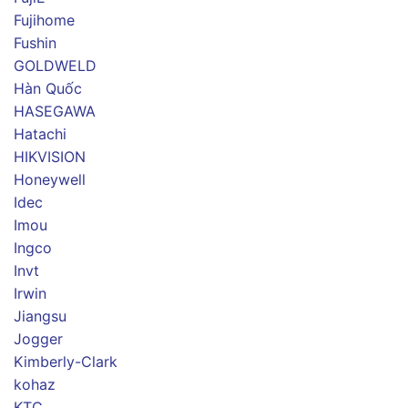
Fujihome
Fushin
GOLDWELD
Hàn Quốc
HASEGAWA
Hatachi
HIKVISION
Honeywell
Idec
Imou
Ingco
Invt
Irwin
Jiangsu
Jogger
Kimberly-Clark
kohaz
KTC