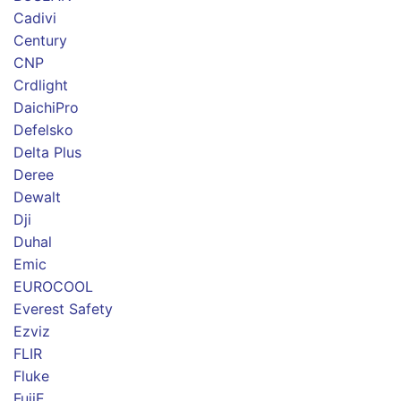
Cadivi
Century
CNP
Crdlight
DaichiPro
Defelsko
Delta Plus
Deree
Dewalt
Dji
Duhal
Emic
EUROCOOL
Everest Safety
Ezviz
FLIR
Fluke
FujiE