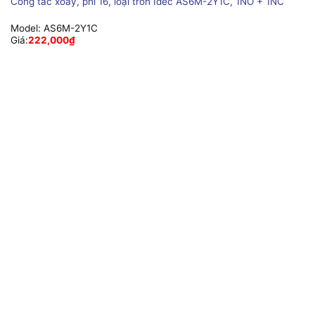
Công tắc xoay, phi 16, loại tròn Idec AS6M-2Y1C, 1NO + 1NC
Model:
AS6M-2Y1C
Giá:
222,000
₫