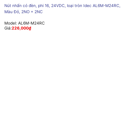
Nút nhấn có đèn, phi 16, 24VDC, loại tròn Idec AL6M-M24RC,
Màu Đỏ, 2NO + 2NC
Model:
AL6M-M24RC
Giá:
226,000
₫