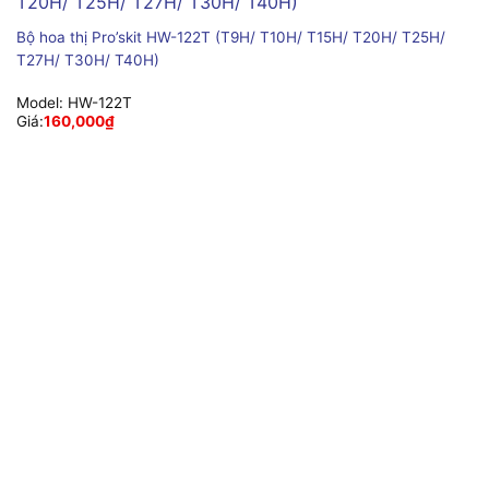
Bộ hoa thị Pro’skit HW-122T (T9H/ T10H/ T15H/ T20H/ T25H/
T27H/ T30H/ T40H)
Model:
HW-122T
Giá:
160,000
₫