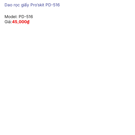
Dao rọc giấy Pro’skit PD-516
Model:
PD-516
Giá:
45,000
₫