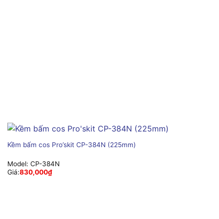
Kềm bấm cos Pro’skit CP-384N (225mm)
Model:
CP-384N
Giá:
830,000
₫