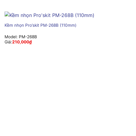
Kềm nhọn Pro’skit PM-268B (110mm)
Model:
PM-268B
Giá:
210,000
₫