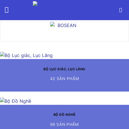
Bỏ
qua
nội
dung
BỘ LỤC GIÁC, LỤC LĂNG
42 SẢN PHẨM
BỘ ĐỒ NGHỀ
96 SẢN PHẨM