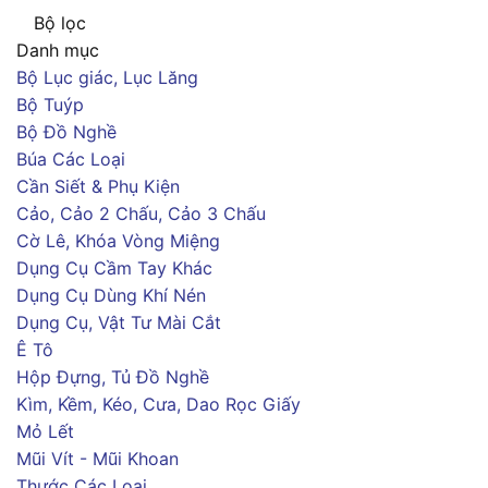
Bộ lọc
Danh mục
Bộ Lục giác, Lục Lăng
Bộ Tuýp
Bộ Đồ Nghề
Búa Các Loại
Cần Siết & Phụ Kiện
Cảo, Cảo 2 Chấu, Cảo 3 Chấu
Cờ Lê, Khóa Vòng Miệng
Dụng Cụ Cầm Tay Khác
Dụng Cụ Dùng Khí Nén
Dụng Cụ, Vật Tư Mài Cắt
Ê Tô
Hộp Đựng, Tủ Đồ Nghề
Kìm, Kềm, Kéo, Cưa, Dao Rọc Giấy
Mỏ Lết
Mũi Vít - Mũi Khoan
Thước Các Loại