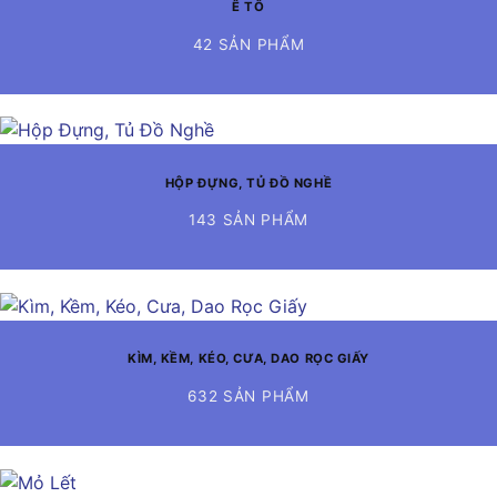
Ê TÔ
42 SẢN PHẨM
HỘP ĐỰNG, TỦ ĐỒ NGHỀ
143 SẢN PHẨM
KÌM, KỀM, KÉO, CƯA, DAO RỌC GIẤY
632 SẢN PHẨM