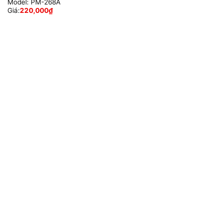
Model:
PM-268A
Giá:
220,000
₫