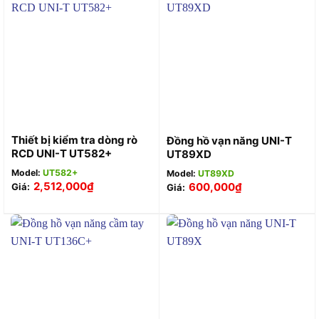
Thiết bị kiểm tra dòng rò
Đồng hồ vạn năng UNI-T
RCD UNI-T UT582+
UT89XD
Model:
UT582+
Model:
UT89XD
2,512,000
₫
600,000
₫
Giá:
Giá: