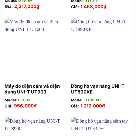
Model:
UT61E+
Model:
UT191E
2,317,000
₫
1,458,000
₫
Giá:
Giá:
Máy đo điện cảm và điện
Đồng hồ vạn năng UNI-T
dung UNI-T UT603
UT890XE
Model:
UT603
Model:
UT890XE
956,000
₫
1,212,000
₫
Giá:
Giá: