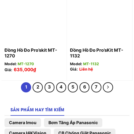
Đồng Hồ Đo Pro’skit MT-
Đồng Hồ Đo Pro’sKit MT-
1270
1132
Model:
MT-1270
Model:
MT-1132
635,000
₫
Giá:
Liên hệ
Giá:
1
2
3
4
5
6
7
SẢN PHẨM HAY TÌM KIẾM
Camera Imou
Bơm Tăng Áp Panasonic
Camera HiKVision
CB Chống Giật Panasonic