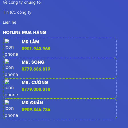
Về công ty chúng tôi
Tin tức công ty
Liên hệ
HOTLINE MUA HÀNG
MR LÂM
0901.940.968
MR. SONG
0779.686.819
MR. CƯỜNG
0779.008.018
MR QUÂN
0909.346.736