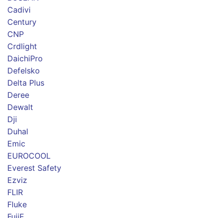
Cadivi
Century
CNP
Crdlight
DaichiPro
Defelsko
Delta Plus
Deree
Dewalt
Dji
Duhal
Emic
EUROCOOL
Everest Safety
Ezviz
FLIR
Fluke
FujiE