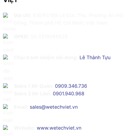
Địa chỉ:
616/61/198 Lê Đức Thọ, Phường An Hội
Đông, Thành phố Hồ Chí Minh, Việt Nam
GPKD:
Số 0319086629
Chịu trách nhiệm nội dung:
Lê Thành Tựu
Sales 1 Mr Quân:
0909.346.736
Sales 2 Mr Lâm:
0901.940.968
Email:
sales@wetechviet.vn
Website:
www.wetechviet.vn