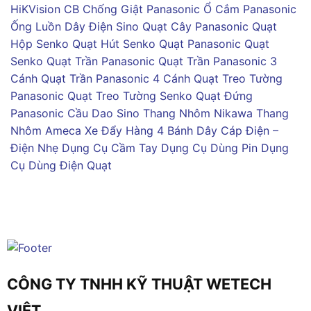
HiKVision
CB Chống Giật Panasonic
Ổ Cắm Panasonic
Ống Luồn Dây Điện Sino
Quạt Cây Panasonic
Quạt
Hộp Senko
Quạt Hút Senko
Quạt Panasonic
Quạt
Senko
Quạt Trần Panasonic
Quạt Trần Panasonic 3
Cánh
Quạt Trần Panasonic 4 Cánh
Quạt Treo Tường
Panasonic
Quạt Treo Tường Senko
Quạt Đứng
Panasonic
Cầu Dao Sino
Thang Nhôm Nikawa
Thang
Nhôm Ameca
Xe Đẩy Hàng 4 Bánh
Dây Cáp Điện –
Điện Nhẹ
Dụng Cụ Cầm Tay
Dụng Cụ Dùng Pin
Dụng
Cụ Dùng Điện
Quạt
CÔNG TY TNHH KỸ THUẬT WETECH
VIỆT