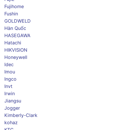
Fujihome
Fushin
GOLDWELD
Hàn Quốc
HASEGAWA
Hatachi
HIKVISION
Honeywell
Idec
Imou
Ingco
Invt
Irwin
Jiangsu
Jogger
Kimberly-Clark
kohaz
KTC