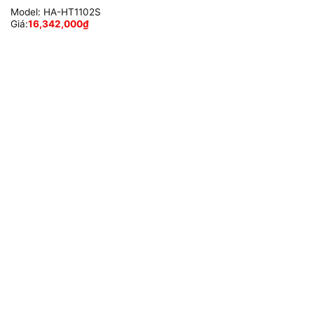
Model:
HA-HT1102S
Giá:
16,342,000
₫