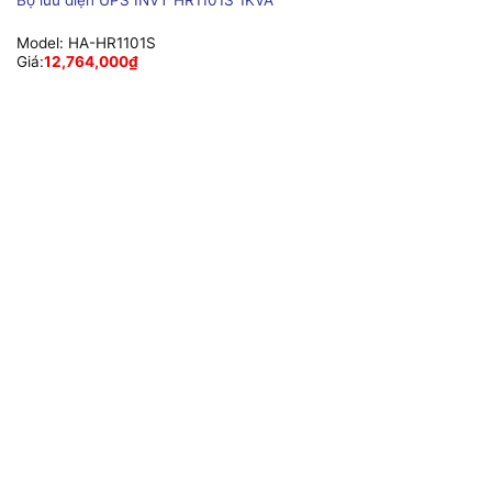
Bộ lưu điện UPS INVT HR1101S 1KVA
Model:
HA-HR1101S
Giá:
12,764,000
₫