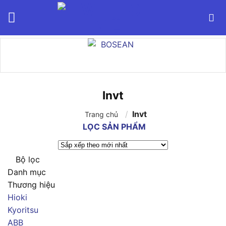
Bỏ
qua
nội
dung
Invt
/
Invt
Trang chủ
LỌC SẢN PHẨM
Bộ lọc
Danh mục
Thương hiệu
Hioki
Kyoritsu
ABB