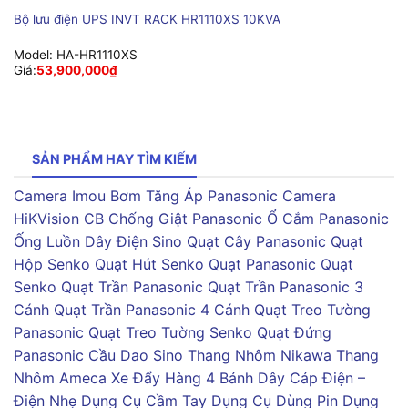
Bộ lưu điện UPS INVT RACK HR1110XS 10KVA
Model:
HA-HR1110XS
Giá:
53,900,000
₫
SẢN PHẨM HAY TÌM KIẾM
Camera Imou
Bơm Tăng Áp Panasonic
Camera
HiKVision
CB Chống Giật Panasonic
Ổ Cắm Panasonic
Ống Luồn Dây Điện Sino
Quạt Cây Panasonic
Quạt
Hộp Senko
Quạt Hút Senko
Quạt Panasonic
Quạt
Senko
Quạt Trần Panasonic
Quạt Trần Panasonic 3
Cánh
Quạt Trần Panasonic 4 Cánh
Quạt Treo Tường
Panasonic
Quạt Treo Tường Senko
Quạt Đứng
Panasonic
Cầu Dao Sino
Thang Nhôm Nikawa
Thang
Nhôm Ameca
Xe Đẩy Hàng 4 Bánh
Dây Cáp Điện –
Điện Nhẹ
Dụng Cụ Cầm Tay
Dụng Cụ Dùng Pin
Dụng