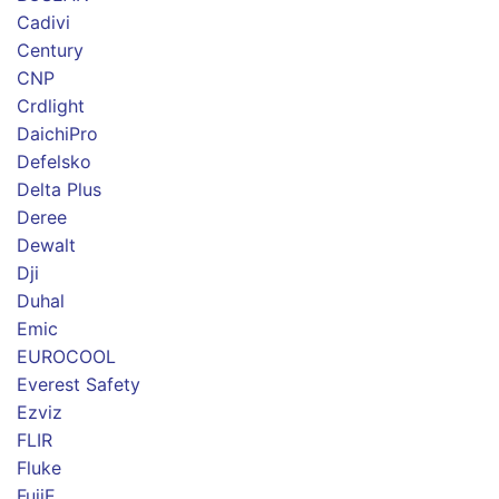
Cadivi
Century
CNP
Crdlight
DaichiPro
Defelsko
Delta Plus
Deree
Dewalt
Dji
Duhal
Emic
EUROCOOL
Everest Safety
Ezviz
FLIR
Fluke
FujiE