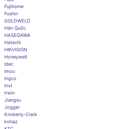
Fujihome
Fushin
GOLDWELD
Hàn Quốc
HASEGAWA
Hatachi
HIKVISION
Honeywell
Idec
Imou
Ingco
Invt
Irwin
Jiangsu
Jogger
Kimberly-Clark
kohaz
KTC