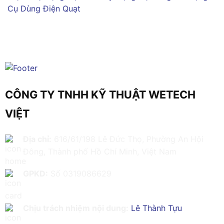
Cụ Dùng Điện
Quạt
CÔNG TY TNHH KỸ THUẬT WETECH
VIỆT
Địa chỉ:
616/61/198 Lê Đức Thọ, Phường An Hội
Đông, Thành phố Hồ Chí Minh, Việt Nam
GPKD:
Số 0319086629
Chịu trách nhiệm nội dung:
Lê Thành Tựu