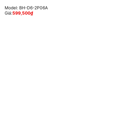
Model:
BH-D6-2P06A
Giá:
599,500
₫