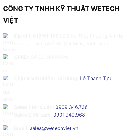
CÔNG TY TNHH KỸ THUẬT WETECH
VIỆT
Địa chỉ:
616/61/198 Lê Đức Thọ, Phường An Hội
Đông, Thành phố Hồ Chí Minh, Việt Nam
GPKD:
Số 0319086629
Chịu trách nhiệm nội dung:
Lê Thành Tựu
Sales 1 Mr Quân:
0909.346.736
Sales 2 Mr Lâm:
0901.940.968
Email:
sales@wetechviet.vn