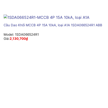
Cầu Dao Khối MCCB 4P 15A 10kA, loại A1A 1SDA066524R1 ABB
Model:
1SDA066524R1
Giá:
2,130,700
₫