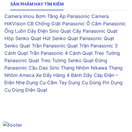
SẢN PHẨM HAY TÌM KIẾM
Camera Imou
Bơm Tăng Áp Panasonic
Camera
HiKVision
CB Chống Giật Panasonic
Ổ Cắm Panasonic
Ống Luồn Dây Điện Sino
Quạt Cây Panasonic
Quạt
Hộp Senko
Quạt Hút Senko
Quạt Panasonic
Quạt
Senko
Quạt Trần Panasonic
Quạt Trần Panasonic 3
Cánh
Quạt Trần Panasonic 4 Cánh
Quạt Treo Tường
Panasonic
Quạt Treo Tường Senko
Quạt Đứng
Panasonic
Cầu Dao Sino
Thang Nhôm Nikawa
Thang
Nhôm Ameca
Xe Đẩy Hàng 4 Bánh
Dây Cáp Điện –
Điện Nhẹ
Dụng Cụ Cầm Tay
Dụng Cụ Dùng Pin
Dụng
Cụ Dùng Điện
Quạt