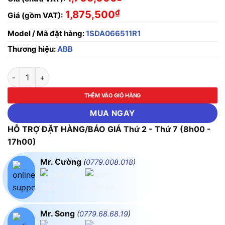
₫
1,875,500
Giá (gồm VAT):
Model / Mã đặt hàng:
1SDA066511R1
Thương hiệu:
ABB
Cầu Dao Khối MCCB 3P 20A 10kA, loại A1A 1SDA066511R1 AB
THÊM VÀO GIỎ HÀNG
MUA NGAY
HỖ TRỢ ĐẶT HÀNG/BÁO GIÁ Thứ 2 - Thứ 7 (8h00 -
17h00)
Mr. Cường
(
0779.008.018
)
Mr. Song
(
0779.68.68.19
)