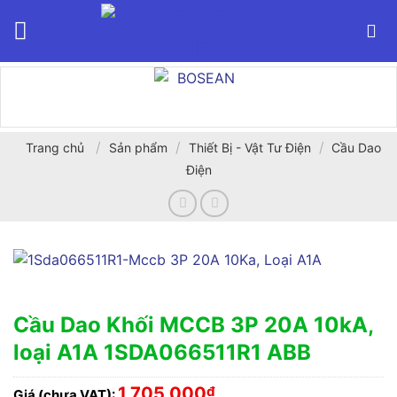
Bỏ
qua
nội
dung
/
/
/
Trang chủ
Sản phẩm
Thiết Bị - Vật Tư Điện
Cầu Dao
Điện
Cầu Dao Khối MCCB 3P 20A 10kA,
loại A1A 1SDA066511R1 ABB
1,705,000
₫
Giá (chưa VAT):