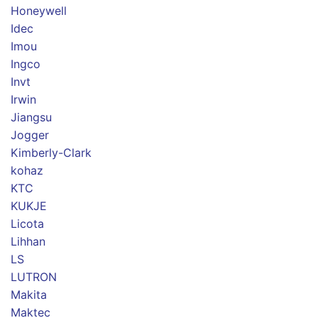
Honeywell
Idec
Imou
Ingco
Invt
Irwin
Jiangsu
Jogger
Kimberly-Clark
kohaz
KTC
KUKJE
Licota
Lihhan
LS
LUTRON
Makita
Maktec