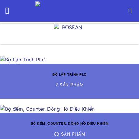
Bỏ
qua
nội
dung
BỘ LẬP TRÌNH PLC
2 SẢN PHẨM
BỘ ĐẾM, COUNTER, ĐỒNG HỒ ĐIỀU KHIỂN
83 SẢN PHẨM