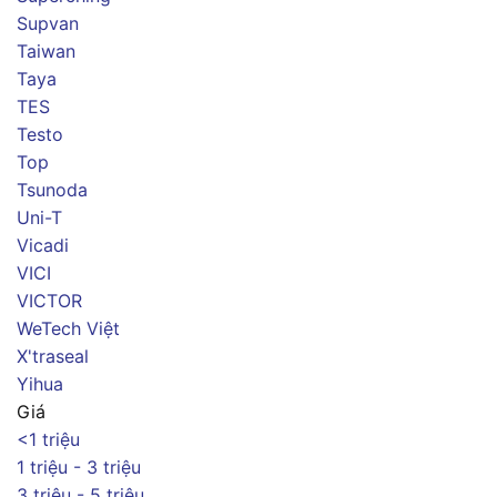
Supvan
Taiwan
Taya
TES
Testo
Top
Tsunoda
Uni-T
Vicadi
VICI
VICTOR
WeTech Việt
X'traseal
Yihua
Giá
<1 triệu
1 triệu - 3 triệu
3 triệu - 5 triệu