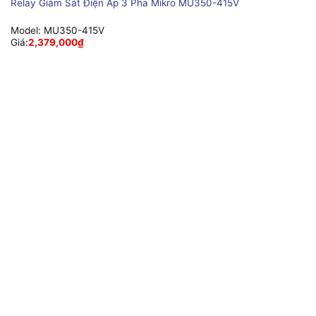
Relay Giám Sát Điện Áp 3 Pha Mikro MU350-415V
Model:
MU350-415V
Giá:
2,379,000
₫