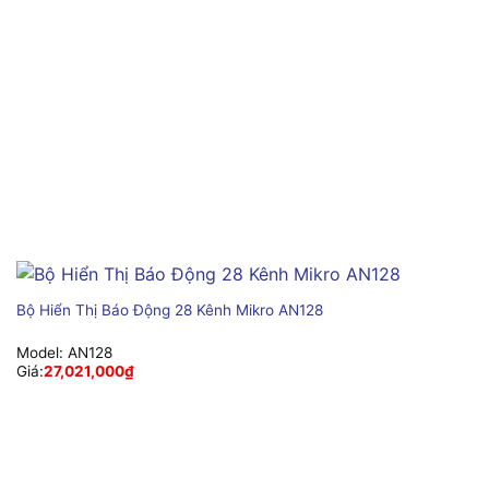
Bộ Hiển Thị Báo Động 28 Kênh Mikro AN128
Model:
AN128
Giá:
27,021,000
₫