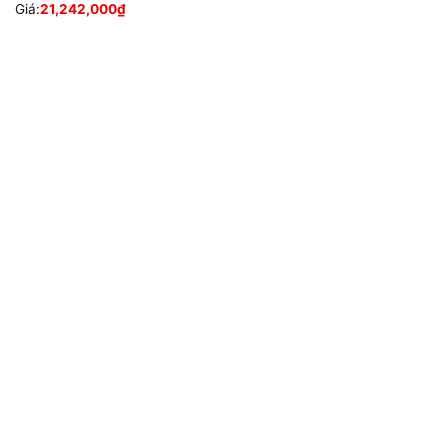
Giá:
21,242,000
₫