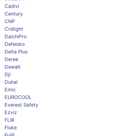
Cadivi
Century
CNP
Crdlight
DaichiPro
Defelsko
Delta Plus
Deree
Dewalt
Dji
Duhal
Emic
EUROCOOL
Everest Safety
Ezviz
FLIR
Fluke
FujiE