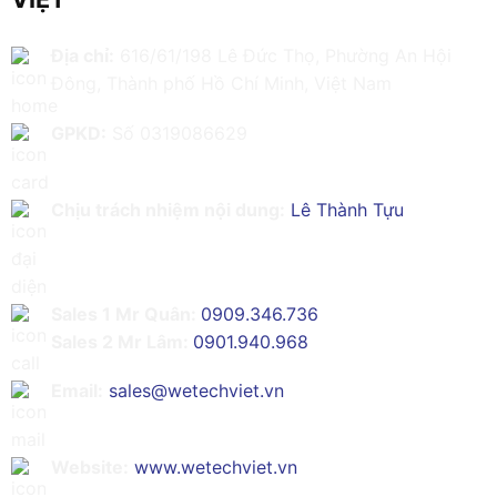
Địa chỉ:
616/61/198 Lê Đức Thọ, Phường An Hội
Đông, Thành phố Hồ Chí Minh, Việt Nam
GPKD:
Số 0319086629
Chịu trách nhiệm nội dung:
Lê Thành Tựu
Sales 1 Mr Quân:
0909.346.736
Sales 2 Mr Lâm:
0901.940.968
Email:
sales@wetechviet.vn
Website:
www.wetechviet.vn