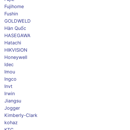
Fujihome
Fushin
GOLDWELD
Hàn Quốc
HASEGAWA
Hatachi
HIKVISION
Honeywell
Idec
Imou
Ingco
Invt
Irwin
Jiangsu
Jogger
Kimberly-Clark
kohaz
KTC