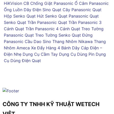
HiKVision
CB Chống Giật Panasonic
Ổ Cắm Panasonic
Ống Luồn Dây Điện Sino
Quạt Cây Panasonic
Quạt
Hộp Senko
Quạt Hút Senko
Quạt Panasonic
Quạt
Senko
Quạt Trần Panasonic
Quạt Trần Panasonic 3
Cánh
Quạt Trần Panasonic 4 Cánh
Quạt Treo Tường
Panasonic
Quạt Treo Tường Senko
Quạt Đứng
Panasonic
Cầu Dao Sino
Thang Nhôm Nikawa
Thang
Nhôm Ameca
Xe Đẩy Hàng 4 Bánh
Dây Cáp Điện –
Điện Nhẹ
Dụng Cụ Cầm Tay
Dụng Cụ Dùng Pin
Dụng
Cụ Dùng Điện
Quạt
CÔNG TY TNHH KỸ THUẬT WETECH
VIỆT