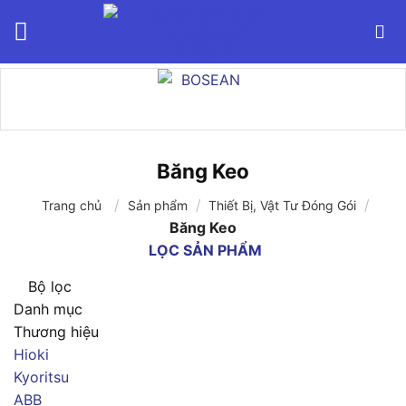
Bỏ
qua
nội
dung
Băng Keo
/
/
/
Trang chủ
Sản phẩm
Thiết Bị, Vật Tư Đóng Gói
Băng Keo
LỌC SẢN PHẨM
Bộ lọc
Danh mục
Thương hiệu
Hioki
Kyoritsu
ABB