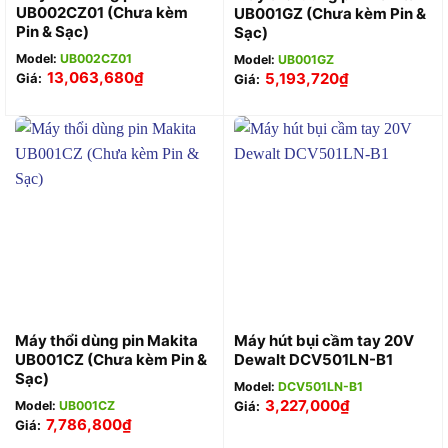
UB002CZ01 (Chưa kèm
UB001GZ (Chưa kèm Pin &
Pin & Sạc)
Sạc)
Model:
UB002CZ01
Model:
UB001GZ
13,063,680
₫
5,193,720
₫
Giá:
Giá:
Máy thổi dùng pin Makita
Máy hút bụi cầm tay 20V
UB001CZ (Chưa kèm Pin &
Dewalt DCV501LN-B1
Sạc)
Model:
DCV501LN-B1
3,227,000
₫
Model:
UB001CZ
Giá:
7,786,800
₫
Giá: