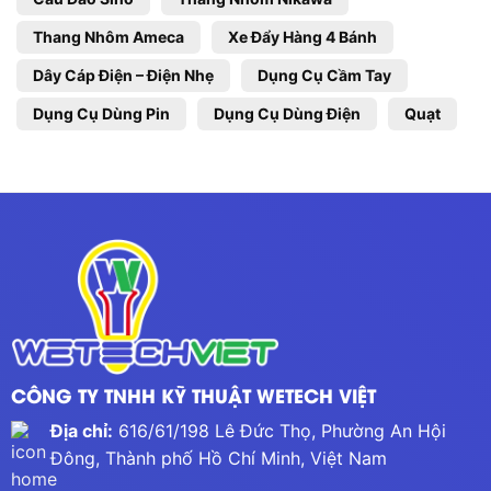
Thang Nhôm Ameca
Xe Đẩy Hàng 4 Bánh
Dây Cáp Điện – Điện Nhẹ
Dụng Cụ Cầm Tay
Dụng Cụ Dùng Pin
Dụng Cụ Dùng Điện
Quạt
CÔNG TY TNHH KỸ THUẬT WETECH VIỆT
Địa chỉ:
616/61/198 Lê Đức Thọ, Phường An Hội
Đông, Thành phố Hồ Chí Minh, Việt Nam