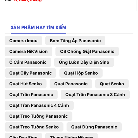
SẢN PHẨM HAY TÌM KIẾM
Camera Imou
Bơm Tăng Áp Panasonic
Camera HiKVision
CB Chống Giật Panasonic
Ổ Cắm Panasonic
Ống Luồn Dây Điện Sino
Quạt Cây Panasonic
Quạt Hộp Senko
Quạt Hút Senko
Quạt Panasonic
Quạt Senko
Quạt Trần Panasonic
Quạt Trần Panasonic 3 Cánh
Quạt Trần Panasonic 4 Cánh
Quạt Treo Tường Panasonic
Quạt Treo Tường Senko
Quạt Đứng Panasonic
Cầu Dao Sino
Thang Nhôm Nikawa