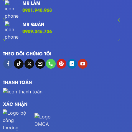
MR LÂM
0901.940.968
MR QUÂN
0909.346.736
THEO DÕI CHÚNG TÔI
THANH TOÁN
XÁC NHẬN