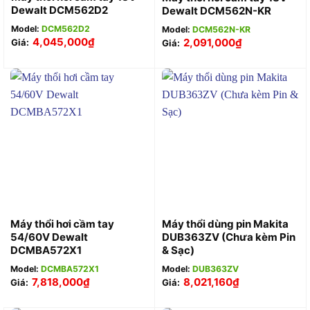
Dewalt DCM562D2
Dewalt DCM562N-KR
Model:
DCM562D2
Model:
DCM562N-KR
4,045,000
₫
2,091,000
₫
Giá:
Giá:
Máy thổi hơi cầm tay
Máy thổi dùng pin Makita
54/60V Dewalt
DUB363ZV (Chưa kèm Pin
DCMBA572X1
& Sạc)
Model:
DCMBA572X1
Model:
DUB363ZV
7,818,000
₫
8,021,160
₫
Giá:
Giá: