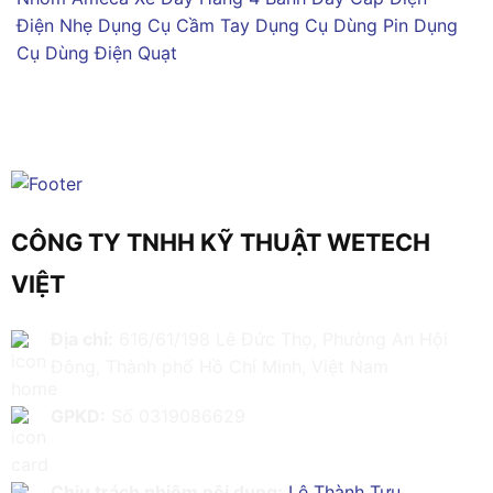
Điện Nhẹ
Dụng Cụ Cầm Tay
Dụng Cụ Dùng Pin
Dụng
Cụ Dùng Điện
Quạt
CÔNG TY TNHH KỸ THUẬT WETECH
VIỆT
Địa chỉ:
616/61/198 Lê Đức Thọ, Phường An Hội
Đông, Thành phố Hồ Chí Minh, Việt Nam
GPKD:
Số 0319086629
Chịu trách nhiệm nội dung:
Lê Thành Tựu