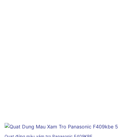
Quạt đứng màu xám tro Panasonic F409KBE