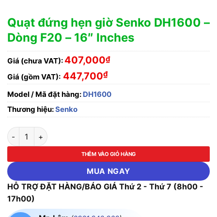
Quạt đứng hẹn giờ Senko DH1600 –
Dòng F20 – 16″ Inches
407,000
₫
Giá (chưa VAT):
₫
447,700
Giá (gồm VAT):
Model / Mã đặt hàng:
DH1600
Thương hiệu:
Senko
Quạt đứng hẹn giờ Senko DH1600 - Dòng F20 - 16" Inches số 
THÊM VÀO GIỎ HÀNG
MUA NGAY
HỖ TRỢ ĐẶT HÀNG/BÁO GIÁ Thứ 2 - Thứ 7 (8h00 -
17h00)