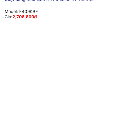
Model:
F409KBE
Giá:
2,706,800
₫