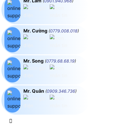
Mr. Lâm
(
0901.940.968
)
Mr. Cường
(
0779.008.018
)
Mr. Song
(
0779.68.68.19
)
Mr. Quân
(
0909.346.736
)