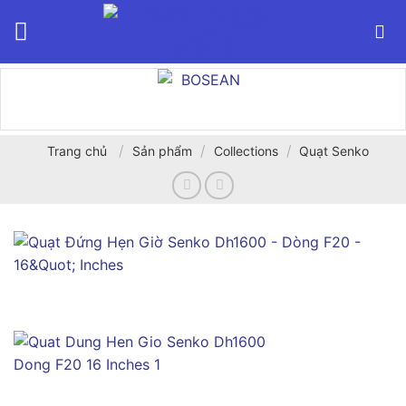
Bỏ
qua
nội
dung
/
/
/
Trang chủ
Sản phẩm
Collections
Quạt Senko