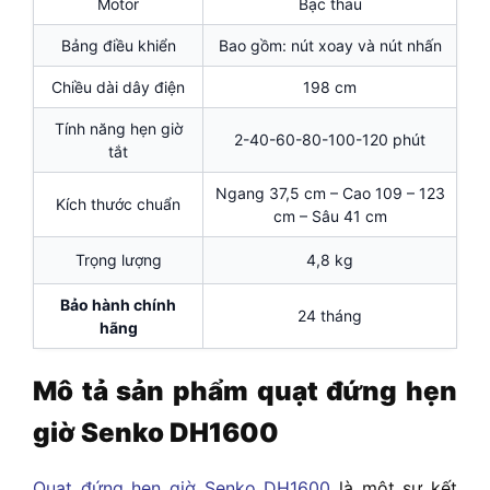
Motor
Bạc thau
Bảng điều khiển
Bao gồm: nút xoay và nút nhấn
Chiều dài dây điện
198 cm
Tính năng hẹn giờ
2-40-60-80-100-120 phút
tắt
Ngang 37,5 cm – Cao 109 – 123
Kích thước chuẩn
cm – Sâu 41 cm
Trọng lượng
4,8 kg
Bảo hành chính
24 tháng
hãng
Mô tả sản phẩm quạt đứng hẹn
giờ Senko DH1600
Quạt đứng hẹn giờ Senko DH1600
là một sự kết