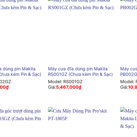
+
+
a dùng pin Makita
Máy cưa đĩa dùng pin Makita
Máy cưa
hưa kèm Pin & Sạc)
RS001GZ (Chưa kèm Pin & Sạc)
PB002GZ
02GZ
Model:
RS001GZ
Model:
600
₫
Giá:
5,467,000
₫
Giá:
10,