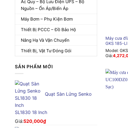
Ắc Quy – Bộ Lưu Điện UPS – Bộ
Nguồn – Ổn Áp/Biến Áp
Máy Bơm – Phụ Kiện Bơm
+
Thiết Bị PCCC – Đồ Bảo Hộ
Máy cưa đĩ
Nâng Hạ Và Vận Chuyển
GKS 185-LI
Thiết Bị, Vật Tư Đóng Gói
Model:
GKS
Giá:
4,272,
SẢN PHẨM MỚI
Quạt Sàn Lửng Senko
SL1830 18 Inch
Giá:
520,000
₫
+