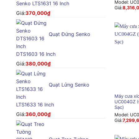
Model:
UC
Senko LTS1631 16 Inch
Giá:
8,316,
Giá:
370,000
₫
Quạt Đứng Senko
DTS1603 16 Inch
Giá:
380,000
₫
Quạt Lửng Senko
+
Máy cưa xí
UC004GZ (
LTS1633 16 Inch
Sạc)
Giá:
360,000
₫
Model:
UC
Giá:
7,299,