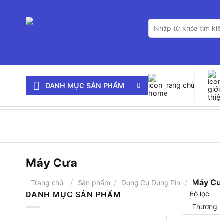
Bỏ
qua
Tìm
nội
kiếm:
dung
Trang chủ
DANH MỤC SẢN PHẨM
Máy Cưa
/
/
/
Máy C
Trang chủ
Sản phẩm
Dụng Cụ Dùng Pin
DANH MỤC SẢN PHẨM
Bộ lọc
Thương 