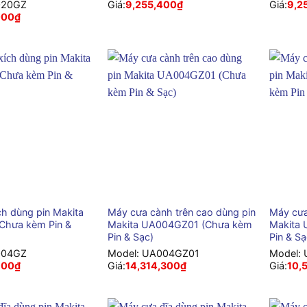
020GZ
Giá:
9,255,400
₫
Giá:
9,2
000
₫
+
+
ch dùng pin Makita
Máy cưa cành trên cao dùng pin
Máy cưa
Chưa kèm Pin &
Makita UA004GZ01 (Chưa kèm
Makita
Pin & Sạc)
Pin & Sạ
004GZ
Model:
UA004GZ01
Model:
600
₫
Giá:
14,314,300
₫
Giá:
10,