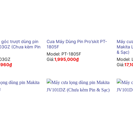
+
+
 góc trượt dùng pin
Cưa Máy Dùng Pin Pro’skit PT-
Máy cưa
03GZ (Chưa kèm Pin
1805F
Makita 
& Sạc)
Model:
PT-1805F
03GZ
Giá:
1,995,000
₫
Model:
,960
₫
Giá:
17,