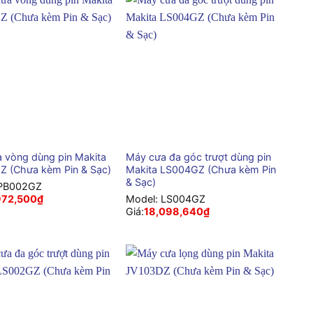
+
 vòng dùng pin Makita
Máy cưa đa góc trượt dùng pin
 (Chưa kèm Pin & Sạc)
Makita LS004GZ (Chưa kèm Pin
& Sạc)
PB002GZ
972,500
₫
Model:
LS004GZ
Giá:
18,098,640
₫