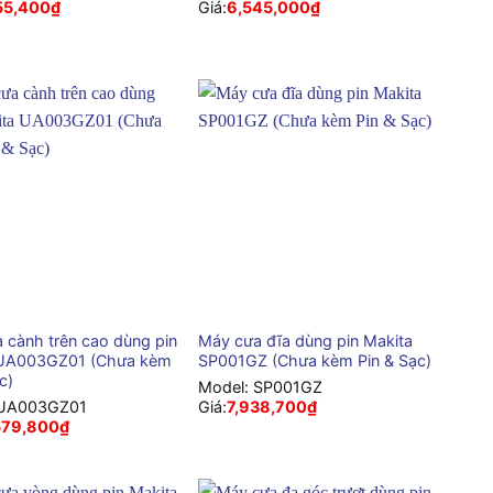
55,400
₫
Giá:
6,545,000
₫
+
 cành trên cao dùng pin
Máy cưa đĩa dùng pin Makita
 UA003GZ01 (Chưa kèm
SP001GZ (Chưa kèm Pin & Sạc)
c)
Model:
SP001GZ
UA003GZ01
Giá:
7,938,700
₫
579,800
₫