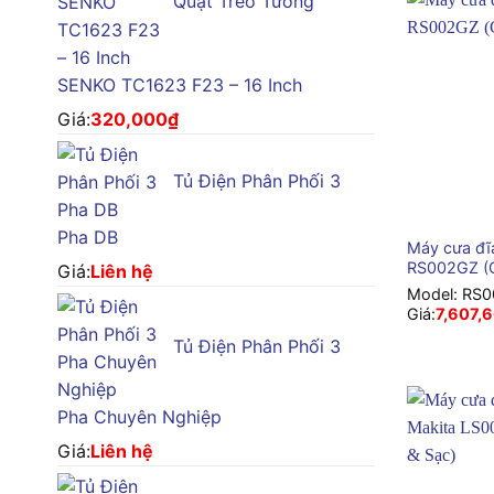
Quạt Treo Tường
SENKO TC1623 F23 – 16 Inch
Giá:
320,000
₫
Tủ Điện Phân Phối 3
+
Pha DB
Máy cưa đĩ
RS002GZ (C
Giá:
Liên hệ
Model:
RS0
Giá:
7,607,
Tủ Điện Phân Phối 3
Pha Chuyên Nghiệp
Giá:
Liên hệ