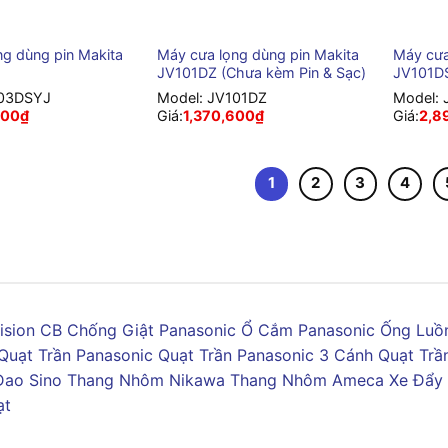
+
+
ng dùng pin Makita
Máy cưa lọng dùng pin Makita
Máy cưa
J
JV101DZ (Chưa kèm Pin & Sạc)
JV101D
03DSYJ
Model:
JV101DZ
Model:
400
₫
Giá:
1,370,600
₫
Giá:
2,8
1
2
3
4
ision
CB Chống Giật Panasonic
Ổ Cắm Panasonic
Ống Luồn
Quạt Trần Panasonic
Quạt Trần Panasonic 3 Cánh
Quạt Trầ
Dao Sino
Thang Nhôm Nikawa
Thang Nhôm Ameca
Xe Đẩy
ạt