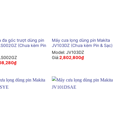
+
 đa góc trượt dùng pin
Máy cưa lọng dùng pin Makita
LS002GZ (Chưa kèm Pin
JV103DZ (Chưa kèm Pin & Sạc)
Model:
JV103DZ
LS002GZ
Giá:
2,802,800
₫
108,280
₫