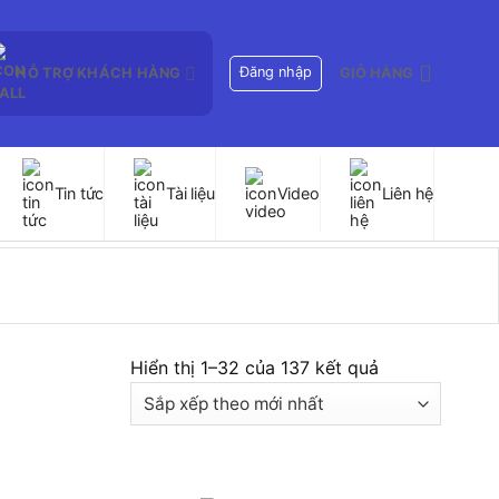
Đăng nhập
HỖ TRỢ KHÁCH HÀNG
GIỎ HÀNG
Tin tức
Tài liệu
Video
Liên hệ
Đã
Hiển thị 1–32 của 137 kết quả
sắp
xếp
theo
mới