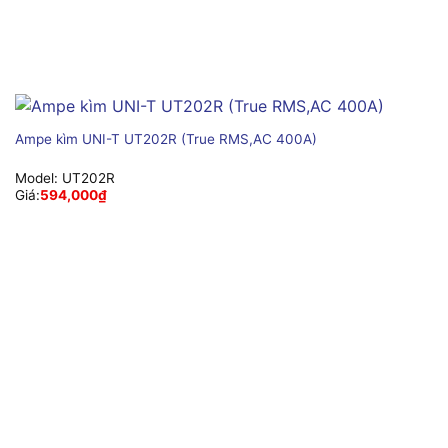
Ampe kìm UNI-T UT202R (True RMS,AC 400A)
Model:
UT202R
Giá:
594,000
₫