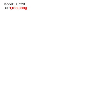
Model:
UT220
Giá:
1,100,000
₫