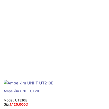
Ampe kìm UNI-T UT210E
Model:
UT210E
Giá:
1,125,000
₫