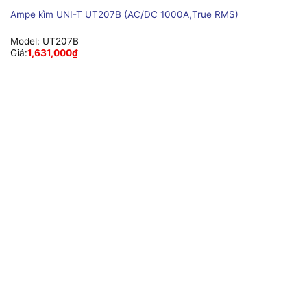
Ampe kìm UNI-T UT207B (AC/DC 1000A,True RMS)
Model:
UT207B
Giá:
1,631,000
₫