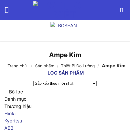
Bỏ
qua
nội
dung
Ampe Kìm
/
/
/
Ampe Kìm
Trang chủ
Sản phẩm
Thiết Bị Đo Lường
LỌC SẢN PHẨM
Bộ lọc
Danh mục
Thương hiệu
Hioki
Kyoritsu
ABB