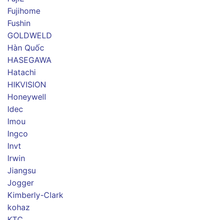
Fujihome
Fushin
GOLDWELD
Hàn Quốc
HASEGAWA
Hatachi
HIKVISION
Honeywell
Idec
Imou
Ingco
Invt
Irwin
Jiangsu
Jogger
Kimberly-Clark
kohaz
KTC