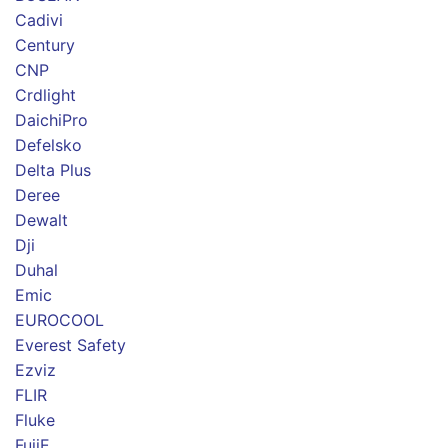
Cadivi
Century
CNP
Crdlight
DaichiPro
Defelsko
Delta Plus
Deree
Dewalt
Dji
Duhal
Emic
EUROCOOL
Everest Safety
Ezviz
FLIR
Fluke
FujiE