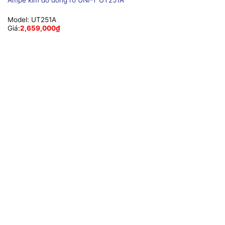
Ampe kìm đo dòng rò UNI-T UT251A
Model:
UT251A
Giá:
2,659,000
₫