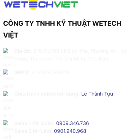
CÔNG TY TNHH KỸ THUẬT WETECH
VIỆT
Địa chỉ:
616/61/198 Lê Đức Thọ, Phường An Hội
Đông, Thành phố Hồ Chí Minh, Việt Nam
GPKD:
Số 0319086629
Chịu trách nhiệm nội dung:
Lê Thành Tựu
Sales 1 Mr Quân:
0909.346.736
Sales 2 Mr Lâm:
0901.940.968