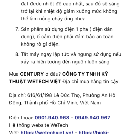
đạt được nhiệt độ cao nhất, sau đó sẽ sáng
trở lại khi nhiệt độ giảm xuống mức không
thể làm nóng chảy ống nhựa
Sản phẩm sử dụng điện 1 pha ( điện dân
dụng), ổ cắm điện phải đảm bảo an toàn,
không rò gỉ điện.
Tắt máy ngay lập tức và ngưng sử dụng nếu
xảy ra hiện tượng đèn nguôn luôn sáng
Mua
CENTURY
ở đâu?
CÔNG TY TNHH KỸ
THUẬT WETECH VIỆT
Địa chỉ mua hàng tin cậy:
Địa chỉ: 616/61/198 Lê Đức Thọ, Phường An Hội
Đông, Thành phố Hồ Chí Minh, Việt Nam
Điện thoại:
0901.940.968
–
0949.940.967
Hệ thống website WeTech
Việt:
https://wetechviet.vn/
–
https://hioki-