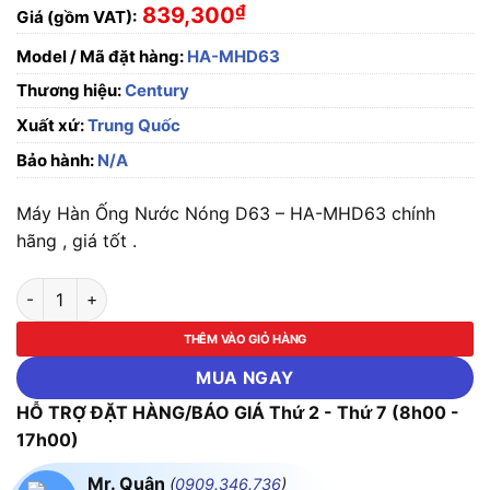
₫
839,300
Giá (gồm VAT):
Model / Mã đặt hàng:
HA-MHD63
Thương hiệu:
Century
Xuất xứ:
Trung Quốc
Bảo hành:
N/A
Máy Hàn Ống Nước Nóng D63 – HA-MHD63 chính
hãng , giá tốt .
Máy Hàn Ống Nước Nóng D63 - HA-MHD63 số lượng
THÊM VÀO GIỎ HÀNG
MUA NGAY
HỖ TRỢ ĐẶT HÀNG/BÁO GIÁ Thứ 2 - Thứ 7 (8h00 -
17h00)
Mr. Quân
(
0909.346.736
)