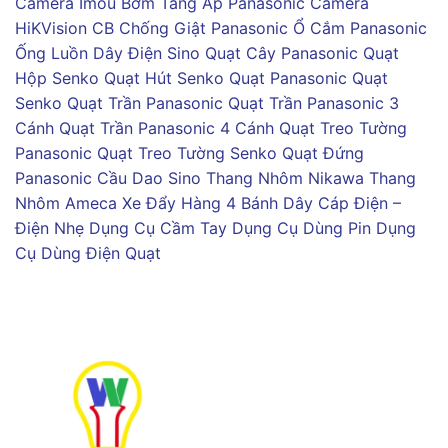
Camera Imou
Bơm Tăng Áp Panasonic
Camera
HiKVision
CB Chống Giật Panasonic
Ổ Cắm Panasonic
Ống Luồn Dây Điện Sino
Quạt Cây Panasonic
Quạt
Hộp Senko
Quạt Hút Senko
Quạt Panasonic
Quạt
Senko
Quạt Trần Panasonic
Quạt Trần Panasonic 3
Cánh
Quạt Trần Panasonic 4 Cánh
Quạt Treo Tường
Panasonic
Quạt Treo Tường Senko
Quạt Đứng
Panasonic
Cầu Dao Sino
Thang Nhôm Nikawa
Thang
Nhôm Ameca
Xe Đẩy Hàng 4 Bánh
Dây Cáp Điện –
Điện Nhẹ
Dụng Cụ Cầm Tay
Dụng Cụ Dùng Pin
Dụng
Cụ Dùng Điện
Quạt