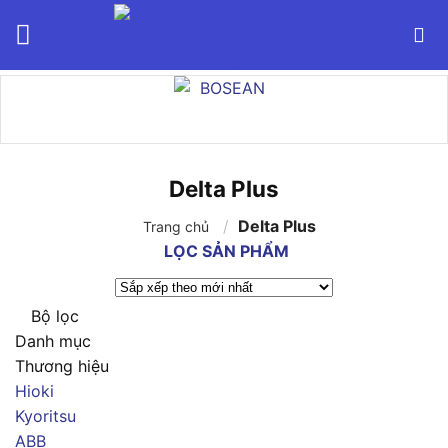
Bỏ
qua
nội
dung
Delta Plus
/
Delta Plus
Trang chủ
LỌC SẢN PHẨM
Bộ lọc
Danh mục
Thương hiệu
Hioki
Kyoritsu
ABB