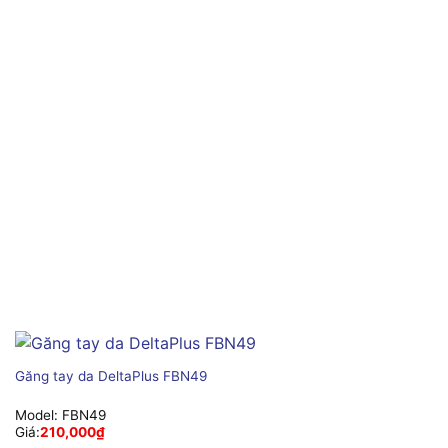
Găng tay da DeltaPlus FBN49
Model:
FBN49
Giá:
210,000
₫