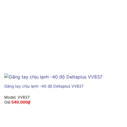
Găng tay chịu lạnh -40 độ Deltaplus VV837
Model:
VV837
Giá:
540,000
₫