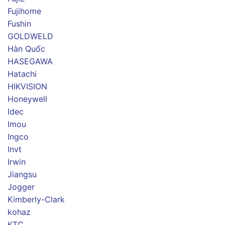
Fujihome
Fushin
GOLDWELD
Hàn Quốc
HASEGAWA
Hatachi
HIKVISION
Honeywell
Idec
Imou
Ingco
Invt
Irwin
Jiangsu
Jogger
Kimberly-Clark
kohaz
KTC