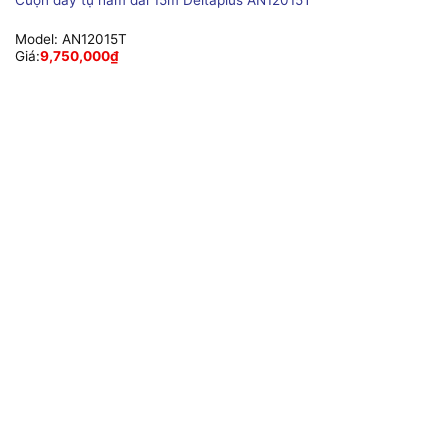
Cuộn dây tự hãm dài 15m Deltaplus AN12015T
Model:
AN12015T
Giá:
9,750,000
₫