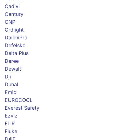
Cadivi
Century
CNP
Crdlight
DaichiPro
Defelsko
Delta Plus
Deree
Dewalt
Dji
Duhal
Emic
EUROCOOL
Everest Safety
Ezviz
FLIR
Fluke
FujiE