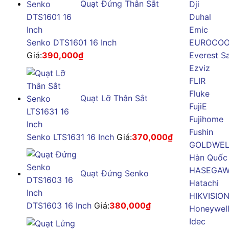
Quạt Đứng Thân Sắt
Dji
Duhal
Emic
Senko DTS1601 16 Inch
EUROCOO
Giá:
390,000
₫
Everest S
Ezviz
FLIR
Fluke
Quạt Lỡ Thân Sắt
FujiE
Fujihome
Fushin
Senko LTS1631 16 Inch
Giá:
370,000
₫
GOLDWE
Hàn Quốc
HASEGA
Quạt Đứng Senko
Hatachi
HIKVISIO
DTS1603 16 Inch
Giá:
380,000
₫
Honeywel
Idec