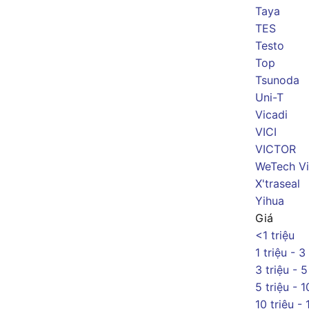
Taya
TES
Testo
Top
Tsunoda
Uni-T
Vicadi
VICI
VICTOR
WeTech Vi
X'traseal
Yihua
Giá
<1 triệu
1 triệu - 3
3 triệu - 5
5 triệu - 1
10 triệu - 