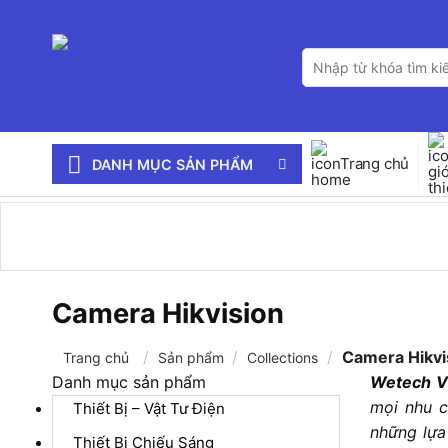
Bỏ
qua
Tìm
nội
kiếm:
dung
Trang chủ
DANH MỤC SẢN PHẨM
Camera Hikvision
/
/
/
Camera Hikvi
Trang chủ
Sản phẩm
Collections
Danh mục sản phẩm
Wetech V
mọi nhu c
Thiết Bị – Vật Tư Điện
những lựa
Thiết Bị Chiếu Sáng