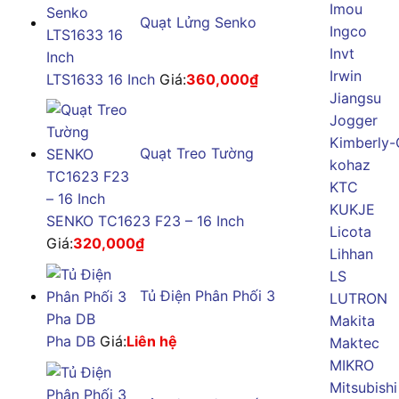
Imou
Quạt Lửng Senko
Ingco
Invt
Irwin
LTS1633 16 Inch
Giá:
360,000
₫
Jiangsu
Jogger
Kimberly-
Quạt Treo Tường
kohaz
KTC
KUKJE
SENKO TC1623 F23 – 16 Inch
Licota
Giá:
320,000
₫
Lihhan
LS
Tủ Điện Phân Phối 3
LUTRON
Makita
Pha DB
Giá:
Liên hệ
Maktec
MIKRO
Mitsubishi