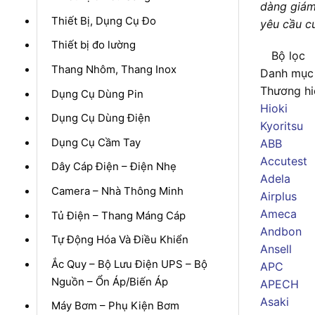
dàng giám
Thiết Bị, Dụng Cụ Đo
yêu cầu c
Thiết bị đo lường
Bộ lọc
Thang Nhôm, Thang Inox
Danh mục
Thương hi
Dụng Cụ Dùng Pin
Hioki
Dụng Cụ Dùng Điện
Kyoritsu
Dụng Cụ Cầm Tay
ABB
Accutest
Dây Cáp Điện – Điện Nhẹ
Adela
Camera – Nhà Thông Minh
Airplus
Ameca
Tủ Điện – Thang Máng Cáp
Andbon
Tự Động Hóa Và Điều Khiển
Ansell
Ắc Quy – Bộ Lưu Điện UPS – Bộ
APC
Nguồn – Ổn Áp/Biến Áp
APECH
Asaki
Máy Bơm – Phụ Kiện Bơm