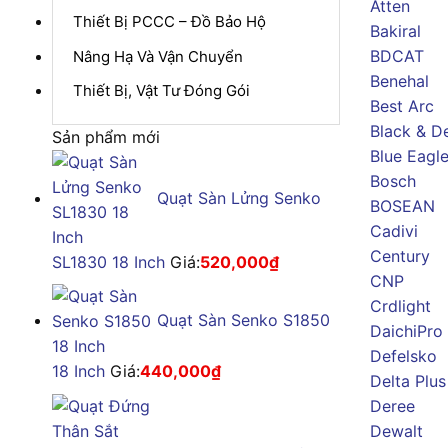
Atten
Thiết Bị PCCC – Đồ Bảo Hộ
Bakiral
BDCAT
Nâng Hạ Và Vận Chuyển
Benehal
Thiết Bị, Vật Tư Đóng Gói
Best Arc
Black & D
Sản phẩm mới
Blue Eagl
Bosch
Quạt Sàn Lửng Senko
BOSEAN
Cadivi
Century
SL1830 18 Inch
Giá:
520,000
₫
CNP
Crdlight
Quạt Sàn Senko S1850
DaichiPro
Defelsko
18 Inch
Giá:
440,000
₫
Delta Plus
Deree
Dewalt