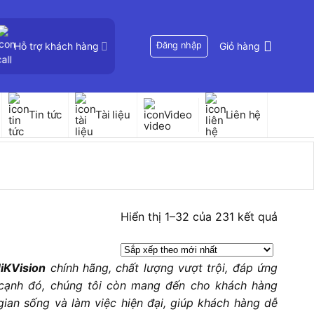
Hỗ trợ khách hàng
Đăng nhập
Giỏ hàng
Tin tức
Tài liệu
Video
Liên hệ
Đã
Hiển thị 1–32 của 231 kết quả
sắp
xếp
iKVision
chính hãng, chất lượng vượt trội, đáp ứng
theo
 cạnh đó, chúng tôi còn mang đến cho khách hàng
mới
ian sống và làm việc hiện đại, giúp khách hàng dễ
nhất