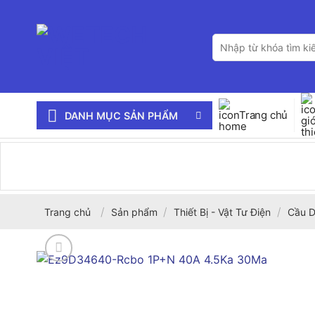
Bỏ
qua
Tìm
nội
kiếm:
dung
Trang chủ
DANH MỤC SẢN PHẨM
/
/
/
Trang chủ
Sản phẩm
Thiết Bị - Vật Tư Điện
Cầu D