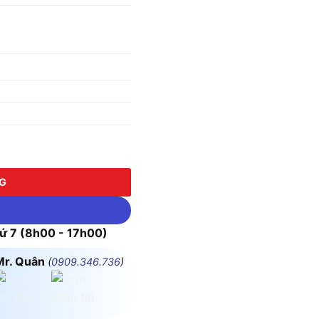
40A 4.5kA 30mA Schneider số lượng
NG
 7 (8h00 - 17h00)
Mr. Quân
(
0909.346.736
)