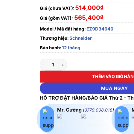
514,000
₫
Giá (chưa VAT):
₫
565,400
Giá (gồm VAT):
Model / Mã đặt hàng:
EZ9D34640
Thương hiệu:
Schneider
Bảo hành:
12 tháng
Cầu Dao Chống Giật EZ9D34640-RCBO 1P+N 
THÊM VÀO GIỎ HÀ
MUA NGAY
HỖ TRỢ ĐẶT HÀNG/BÁO GIÁ Thứ 2 - Thứ
Mr. Cường
(
0779.008.018
)