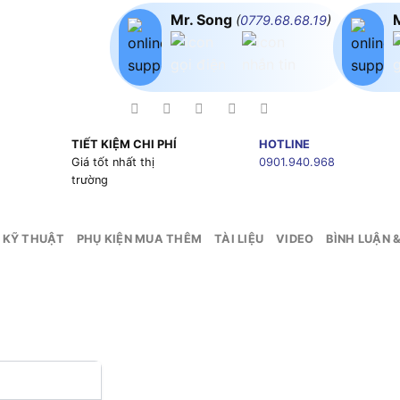
Mr. Song
(
0779.68.68.19
)
TIẾT KIỆM CHI PHÍ
HOTLINE
g
Giá tốt nhất thị
0901.940.968
trường
 KỸ THUẬT
PHỤ KIỆN MUA THÊM
TÀI LIỆU
VIDEO
BÌNH LUẬN 