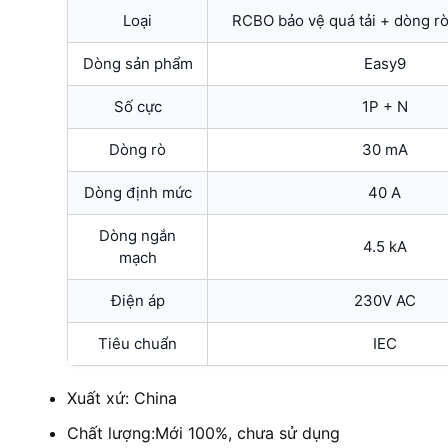
Loại
RCBO bảo vệ quá tải + dòng rò
Dòng sản phẩm
Easy9
Số cực
1P + N
Dòng rò
30 mA
Dòng định mức
40 A
Dòng ngắn
4.5 kA
mạch
Điện áp
230V AC
Tiêu chuẩn
IEC
Xuất xứ: China
Chất lượng:Mới 100%, chưa sử dụng