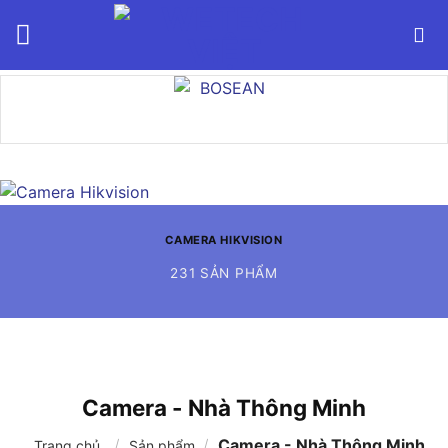
Bỏ
qua
nội
dung
CAMERA HIKVISION
231 SẢN PHẨM
Camera - Nhà Thông Minh
/
/
Camera - Nhà Thông Minh
Trang chủ
Sản phẩm