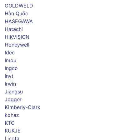
GOLDWELD
Hàn Quốc
HASEGAWA
Hatachi
HIKVISION
Honeywell
Idec
Imou
Ingco
Invt
Irwin
Jiangsu
Jogger
Kimberly-Clark
kohaz
KTC
KUKJE
Licota