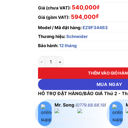
540,000
₫
Giá (chưa VAT):
₫
594,000
Giá (gồm VAT):
Model / Mã đặt hàng:
EZ9F34463
Thương hiệu:
Schneider
Bảo hành:
12 tháng
Cầu Dao Điện EZ9F34463-MCB 4P 63A 4.5kA
THÊM VÀO GIỎ HÀ
MUA NGAY
HỖ TRỢ ĐẶT HÀNG/BÁO GIÁ Thứ 2 - Thứ
Mr. Song
(
0779.68.68.19
)