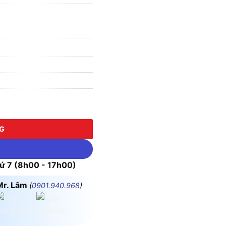
 Schneider số lượng
NG
 7 (8h00 - 17h00)
Mr. Lâm
(
0901.940.968
)