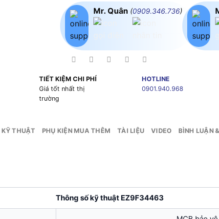
Mr. Quân
(
0909.346.736
)
TIẾT KIỆM CHI PHÍ
HOTLINE
g
Giá tốt nhất thị
0901.940.968
trường
 KỸ THUẬT
PHỤ KIỆN MUA THÊM
TÀI LIỆU
VIDEO
BÌNH LUẬN 
Thông số kỹ thuật EZ9F34463
MCB bảo vệ 