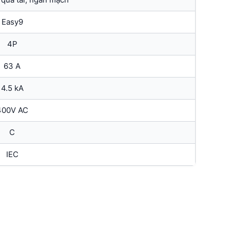
Easy9
4P
63 A
4.5 kA
400V AC
C
IEC