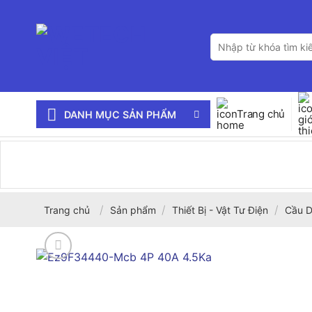
Bỏ
qua
Tìm
nội
kiếm:
dung
Trang chủ
DANH MỤC SẢN PHẨM
/
/
/
Trang chủ
Sản phẩm
Thiết Bị - Vật Tư Điện
Cầu D