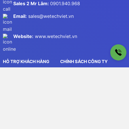
Sales 2 Mr Lâm:
0901.940.968
Email:
sales@wetechviet.vn
Website:
www.wetechviet.vn
HỖ TRỢ KHÁCH HÀNG
CHÍNH SÁCH CÔNG TY
Tin khuyến mại
Chính sách bảo hành, đổi trả
Tư vấn sản phẩm
Chính sách giao nhận
Hướng dẫn mua hàng
Chính sách bảo mật
Hình thức thanh toán
Điều khoản sử dụng
GIỚI THIỆU CHUNG
Về công ty chúng tôi