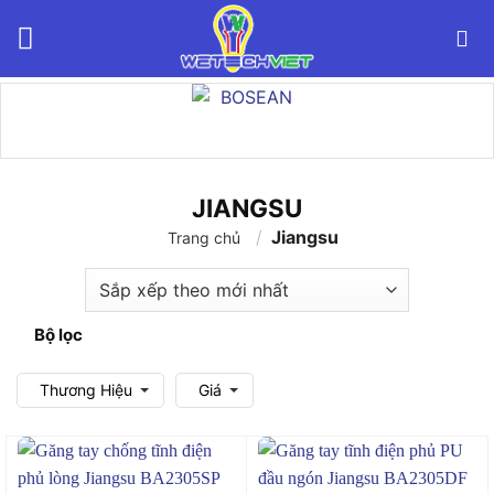
Bỏ
qua
nội
dung
JIANGSU
/
Jiangsu
Trang chủ
Bộ lọc
Thương Hiệu
Giá