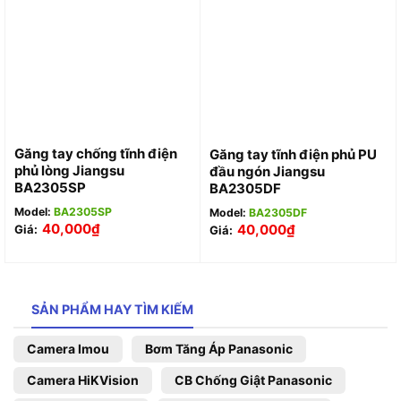
Găng tay chống tĩnh điện
Găng tay tĩnh điện phủ PU
phủ lòng Jiangsu
đầu ngón Jiangsu
BA2305SP
BA2305DF
Model:
BA2305SP
Model:
BA2305DF
40,000
₫
40,000
₫
Giá:
Giá:
SẢN PHẨM HAY TÌM KIẾM
Camera Imou
Bơm Tăng Áp Panasonic
Camera HiKVision
CB Chống Giật Panasonic