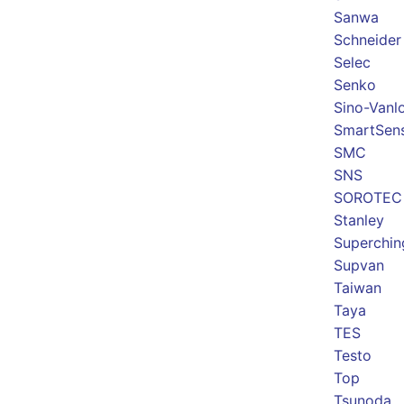
Sanwa
Schneider
Selec
Senko
Sino-Vanl
SmartSen
SMC
SNS
SOROTEC
Stanley
Superchin
Supvan
Taiwan
Taya
TES
Testo
Top
Tsunoda