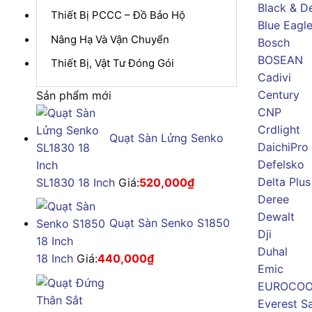
Black & D
Thiết Bị PCCC – Đồ Bảo Hộ
Blue Eagl
Nâng Hạ Và Vận Chuyển
Bosch
BOSEAN
Thiết Bị, Vật Tư Đóng Gói
Cadivi
Century
Sản phẩm mới
CNP
Crdlight
Quạt Sàn Lửng Senko
DaichiPro
Defelsko
Delta Plus
SL1830 18 Inch
Giá:
520,000
₫
Deree
Dewalt
Quạt Sàn Senko S1850
Dji
Duhal
18 Inch
Giá:
440,000
₫
Emic
EUROCOO
Everest S