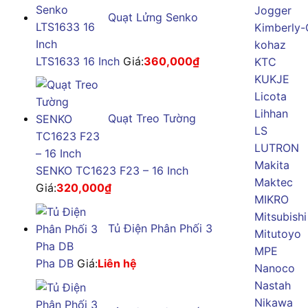
Jogger
Quạt Lửng Senko
Kimberly-
kohaz
LTS1633 16 Inch
Giá:
360,000
₫
KTC
KUKJE
Licota
Lihhan
Quạt Treo Tường
LS
LUTRON
Makita
SENKO TC1623 F23 – 16 Inch
Maktec
Giá:
320,000
₫
MIKRO
Mitsubishi
Tủ Điện Phân Phối 3
Mitutoyo
MPE
Pha DB
Giá:
Liên hệ
Nanoco
Nastah
Nikawa