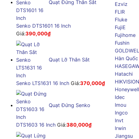
Quạt Đứng Thân Sắt
Ezviz
FLIR
Fluke
Senko DTS1601 16 Inch
FujiE
Giá:
390,000
₫
Fujihome
Fushin
GOLDWE
Hàn Quốc
Quạt Lỡ Thân Sắt
HASEGA
Hatachi
HIKVISIO
Senko LTS1631 16 Inch
Giá:
370,000
₫
Honeywel
Idec
Imou
Quạt Đứng Senko
Ingco
Invt
DTS1603 16 Inch
Giá:
380,000
₫
Irwin
Jiangsu