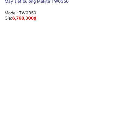
Máy siết bulong Makita TW0350
Model:
TW0350
Giá:
6,768,300
₫