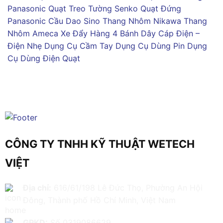
Panasonic
Quạt Treo Tường Senko
Quạt Đứng
Panasonic
Cầu Dao Sino
Thang Nhôm Nikawa
Thang
Nhôm Ameca
Xe Đẩy Hàng 4 Bánh
Dây Cáp Điện –
Điện Nhẹ
Dụng Cụ Cầm Tay
Dụng Cụ Dùng Pin
Dụng
Cụ Dùng Điện
Quạt
CÔNG TY TNHH KỸ THUẬT WETECH
VIỆT
Địa chỉ:
616/61/198 Lê Đức Thọ, Phường An Hội
Đông, Thành phố Hồ Chí Minh, Việt Nam
GPKD:
Số 0319086629