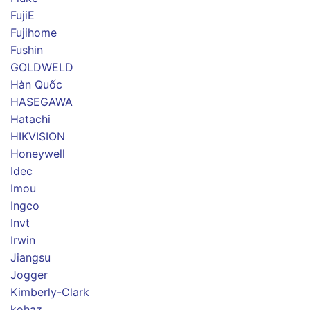
FujiE
Fujihome
Fushin
GOLDWELD
Hàn Quốc
HASEGAWA
Hatachi
HIKVISION
Honeywell
Idec
Imou
Ingco
Invt
Irwin
Jiangsu
Jogger
Kimberly-Clark
kohaz