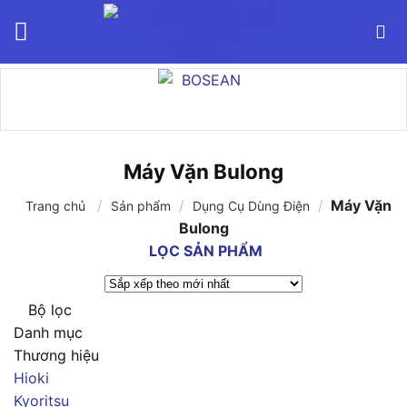
Bỏ
qua
nội
dung
Máy Vặn Bulong
/
/
/
Máy Vặn
Trang chủ
Sản phẩm
Dụng Cụ Dùng Điện
Bulong
LỌC SẢN PHẨM
Bộ lọc
Danh mục
Thương hiệu
Hioki
Kyoritsu