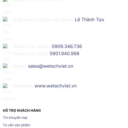
Chịu trách nhiệm nội dung:
Lê Thành Tựu
Sales 1 Mr Quân:
0909.346.736
Sales 2 Mr Lâm:
0901.940.968
Email:
sales@wetechviet.vn
Website:
www.wetechviet.vn
HỖ TRỢ KHÁCH HÀNG
Tin khuyến mại
Tư vấn sản phẩm