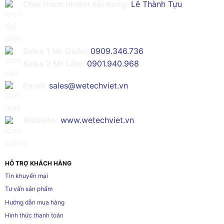
Chịu trách nhiệm nội dung:
Lê Thành Tựu
Sales 1 Mr Quân:
0909.346.736
Sales 2 Mr Lâm:
0901.940.968
Email:
sales@wetechviet.vn
Website:
www.wetechviet.vn
HỖ TRỢ KHÁCH HÀNG
Tin khuyến mại
Tư vấn sản phẩm
Hướng dẫn mua hàng
Hình thức thanh toán