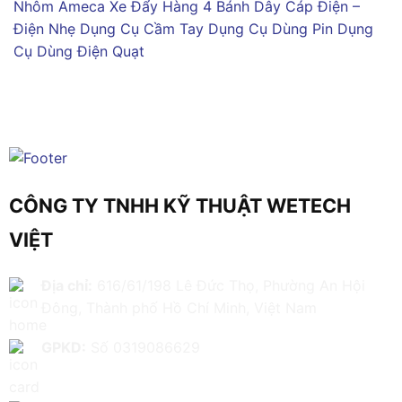
Nhôm Ameca
Xe Đẩy Hàng 4 Bánh
Dây Cáp Điện –
Điện Nhẹ
Dụng Cụ Cầm Tay
Dụng Cụ Dùng Pin
Dụng
Cụ Dùng Điện
Quạt
CÔNG TY TNHH KỸ THUẬT WETECH
VIỆT
Địa chỉ:
616/61/198 Lê Đức Thọ, Phường An Hội
Đông, Thành phố Hồ Chí Minh, Việt Nam
GPKD:
Số 0319086629