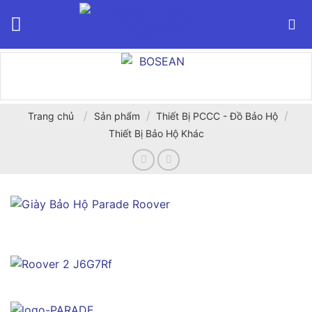
Bỏ
qua
nội
dung
/
/
/
Trang chủ
Sản phẩm
Thiết Bị PCCC - Đồ Bảo Hộ
Thiết Bị Bảo Hộ Khác