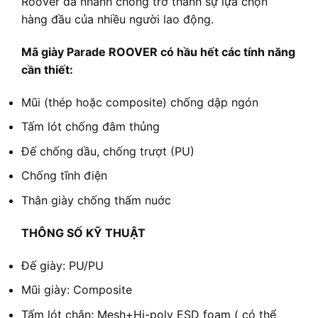
Roover đã nhanh chóng trở thành sự lựa chọn
hàng đầu của nhiều người lao động.
Mã giày Parade ROOVER có hầu hết các tính năng
cần thiết:
Mũi (thép hoặc composite) chống dập ngón
Tấm lót chống đâm thủng
Đế chống dầu, chống trượt (PU)
Chống tĩnh điện
Thân giày chống thấm nuớc
THÔNG SỐ KỸ THUẬT
Đế giày: PU/PU
Mũi giày: Composite
Tấm lót chân: Mesh+Hi-poly ESD foam ( có thể