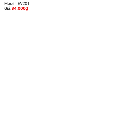
Model:
EV201
Giá:
84,000
₫