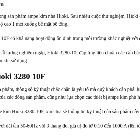
àn
 dòng sản phẩm ampe kìm nhà Hioki. Sau nhiều cuộc thử nghiệm, Hioki
 độ cao 1 mét xuống bề mặt bê tông.
-10F có khả năng hoạt động ổn định trong môi trường khắc nghiệt với d
h chất lượng nghiêm ngặp, Hioki 3280-10f đáp ứng tiêu chuẩn các cấp 
àn khi sử dụng
ioki 3280 10F
 phẩm, thông số kỹ thuật chắc chắn là yếu tố mà quý khách cần phải l
 của các dòng sản phẩm, cũng như lựa chọn các thiết bị ampe kìm phù 
e kìm Hioki 3280-10F, xin chia sẻ thông tin kỹ thuật của sản phẩm này
dải tần 50-60Hz với 3 thang đo, giá trị đo từ 0.10 đến 1000 A (lên 