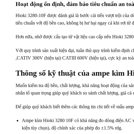
Hoạt động ổn định, đảm bảo tiêu chuẩn an to
Hioki 3280-10F được đánh giá là bước cải tiến vượt trội của
tiêu chuẩn với độ bền cao, không bị hư hại ngay cả khi rơi từ
Hơn nữa, nhờ được cấu tạo từ vật liệu cao cấp nên Hioki 3280
Với quy trình sản xuất hiện đại, tuân thủ quy trình kiểm địn
,CATIV 300V (hiện tại) CATIII 600V (hiện tại), cực kỳ an to
Thông số kỹ thuật của ampe kìm H
Muốn kiểm tra độ bền, chất lượng, khả năng hoạt động của sản
nhân tố quan trọng giúp quý khách so sánh chất lượng, giá cả
Để giúp quý khách biết thêm các thông tin chi tiết về mẫu amp
Ampe kìm Hioki 3280 10F có khả năng đo dòng điện AC với 
kiện tùy chọn), độ chính xác của phép đo ±1.5% rdg.