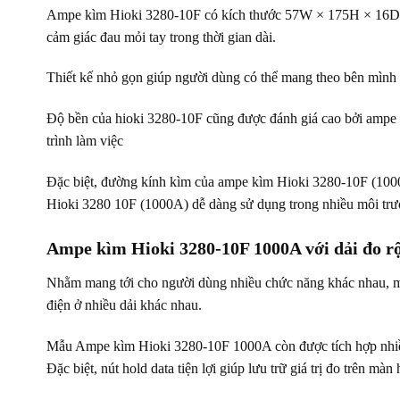
Ampe kìm Hioki 3280-10F có kích thước 57W × 175H × 16D, tr
cảm giác đau mỏi tay trong thời gian dài.
Thiết kế nhỏ gọn giúp người dùng có thể mang theo bên mình 
Độ bền của hioki 3280-10F cũng được đánh giá cao bởi ampe kì
trình làm việc
Đặc biệt, đường kính kìm của ampe kìm Hioki 3280-10F (1000A
Hioki 3280 10F (1000A) dễ dàng sử dụng trong nhiều môi trư
Ampe kìm Hioki 3280-10F 1000A với dải đo r
Nhằm mang tới cho người dùng nhiều chức năng khác nhau, 
điện ở nhiều dải khác nhau.
Mẫu Ampe kìm Hioki 3280-10F 1000A còn được tích hợp nhiều 
Đặc biệt, nút hold data tiện lợi giúp lưu trữ giá trị đo trên màn 