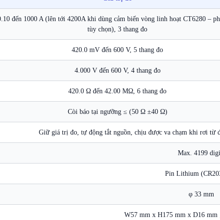
0.10 đến 1000 A (lên tới 4200A khi dùng cảm biến vòng linh hoạt CT6280 – ph
tùy chọn), 3 thang đo
420.0 mV đến 600 V, 5 thang đo
4.000 V đến 600 V, 4 thang đo
420.0 Ω đến 42.00 MΩ, 6 thang đo
Còi báo tại ngưỡng ≤ (50 Ω ±40 Ω)
Giữ giá trị đo, tự động tắt nguồn, chịu được va chạm khi rơi từ
Max. 4199 digi
Pin Lithium (CR20
φ 33 mm
W57 mm x H175 mm x D16 mm ; 