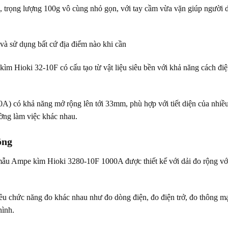
ọng lượng 100g vô cùng nhỏ gọn, với tay cầm vừa vặn giúp người dù
và sử dụng bất cứ địa điểm nào khi cần
m Hioki 32-10F có cấu tạo từ vật liệu siêu bền với khả năng cách điệ
) có khả năng mở rộng lên tới 33mm, phù hợp với tiết diện của nhiều 
ờng làm việc khác nhau.
ộng
mẫu Ampe kìm Hioki 3280-10F 1000A được thiết kế với dải đo rộng v
chức năng đo khác nhau như đo dòng điện, đo điện trở, đo thông mạch
hình.