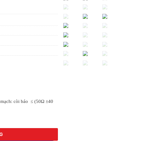
 mạch: còi báo ≤ (50Ω ±40
NG