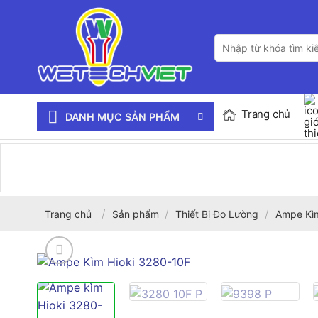
Bỏ
qua
Tìm
nội
kiếm:
dung
Trang chủ
DANH MỤC SẢN PHẨM
/
/
/
Trang chủ
Sản phẩm
Thiết Bị Đo Lường
Ampe Kì