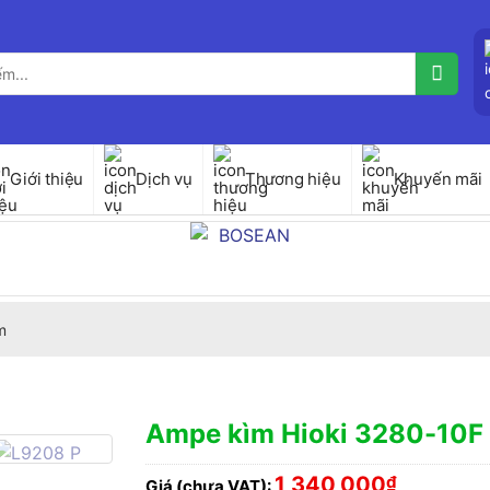
Giới thiệu
Dịch vụ
Thương hiệu
Khuyến mãi
m
Ampe kìm Hioki 3280-10F
1,340,000
₫
Giá (chưa VAT):