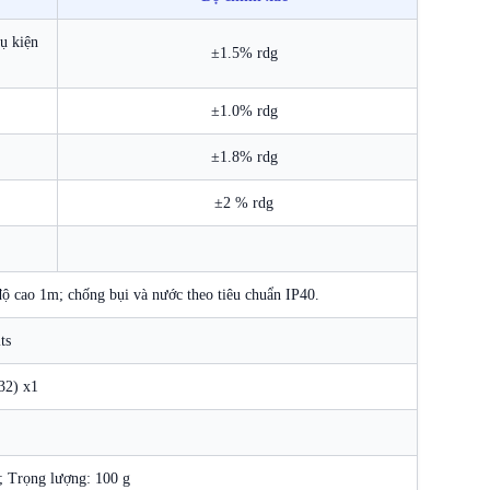
ụ kiện
±1.5% rdg
±1.0% rdg
±1.8% rdg
±2 % rdg
 độ cao 1m; chống bụi và nước theo tiêu chuẩn IP40.
ts
32) x1
Trọng lượng: 100 g