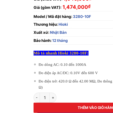
₫
1,474,000
Giá (gồm VAT):
Model / Mã đặt hàng:
3280-10F
Thương hiệu:
Hioki
Xuất xứ:
Nhật Bản
Bảo hành:
12 tháng
Mô tả nhanh Hioki 3280-10F:
Đo dòng AC: 0.10 đến 1000A
Đo điện áp AC/DC: 0.10V đến 600 V
Đo điện trở: 420.0 Ω đến 42.00 MΩ, Đo thông
Ω)
Ampe kìm Hioki 3280-10F số lượng
THÊM VÀO GIỎ HÀ