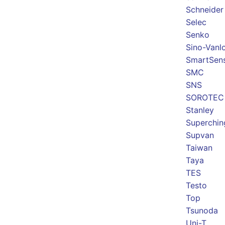
Schneider
Selec
Senko
Sino-Vanl
SmartSen
SMC
SNS
SOROTEC
Stanley
Superchin
Supvan
Taiwan
Taya
TES
Testo
Top
Tsunoda
Uni-T