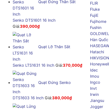
Quạt Đứng Thân Sắt
FLIR
Fluke
FujiE
Senko DTS1601 16 Inch
Fujihome
Giá:
390,000
₫
Fushin
GOLDWE
Hàn Quốc
HASEGA
Quạt Lỡ Thân Sắt
Hatachi
HIKVISIO
Honeywel
Senko LTS1631 16 Inch
Giá:
370,000
₫
Idec
Imou
Ingco
Quạt Đứng Senko
Invt
Irwin
DTS1603 16 Inch
Giá:
380,000
₫
Jiangsu
Jogger