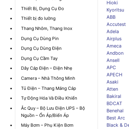
Hioki
Thiết Bị, Dụng Cụ Đo
Kyoritsu
ABB
Thiết bị đo lường
Accutest
Thang Nhôm, Thang Inox
Adela
Dụng Cụ Dùng Pin
Airplus
Ameca
Dụng Cụ Dùng Điện
Andbon
Dụng Cụ Cầm Tay
Ansell
APC
Dây Cáp Điện – Điện Nhẹ
APECH
Camera – Nhà Thông Minh
Asaki
Tủ Điện – Thang Máng Cáp
Atten
Bakiral
Tự Động Hóa Và Điều Khiển
BDCAT
Ắc Quy – Bộ Lưu Điện UPS – Bộ
Benehal
Nguồn – Ổn Áp/Biến Áp
Best Arc
Black & D
Máy Bơm – Phụ Kiện Bơm