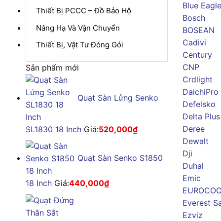
Blue Eagl
Thiết Bị PCCC – Đồ Bảo Hộ
Bosch
Nâng Hạ Và Vận Chuyển
BOSEAN
Cadivi
Thiết Bị, Vật Tư Đóng Gói
Century
CNP
Sản phẩm mới
Crdlight
DaichiPro
Quạt Sàn Lửng Senko
Defelsko
Delta Plus
Deree
SL1830 18 Inch
Giá:
520,000
₫
Dewalt
Dji
Quạt Sàn Senko S1850
Duhal
Emic
18 Inch
Giá:
440,000
₫
EUROCOO
Everest S
Ezviz