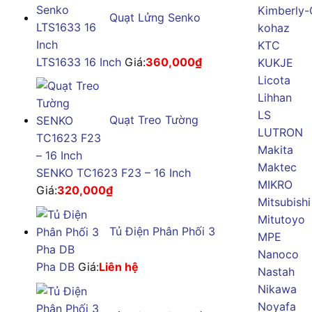
Kimberly-
Quạt Lửng Senko
kohaz
KTC
LTS1633 16 Inch
Giá:
360,000
₫
KUKJE
Licota
Lihhan
LS
Quạt Treo Tường
LUTRON
Makita
Maktec
SENKO TC1623 F23 – 16 Inch
MIKRO
Giá:
320,000
₫
Mitsubishi
Mitutoyo
Tủ Điện Phân Phối 3
MPE
Nanoco
Pha DB
Giá:
Liên hệ
Nastah
Nikawa
Noyafa