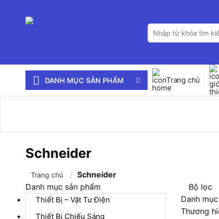
Bỏ
qua
Tìm
nội
kiếm:
dung
Trang chủ
DANH MỤC SẢN PHẨM
Schneider
/
Schneider
Trang chủ
Danh mục sản phẩm
Bộ lọc
Danh mục
Thiết Bị – Vật Tư Điện
Thương hi
Thiết Bị Chiếu Sáng