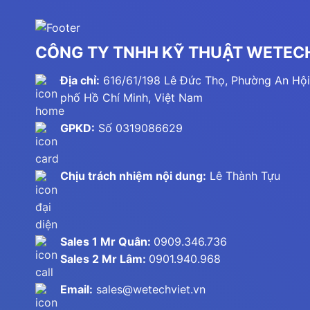
có diện
An toàn
CÔNG TY TNHH KỸ THUẬT WETECH
các tiế
Mang đ
Địa chỉ:
616/61/198 Lê Đức Thọ, Phường An Hội
treo tư
phố Hồ Chí Minh, Việt Nam
Vận hàn
GPKD:
Số 0319086629
hoạt độ
Tiết k
Chịu trách nhiệm nội dung:
Lê Thành Tựu
thiết b
Thiết k
đều có 
Sales 1 Mr Quân:
0909.346.736
Nhờ mang 
Sales 2 Mr Lâm:
0901.940.968
dùng tin 
Email:
sales@wetechviet.vn
Các đặc