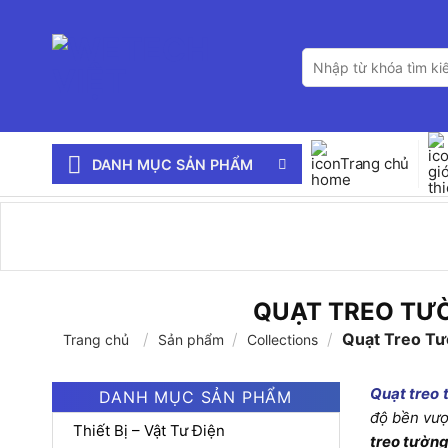
Bỏ
qua
Tìm
nội
kiếm:
dung
Trang chủ
DANH MỤC SẢN PHẨM
QUẠT TREO TƯ
/
/
/
Quạt Treo Tư
Trang chủ
Sản phẩm
Collections
Quạt treo
DANH MỤC SẢN PHẨM
độ bền vượt
Thiết Bị – Vật Tư Điện
treo tườn