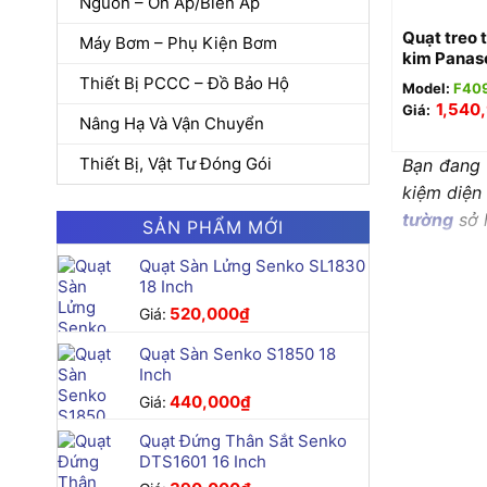
Nguồn – Ổn Áp/Biến Áp
Quạt treo
Máy Bơm – Phụ Kiện Bơm
kim Pana
Thiết Bị PCCC – Đồ Bảo Hộ
Model:
F40
1,540
Giá:
Nâng Hạ Và Vận Chuyển
Thiết Bị, Vật Tư Đóng Gói
Bạn đang 
kiệm diện
tường
sở h
SẢN PHẨM MỚI
kiệm điện
Quạt Sàn Lửng Senko SL1830
18 Inch
Giới t
520,000
₫
Giá:
Vào những
Quạt Sàn Senko S1850 18
chóng và 
Inch
vàn các t
440,000
₫
Giá:
không gian
Quạt Đứng Thân Sắt Senko
DTS1601 16 Inch