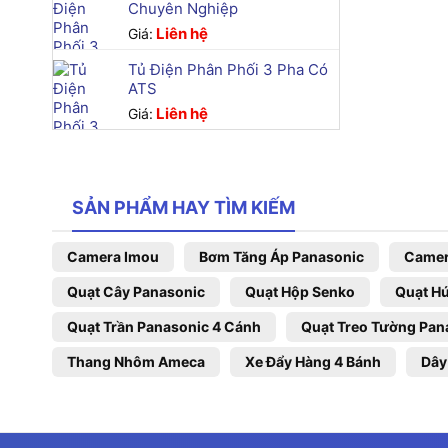
Chuyên Nghiệp
Liên hệ
Giá:
Quạt treo
Tủ Điện Phân Phối 3 Pha Có
điện tử N
ATS
Cầu, tron
Liên hệ
Giá:
giá cao về
phòng ngủ
Ngoài ra, 
SẢN PHẨM HAY TÌM KIẾM
được tích
dùng. Nhữ
Camera Imou
Bơm Tăng Áp Panasonic
Camer
và đưa tên
Quạt Cây Panasonic
Quạt Hộp Senko
Quạt Hú
Quạt Trần Panasonic 4 Cánh
Quạt Treo Tường Pan
Ưu điểm
Thang Nhôm Ameca
Xe Đẩy Hàng 4 Bánh
Dây
So với c
những thư
Tiết ki