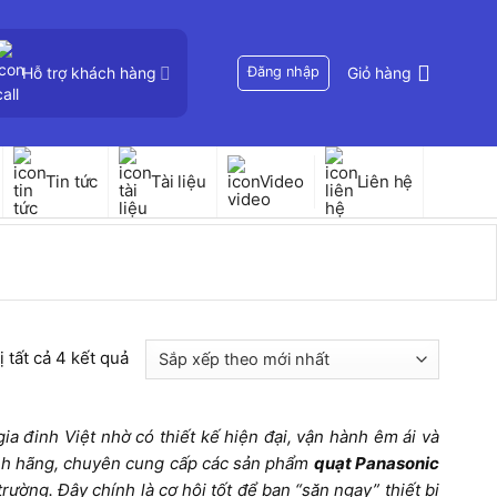
Hỗ trợ khách hàng
Đăng nhập
Giỏ hàng
Tin tức
Tài liệu
Video
Liên hệ
Đã
ị tất cả 4 kết quả
sắp
xếp
a đinh Việt nhờ có thiết kế hiện đại, vận hành êm ái và
theo
ính hãng, chuyên cung cấp các sản phẩm
quạt Panasonic
mới
ường. Đây chính là cơ hội tốt để bạn “săn ngay” thiết bị
nhất