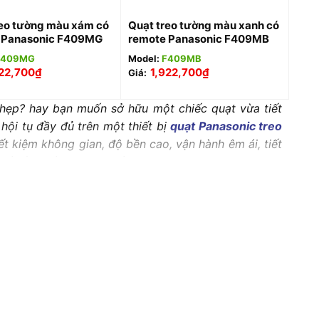
reo tường màu xám có
Quạt treo tường màu xanh có
 Panasonic F409MG
remote Panasonic F409MB
F409MG
Model:
F409MB
22,700
₫
1,922,700
₫
Giá:
 hẹp? hay bạn muốn sở hữu một chiếc quạt vừa tiết
hội tụ đầy đủ trên một thiết bị
quạt Panasonic treo
ết kiệm không gian, độ bền cao, vận hành êm ái, tiết
ết về thiết bị điện chất lượng cao này.
bị quạt điện
hiệu quả, giúp đánh bay cái nóng nhanh
ian kín là điều cấp thiết hơn bao giờ hết. Giữa vô
n như là một sự lựa chọn tối ưu, vừa giúp tiết kiệm