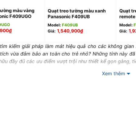
 tường màu vàng
Quạt treo tường màu xanh
Quạt t
sonic F409UGO
Panasonic F409UB
remote
9UGO
Model:
F409UB
Model:
,900
₫
1,540,900
₫
1,9
Giá:
Giá:
tìm kiếm giải pháp làm mát hiệu quả cho các không gian
 tích vừa đảm bảo an toàn cho trẻ nhỏ? Những tính này đã 
ữu đầy đủ các ưu điểm vượt trội như thiết kế gọn gàng, ti
,… Trong bài viết này, hãy cùng
Wetech Việt
khám phá chi ti
Xem thêm
hiệu về quạt treo tường Panasonic
 ngày hè oi bức đang đến gần, nhu cầu sở hữu một
thiết 
mang lại bầu không khí trong lành mát mẻ cho các không g
hiết bị trên thị trường, quạt treo tường Panasonic nổi lê
, vừa đáp ứng nhu cầu làm mát hiệu quả, vượt trội.