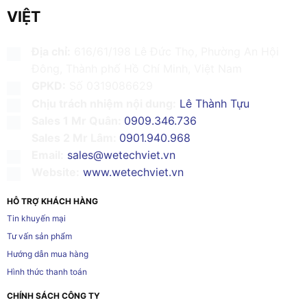
VIỆT
Địa chỉ:
616/61/198 Lê Đức Thọ, Phường An Hội
Đông, Thành phố Hồ Chí Minh, Việt Nam
GPKD:
Số 0319086629
Chịu trách nhiệm nội dung:
Lê Thành Tựu
Sales 1 Mr Quân:
0909.346.736
Sales 2 Mr Lâm:
0901.940.968
Email:
sales@wetechviet.vn
Website:
www.wetechviet.vn