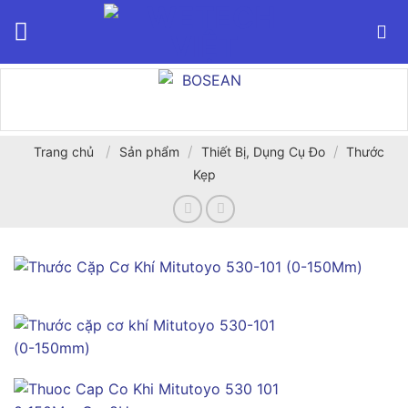
Bỏ
qua
nội
dung
/
/
/
Trang chủ
Sản phẩm
Thiết Bị, Dụng Cụ Đo
Thước
Kẹp