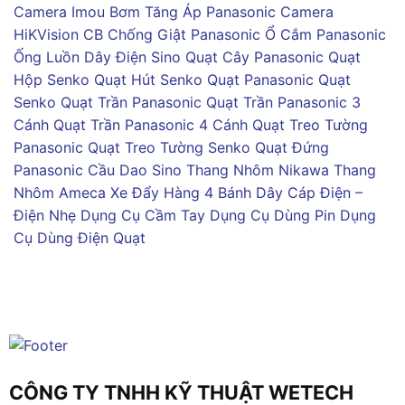
Camera Imou
Bơm Tăng Áp Panasonic
Camera
HiKVision
CB Chống Giật Panasonic
Ổ Cắm Panasonic
Ống Luồn Dây Điện Sino
Quạt Cây Panasonic
Quạt
Hộp Senko
Quạt Hút Senko
Quạt Panasonic
Quạt
Senko
Quạt Trần Panasonic
Quạt Trần Panasonic 3
Cánh
Quạt Trần Panasonic 4 Cánh
Quạt Treo Tường
Panasonic
Quạt Treo Tường Senko
Quạt Đứng
Panasonic
Cầu Dao Sino
Thang Nhôm Nikawa
Thang
Nhôm Ameca
Xe Đẩy Hàng 4 Bánh
Dây Cáp Điện –
Điện Nhẹ
Dụng Cụ Cầm Tay
Dụng Cụ Dùng Pin
Dụng
Cụ Dùng Điện
Quạt
CÔNG TY TNHH KỸ THUẬT WETECH