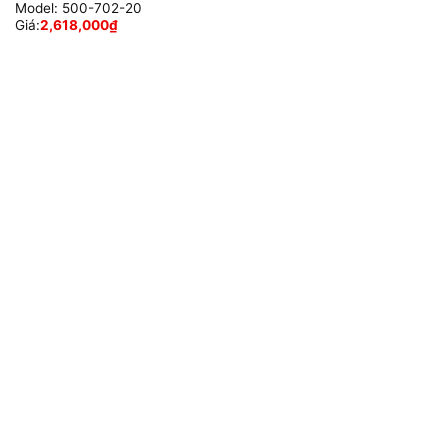
Model:
500-702-20
Giá:
2,618,000
₫