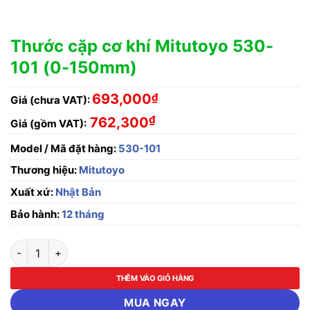
Thước cặp cơ khí Mitutoyo 530-
101 (0-150mm)
693,000
₫
Giá (chưa VAT):
₫
762,300
Giá (gồm VAT):
Model / Mã đặt hàng:
530-101
Thương hiệu:
Mitutoyo
Xuất xứ:
Nhật Bản
Bảo hành:
12 tháng
Thước cặp cơ khí Mitutoyo 530-101 (0-150mm) số lượng
THÊM VÀO GIỎ HÀNG
MUA NGAY