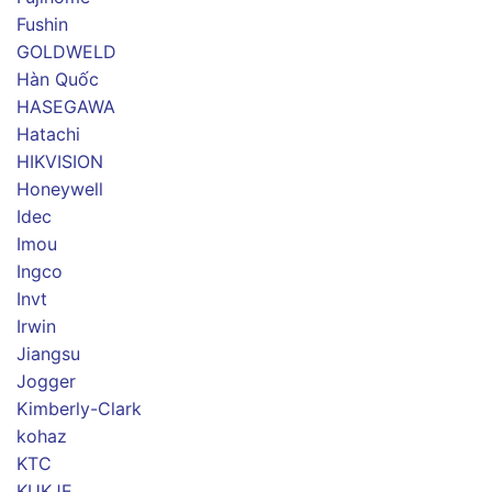
Fushin
GOLDWELD
Hàn Quốc
HASEGAWA
Hatachi
HIKVISION
Honeywell
Idec
Imou
Ingco
Invt
Irwin
Jiangsu
Jogger
Kimberly-Clark
kohaz
KTC
KUKJE