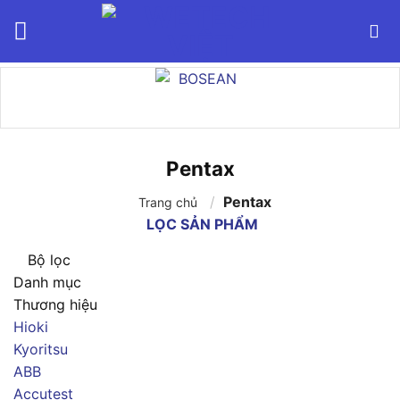
Bỏ
qua
nội
dung
Pentax
/
Pentax
Trang chủ
LỌC SẢN PHẨM
Bộ lọc
Danh mục
Thương hiệu
Hioki
Kyoritsu
ABB
Accutest