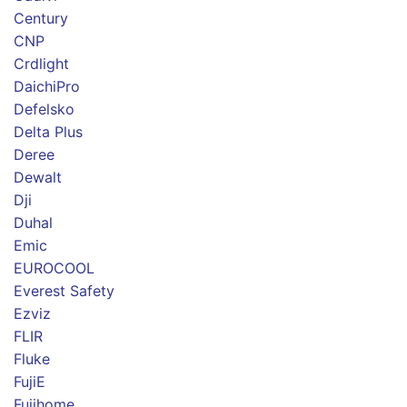
Century
CNP
Crdlight
DaichiPro
Defelsko
Delta Plus
Deree
Dewalt
Dji
Duhal
Emic
EUROCOOL
Everest Safety
Ezviz
FLIR
Fluke
FujiE
Fujihome