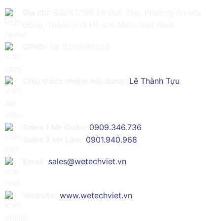
Địa chỉ:
616/61/198 Lê Đức Thọ, Phường An Hội
Đông, Thành phố Hồ Chí Minh, Việt Nam
GPKD:
Số 0319086629
Chịu trách nhiệm nội dung:
Lê Thành Tựu
Sales 1 Mr Quân:
0909.346.736
Sales 2 Mr Lâm:
0901.940.968
Email:
sales@wetechviet.vn
Website:
www.wetechviet.vn