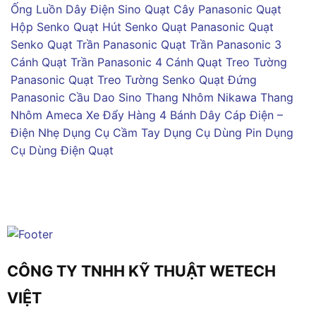
Ống Luồn Dây Điện Sino
Quạt Cây Panasonic
Quạt
Hộp Senko
Quạt Hút Senko
Quạt Panasonic
Quạt
Senko
Quạt Trần Panasonic
Quạt Trần Panasonic 3
Cánh
Quạt Trần Panasonic 4 Cánh
Quạt Treo Tường
Panasonic
Quạt Treo Tường Senko
Quạt Đứng
Panasonic
Cầu Dao Sino
Thang Nhôm Nikawa
Thang
Nhôm Ameca
Xe Đẩy Hàng 4 Bánh
Dây Cáp Điện –
Điện Nhẹ
Dụng Cụ Cầm Tay
Dụng Cụ Dùng Pin
Dụng
Cụ Dùng Điện
Quạt
CÔNG TY TNHH KỸ THUẬT WETECH
VIỆT