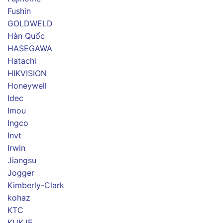
Fushin
GOLDWELD
Hàn Quốc
HASEGAWA
Hatachi
HIKVISION
Honeywell
Idec
Imou
Ingco
Invt
Irwin
Jiangsu
Jogger
Kimberly-Clark
kohaz
KTC
KUKJE