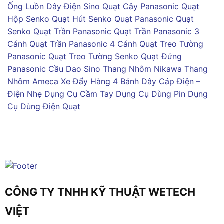
Ống Luồn Dây Điện Sino
Quạt Cây Panasonic
Quạt
Hộp Senko
Quạt Hút Senko
Quạt Panasonic
Quạt
Senko
Quạt Trần Panasonic
Quạt Trần Panasonic 3
Cánh
Quạt Trần Panasonic 4 Cánh
Quạt Treo Tường
Panasonic
Quạt Treo Tường Senko
Quạt Đứng
Panasonic
Cầu Dao Sino
Thang Nhôm Nikawa
Thang
Nhôm Ameca
Xe Đẩy Hàng 4 Bánh
Dây Cáp Điện –
Điện Nhẹ
Dụng Cụ Cầm Tay
Dụng Cụ Dùng Pin
Dụng
Cụ Dùng Điện
Quạt
CÔNG TY TNHH KỸ THUẬT WETECH
VIỆT