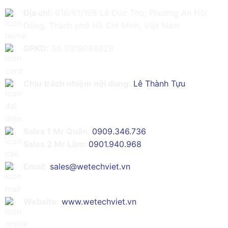
Địa chỉ:
616/61/198 Lê Đức Thọ, Phường An Hội
Đông, Thành phố Hồ Chí Minh, Việt Nam
GPKD:
Số 0319086629
Chịu trách nhiệm nội dung:
Lê Thành Tựu
Sales 1 Mr Quân:
0909.346.736
Sales 2 Mr Lâm:
0901.940.968
Email:
sales@wetechviet.vn
Website:
www.wetechviet.vn