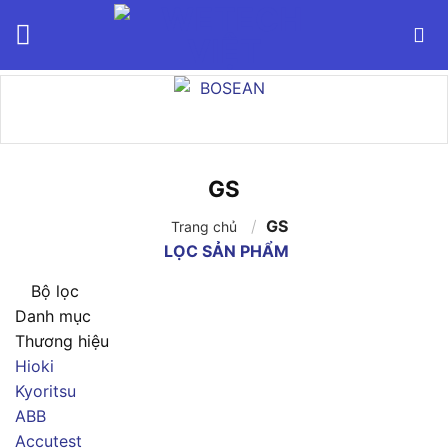
Bỏ
qua
nội
dung
GS
/
GS
Trang chủ
LỌC SẢN PHẨM
Bộ lọc
Danh mục
Thương hiệu
Hioki
Kyoritsu
ABB
Accutest