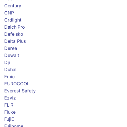
Century
CNP
Crdlight
DaichiPro
Defelsko
Delta Plus
Deree
Dewalt
Dji
Duhal
Emic
EUROCOOL
Everest Safety
Ezviz
FLIR
Fluke
FujiE
Fujihome