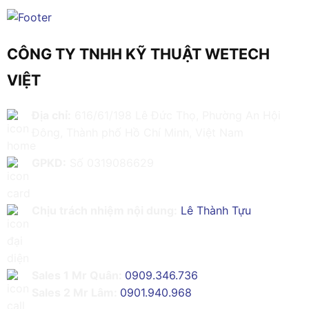
CÔNG TY TNHH KỸ THUẬT WETECH
VIỆT
Địa chỉ:
616/61/198 Lê Đức Thọ, Phường An Hội
Đông, Thành phố Hồ Chí Minh, Việt Nam
GPKD:
Số 0319086629
Chịu trách nhiệm nội dung:
Lê Thành Tựu
Sales 1 Mr Quân:
0909.346.736
Sales 2 Mr Lâm:
0901.940.968