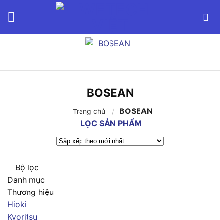
Bỏ
qua
nội
dung
BOSEAN
/
BOSEAN
Trang chủ
LỌC SẢN PHẨM
Bộ lọc
Danh mục
Thương hiệu
Hioki
Kyoritsu