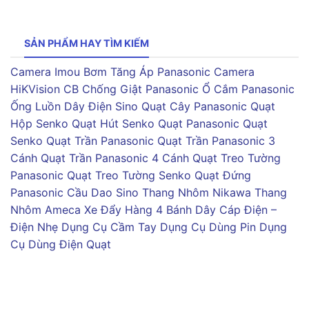
SẢN PHẨM HAY TÌM KIẾM
Camera Imou
Bơm Tăng Áp Panasonic
Camera
HiKVision
CB Chống Giật Panasonic
Ổ Cắm Panasonic
Ống Luồn Dây Điện Sino
Quạt Cây Panasonic
Quạt
Hộp Senko
Quạt Hút Senko
Quạt Panasonic
Quạt
Senko
Quạt Trần Panasonic
Quạt Trần Panasonic 3
Cánh
Quạt Trần Panasonic 4 Cánh
Quạt Treo Tường
Panasonic
Quạt Treo Tường Senko
Quạt Đứng
Panasonic
Cầu Dao Sino
Thang Nhôm Nikawa
Thang
Nhôm Ameca
Xe Đẩy Hàng 4 Bánh
Dây Cáp Điện –
Điện Nhẹ
Dụng Cụ Cầm Tay
Dụng Cụ Dùng Pin
Dụng
Cụ Dùng Điện
Quạt