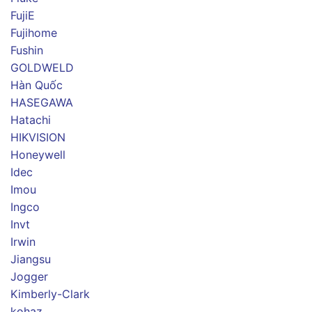
FujiE
Fujihome
Fushin
GOLDWELD
Hàn Quốc
HASEGAWA
Hatachi
HIKVISION
Honeywell
Idec
Imou
Ingco
Invt
Irwin
Jiangsu
Jogger
Kimberly-Clark
kohaz