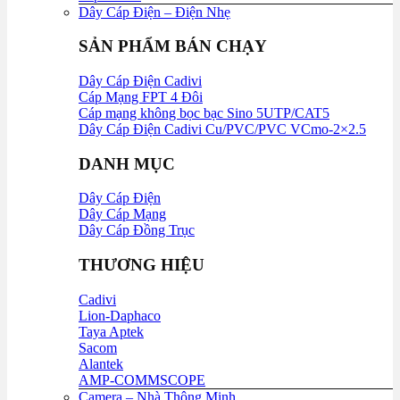
Dây Cáp Điện – Điện Nhẹ
SẢN PHẨM BÁN CHẠY
Dây Cáp Điện Cadivi
Cáp Mạng FPT 4 Đôi
Cáp mạng không bọc bạc Sino 5UTP/CAT5
Dây Cáp Điện Cadivi Cu/PVC/PVC VCmo-2×2.5
DANH MỤC
Dây Cáp Điện
Dây Cáp Mạng
Dây Cáp Đồng Trục
THƯƠNG HIỆU
Cadivi
Lion-Daphaco
Taya Aptek
Sacom
Alantek
AMP-COMMSCOPE
Camera – Nhà Thông Minh