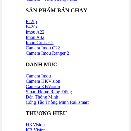
SẢN PHẨM BÁN CHẠY
F22fp
F42fp
Imou A22
Imou A42
Imou Cruiser 2
Camera Imou C22
Camera Imou Ranger 2
DANH MỤC
Camera Imou
Camera HKVision
Camera KBVision
Smart Home Rạng Đông
Đèn Thông Minh
Công Tắc Thông Minh Rallismart
THƯƠNG HIỆU
HKVision
KB Vision