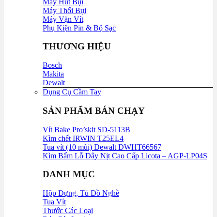
Máy Hút Bụi
Máy Thổi Bụi
Máy Vặn Vít
Phụ Kiện Pin & Bộ Sạc
THƯƠNG HIỆU
Bosch
Makita
Dewalt
Dụng Cụ Cầm Tay
SẢN PHẨM BÁN CHẠY
Vít Bake Pro’skit SD-5113B
Kìm chết IRWIN T25EL4
Tua vít (10 mũi) Dewalt DWHT66567
Kìm Bấm Lỗ Dây Nịt Cao Cấp Licota – AGP-LP04S
DANH MỤC
Hộp Đựng, Tủ Đồ Nghề
Tua Vít
Thước Các Loại