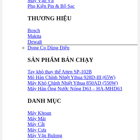
Máy Vặn Vít
Phụ Kiện Pin & Bộ Sạc
THƯƠNG HIỆU
Bosch
Makita
Dewalt
Dụng Cụ Dùng Điện
SẢN PHẨM BÁN CHẠY
Tay khò thay thế Atten SP-102B
Mỏ Hàn Chỉnh Nhiệt Yihua 928D-III (65W)
Máy Khò Chỉnh Nhiệt Yihua 850AD (550W)
Máy Hàn Ống Nước Nóng D63 – HA-MHD63
DANH MỤC
Máy Khoan
Máy Mài
Máy Cắt
Máy Cưa
Máy Vặn Bulong