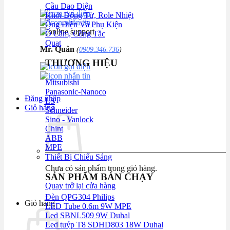
Cầu Dao Điện
Khởi Động Từ, Role Nhiệt
Ống Điện Và Phụ Kiện
Ổ Cắm, Công Tắc
Quạt
Mr. Quân
(
0909.346.736
)
THƯƠNG HIỆU
Mitsubishi
Panasonic-Nanoco
Đăng nhập
LS
Giỏ hàng
Schneider
Sino - Vanlock
Chint
ABB
MPE
Thiết Bị Chiếu Sáng
Chưa có sản phẩm trong giỏ hàng.
SẢN PHẨM BÁN CHẠY
Quay trở lại cửa hàng
Đèn QPG304 Philips
Giỏ hàng
LED Tube 0.6m 9W MPE
Led SBNL509 9W Duhal
Led tuýp T8 SDHD803 18W Duhal