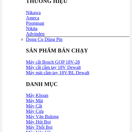
THƯƠNG HIỆU
Nikawa
Ameca
Poongsan
Nikita
Advindeq
Dụng Cụ Dùng Pin
SẢN PHẨM BÁN CHẠY
Máy cắt Bosch GOP 18V-28
Máy cắt cầm tay 18V Dewalt
Máy mài cầm tay 18V/BL Dewalt
DANH MỤC
Máy Khoan
Máy Mài
Máy Cắt
Máy Cưa
Máy Vặn Bulong
Máy Hút Bụi
Máy Thổi Bụi