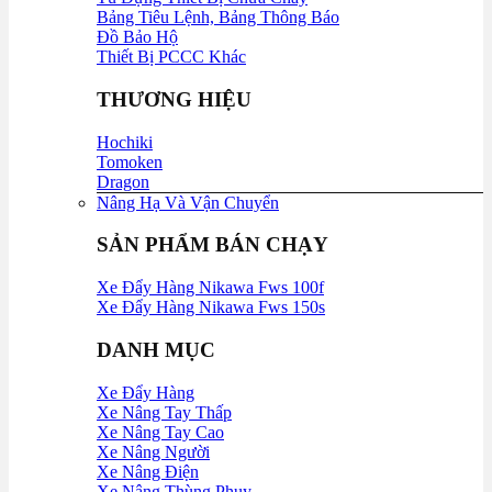
Bảng Tiêu Lệnh, Bảng Thông Báo
Đồ Bảo Hộ
Thiết Bị PCCC Khác
THƯƠNG HIỆU
Hochiki
Tomoken
Dragon
Nâng Hạ Và Vận Chuyển
SẢN PHẨM BÁN CHẠY
Xe Đẩy Hàng Nikawa Fws 100f
Xe Đẩy Hàng Nikawa Fws 150s
DANH MỤC
Xe Đẩy Hàng
Xe Nâng Tay Thấp
Xe Nâng Tay Cao
Xe Nâng Người
Xe Nâng Điện
Xe Nâng Thùng Phuy