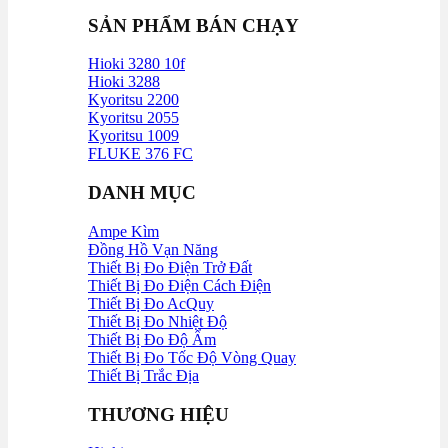
SẢN PHẨM BÁN CHẠY
Hioki 3280 10f
Hioki 3288
Kyoritsu 2200
Kyoritsu 2055
Kyoritsu 1009
FLUKE 376 FC
DANH MỤC
Ampe Kìm
Đồng Hồ Vạn Năng
Thiết Bị Đo Điện Trở Đất
Thiết Bị Đo Điện Cách Điện
Thiết Bị Đo AcQuy
Thiết Bị Đo Nhiệt Độ
Thiết Bị Đo Độ Ẩm
Thiết Bị Đo Tốc Độ Vòng Quay
Thiết Bị Trắc Địa
THƯƠNG HIỆU