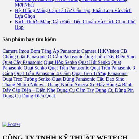
Mới Nhất
Hệ Thống Máng Cáp Là Gì? Cấu Tạo, Phân Loại Và Cách
Lựa Chọn
Kích Thước Máng Cáp Điện Tiêu Chuẩn Và Cách Chọn Phù
Hợp
Sản phẩm hay tìm kiếm
Camera Imou
Bơm Tăng Áp Panasonic
Camera HiKVision
CB
Chống Giật Panasonic
Ổ Cắm Panasonic
Ống Luồn Dây Điện Sino
Quạt Cây Panasonic
Quạt Hộp Senko
Quạt Hút Senko
Quạt
Panasonic
Quạt Senko
Quạt Trần Panasonic
Quạt Trần Panasonic 3
Cánh
Quạt Trần Panasonic 4 Cánh
Quạt Treo Tường Panasonic
Quạt Treo Tường Senko
Quạt Đứng Panasonic
Cầu Dao Sino
Thang Nhôm Nikawa
Thang Nhôm Ameca
Xe Đẩy Hàng 4 Bánh
Dây Cáp Điện – Điện Nhẹ
Dụng Cụ Cầm Tay
Dụng Cụ Dùng Pin
Dụng Cụ Dùng Điện
Quạt
CÔNG TY TNHH KỸ THUẬT WETECH