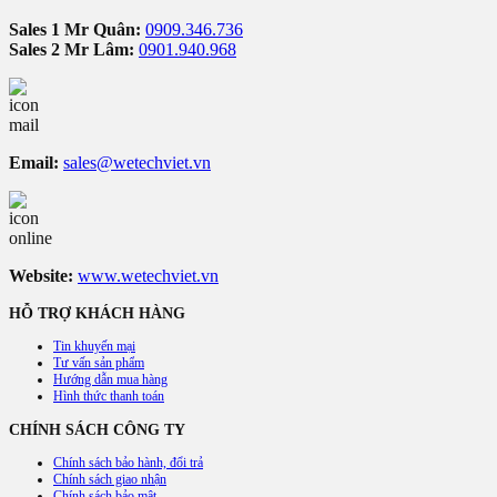
Sales 1 Mr Quân:
0909.346.736
Sales 2 Mr Lâm:
0901.940.968
Email:
sales@wetechviet.vn
Website:
www.wetechviet.vn
HỖ TRỢ KHÁCH HÀNG
Tin khuyến mại
Tư vấn sản phẩm
Hướng dẫn mua hàng
Hình thức thanh toán
CHÍNH SÁCH CÔNG TY
Chính sách bảo hành, đổi trả
Chính sách giao nhận
Chính sách bảo mật