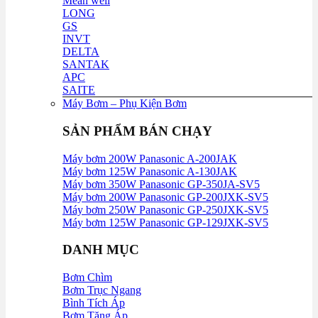
Mean well
LONG
GS
INVT
DELTA
SANTAK
APC
SAITE
Máy Bơm – Phụ Kiện Bơm
SẢN PHẨM BÁN CHẠY
Máy bơm 200W Panasonic A-200JAK
Máy bơm 125W Panasonic A-130JAK
Máy bơm 350W Panasonic GP-350JA-SV5
Máy bơm 200W Panasonic GP-200JXK-SV5
Máy bơm 250W Panasonic GP-250JXK-SV5
Máy bơm 125W Panasonic GP-129JXK-SV5
DANH MỤC
Bơm Chìm
Bơm Trục Ngang
Bình Tích Áp
Bơm Tăng Áp