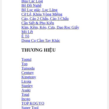
Búa Các Loại
Bộ Đồ Nghề
Bộ Lục giác, Lục Lăng
Cờ Lê, Khóa Vòng Miệng
Cảo, Cảo 2 Chấu, Cảo 3 Chấu
Cần Siết & Phụ Kiện
Kìm, Kềm, Kéo, Cưa, Dao Rọc Giấy
Mỏ Lết
Ê Tô
Dụng Cụ Cầm Tay Khác
THƯƠNG HIỆU
Toptul
Top
Tunsoda
Century
Kingtony
Licota
Stanley
Asaki
Total
Incgo
TOP KOGYO
Super Tool