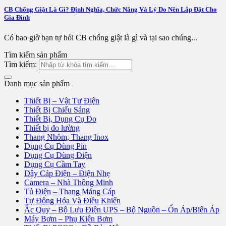
CB Chống Giật Là Gì? Định Nghĩa, Chức Năng Và Lý Do Nên Lắp Đặt Cho
Gia Đình
Có bao giờ bạn tự hỏi CB chống giật là gì và tại sao chúng...
Tìm kiếm sản phẩm
Tìm kiếm:
Danh mục sản phẩm
Thiết Bị – Vật Tư Điện
Thiết Bị Chiếu Sáng
Thiết Bị, Dụng Cụ Đo
Thiết bị đo lường
Thang Nhôm, Thang Inox
Dụng Cụ Dùng Pin
Dụng Cụ Dùng Điện
Dụng Cụ Cầm Tay
Dây Cáp Điện – Điện Nhẹ
Camera – Nhà Thông Minh
Tủ Điện – Thang Máng Cáp
Tự Động Hóa Và Điều Khiển
Ắc Quy – Bộ Lưu Điện UPS – Bộ Nguồn – Ổn Áp/Biến Áp
Máy Bơm – Phụ Kiện Bơm