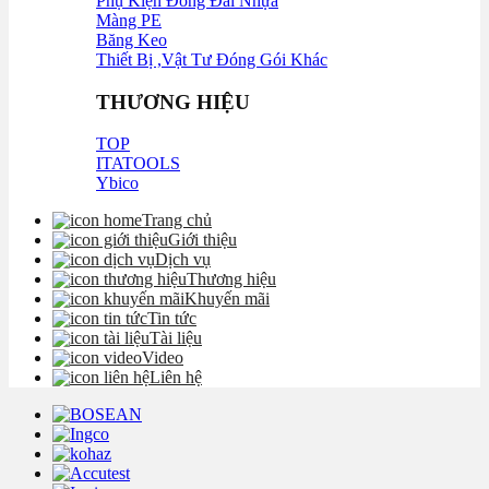
Phụ Kiện Đóng Đai Nhựa
Màng PE
Băng Keo
Thiết Bị ,Vật Tư Đóng Gói Khác
THƯƠNG HIỆU
TOP
ITATOOLS
Ybico
Trang chủ
Giới thiệu
Dịch vụ
Thương hiệu
Khuyến mãi
Tin tức
Tài liệu
Video
Liên hệ