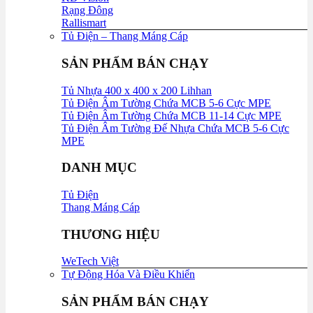
Rạng Đông
Rallismart
Tủ Điện – Thang Máng Cáp
SẢN PHẨM BÁN CHẠY
Tủ Nhựa 400 x 400 x 200 Lihhan
Tủ Điện Âm Tường Chứa MCB 5-6 Cực MPE
Tủ Điện Âm Tường Chứa MCB 11-14 Cực MPE
Tủ Điện Âm Tường Đế Nhựa Chứa MCB 5-6 Cực
MPE
DANH MỤC
Tủ Điện
Thang Máng Cáp
THƯƠNG HIỆU
WeTech Việt
Tự Động Hóa Và Điều Khiển
SẢN PHẨM BÁN CHẠY