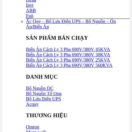
Invt
ABB
Fuji
Ắc Quy – Bộ Lưu Điện UPS – Bộ Nguồn – Ổn
Áp/Biến Áp
SẢN PHẨM BÁN CHẠY
Biến Áp Cách Ly 3 Pha 690V/380V 45KVA
Biến Áp Cách Ly 3 Pha 690V/380V 30KVA
Biến Áp Cách Ly 3 Pha 690V/380V 25KVA
Biến Áp Cách Ly 3 Pha 690V/380V 560KVA
DANH MỤC
Bộ Nguồn DC
Bộ Nguồn Tổ Ong
Bộ Lưu Điện UPS
Acquy
THƯƠNG HIỆU
Omron