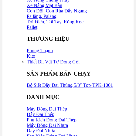
Xe Nâng Mặt Bàn
Con Đội, Con Rùa Đẩy Ngang
Pa lăng, Palăng
Tời Điện, Tời Tay, Ròng Rọc
Pallet
THƯƠNG HIỆU
Phong Thạnh
Kito
Thiết Bị, Vật Tư Đóng Gói
SẢN PHẨM BÁN CHẠY
Bộ Siết Dây Đai Thùng 5/8″ Top-TPK-1001
DANH MỤC
Máy Đóng Đai Thép
Dây Đai Thép
Phụ Kiện Đóng Đai Thép
Máy Đóng Đai Nhựa
Dây Đai Nhựa