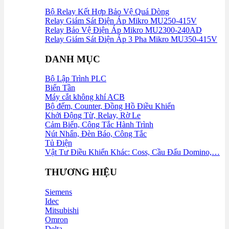
Bộ Relay Kết Hợp Bảo Vệ Quá Dòng
Relay Giám Sát Điện Áp Mikro MU250‑415V
Relay Bảo Vệ Điện Áp Mikro MU2300-240AD
Relay Giám Sát Điện Áp 3 Pha Mikro MU350-415V
DANH MỤC
Bộ Lập Trình PLC
Biến Tần
Máy cắt không khí ACB
Bộ đếm, Counter, Đồng Hồ Điều Khiển
Khởi Động Từ, Relay, Rờ Le
Cảm Biến, Công Tắc Hành Trình
Nút Nhấn, Đèn Báo, Công Tắc
Tủ Điện
Vật Tư Điều Khiển Khác: Coss, Cầu Đấu Domino,…
THƯƠNG HIỆU
Siemens
Idec
Mitsubishi
Omron
Delta