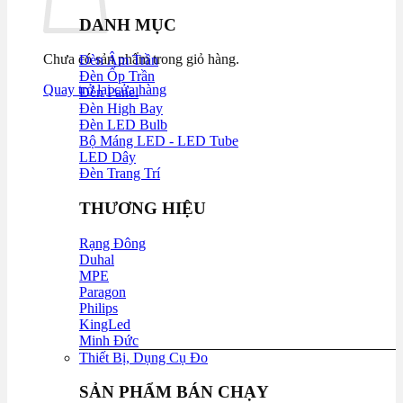
DANH MỤC
Chưa có sản phẩm trong giỏ hàng.
Đèn Âm Trần
Đèn Ốp Trần
Quay trở lại cửa hàng
Đèn Panel
Đèn High Bay
Đèn LED Bulb
Bộ Máng LED - LED Tube
LED Dây
Đèn Trang Trí
THƯƠNG HIỆU
Rạng Đông
Duhal
MPE
Paragon
Philips
KingLed
Minh Đức
Thiết Bị, Dụng Cụ Đo
SẢN PHẨM BÁN CHẠY