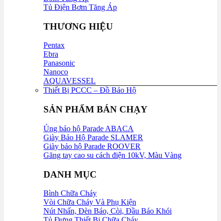
Tủ Điện Bơm Tăng Áp
THƯƠNG HIỆU
Pentax
Ebra
Panasonic
Nanoco
AQUAVESSEL
Thiết Bị PCCC – Đồ Bảo Hộ
SẢN PHẨM BÁN CHẠY
Ủng bảo hộ Parade ABACA
Giày Bảo Hộ Parade SLAMER
Giày bảo hộ Parade ROOVER
Găng tay cao su cách điện 10kV, Màu Vàng
DANH MỤC
Bình Chữa Cháy
Vòi Chữa Cháy Và Phụ Kiện
Nút Nhấn, Đèn Báo, Còi, Đầu Báo Khói
Tủ Đựng Thiết Bị Chữa Cháy