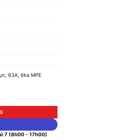
ực, 63A, 6ka MPE
63A, 6ka MPE MCBS-363 số lượng
NG
 7 (8h00 - 17h00)