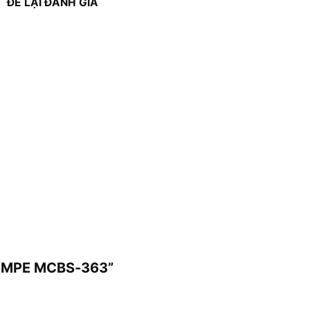
ĐỂ LẠI ĐÁNH GIÁ
ka MPE MCBS-363”