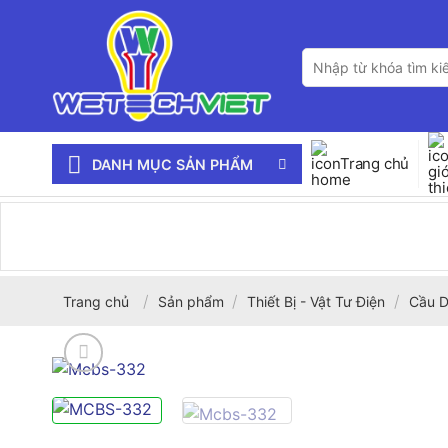
Bỏ
qua
Tìm
nội
kiếm:
dung
Trang chủ
DANH MỤC SẢN PHẨM
/
/
/
Trang chủ
Sản phẩm
Thiết Bị - Vật Tư Điện
Cầu D