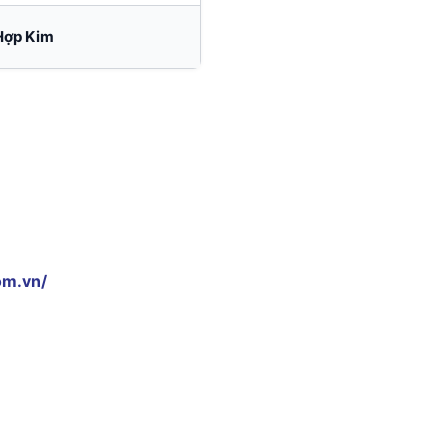
Hợp Kim
om.vn/