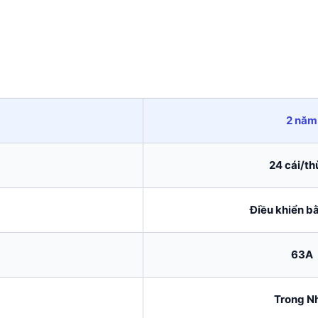
2 năm
24 cái/t
Điều khiển bằ
63A
Trong N