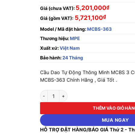
5,201,000
₫
Giá (chưa VAT):
₫
5,721,100
Giá (gồm VAT):
Model / Mã đặt hàng:
MCBS-363
Thương hiệu:
MPE
Xuất xứ:
Việt Nam
Bảo hành:
24 Tháng
Cầu Dao Tự Động Thông Minh MCBS 3 C
MCBS-363 Chính Hãng , Giá Tốt .
Cầu Dao Tự Động Thông Minh MCBS 3 Cực, 
THÊM VÀO GIỎ HÀ
MUA NGAY
HỖ TRỢ ĐẶT HÀNG/BÁO GIÁ Thứ 2 - Thứ