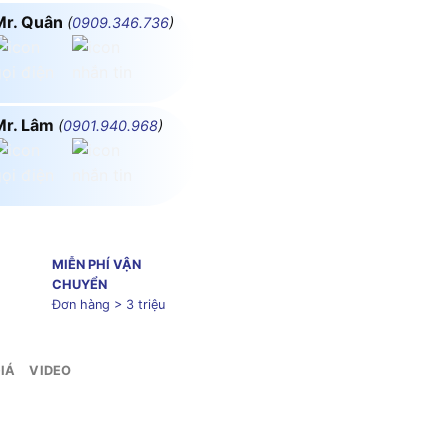
Mr. Quân
(
0909.346.736
)
Mr. Lâm
(
0901.940.968
)
MIỄN PHÍ VẬN
CHUYỂN
Đơn hàng > 3 triệu
IÁ
VIDEO
A, 6ka MPE MCBS-363