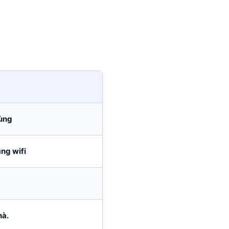
hùng
ng wifi
hà.