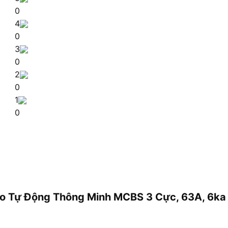
0
4
0
3
0
2
0
1
0
 Dao Tự Động Thông Minh MCBS 3 Cực, 63A, 6