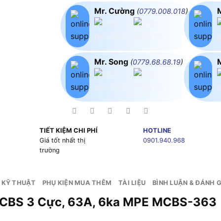
Mr. Cường
(
0779.008.018
)
Mr. Song
(
0779.68.68.19
)
TIẾT KIỆM CHI PHÍ
HOTLINE
g
Giá tốt nhất thị
0901.940.968
trường
 KỸ THUẬT
PHỤ KIỆN MUA THÊM
TÀI LIỆU
BÌNH LUẬN & ĐÁNH G
ng Minh MCBS 3 Cực, 63