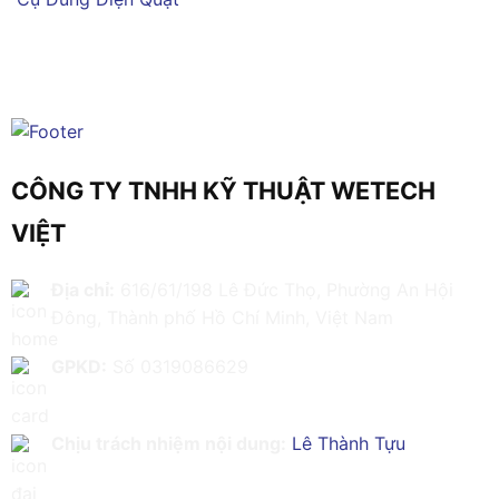
CÔNG TY TNHH KỸ THUẬT WETECH
VIỆT
Địa chỉ:
616/61/198 Lê Đức Thọ, Phường An Hội
Đông, Thành phố Hồ Chí Minh, Việt Nam
GPKD:
Số 0319086629
Chịu trách nhiệm nội dung:
Lê Thành Tựu