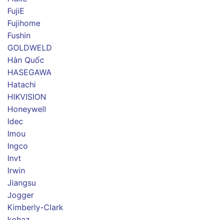
FujiE
Fujihome
Fushin
GOLDWELD
Hàn Quốc
HASEGAWA
Hatachi
HIKVISION
Honeywell
Idec
Imou
Ingco
Invt
Irwin
Jiangsu
Jogger
Kimberly-Clark
kohaz