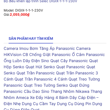
Bộ điều khiển lập trình Selec DIGIX-1-1-1-230V
Model:
DIGIX-1-1-1-230V
Giá:
2,055,000
₫
SẢN PHẨM HAY TÌM KIẾM
Camera Imou
Bơm Tăng Áp Panasonic
Camera
HiKVision
CB Chống Giật Panasonic
Ổ Cắm Panasonic
Ống Luồn Dây Điện Sino
Quạt Cây Panasonic
Quạt
Hộp Senko
Quạt Hút Senko
Quạt Panasonic
Quạt
Senko
Quạt Trần Panasonic
Quạt Trần Panasonic 3
Cánh
Quạt Trần Panasonic 4 Cánh
Quạt Treo Tường
Panasonic
Quạt Treo Tường Senko
Quạt Đứng
Panasonic
Cầu Dao Sino
Thang Nhôm Nikawa
Thang
Nhôm Ameca
Xe Đẩy Hàng 4 Bánh
Dây Cáp Điện –
Điện Nhẹ
Dụng Cụ Cầm Tay
Dụng Cụ Dùng Pin
Dụng
Cụ Dùng Điện
Quạt