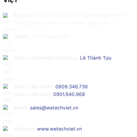
Địa chỉ:
616/61/198 Lê Đức Thọ, Phường An Hội
Đông, Thành phố Hồ Chí Minh, Việt Nam
GPKD:
Số 0319086629
Chịu trách nhiệm nội dung:
Lê Thành Tựu
Sales 1 Mr Quân:
0909.346.736
Sales 2 Mr Lâm:
0901.940.968
Email:
sales@wetechviet.vn
Website:
www.wetechviet.vn