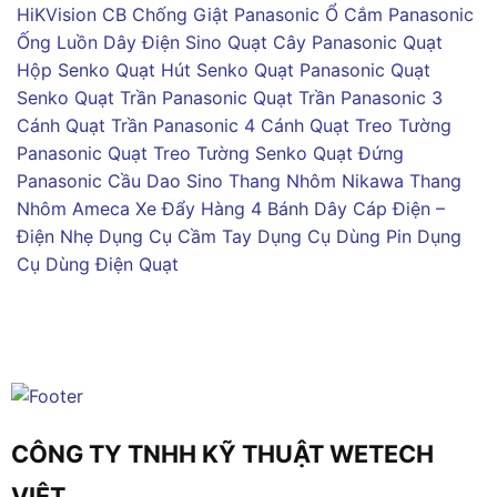
HiKVision
CB Chống Giật Panasonic
Ổ Cắm Panasonic
Ống Luồn Dây Điện Sino
Quạt Cây Panasonic
Quạt
Hộp Senko
Quạt Hút Senko
Quạt Panasonic
Quạt
Senko
Quạt Trần Panasonic
Quạt Trần Panasonic 3
Cánh
Quạt Trần Panasonic 4 Cánh
Quạt Treo Tường
Panasonic
Quạt Treo Tường Senko
Quạt Đứng
Panasonic
Cầu Dao Sino
Thang Nhôm Nikawa
Thang
Nhôm Ameca
Xe Đẩy Hàng 4 Bánh
Dây Cáp Điện –
Điện Nhẹ
Dụng Cụ Cầm Tay
Dụng Cụ Dùng Pin
Dụng
Cụ Dùng Điện
Quạt
CÔNG TY TNHH KỸ THUẬT WETECH
VIỆT