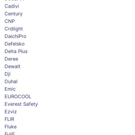
Cadivi
Century
CNP
Crdlight
DaichiPro
Defelsko
Delta Plus
Deree
Dewalt
Dji
Duhal
Emic
EUROCOOL
Everest Safety
Ezviz
FLIR
Fluke
FujiE