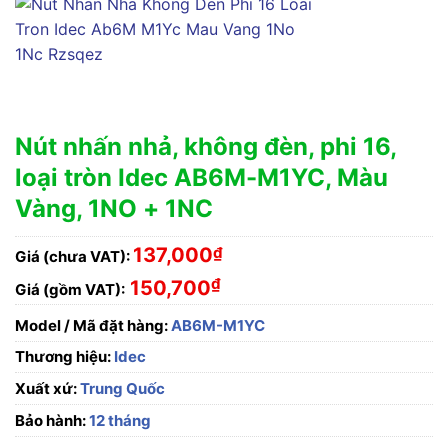
Nút nhấn nhả, không đèn, phi 16,
loại tròn Idec AB6M-M1YC, Màu
Vàng, 1NO + 1NC
137,000
₫
Giá (chưa VAT):
₫
150,700
Giá (gồm VAT):
Model / Mã đặt hàng:
AB6M-M1YC
Thương hiệu:
Idec
Xuất xứ:
Trung Quốc
Bảo hành:
12 tháng