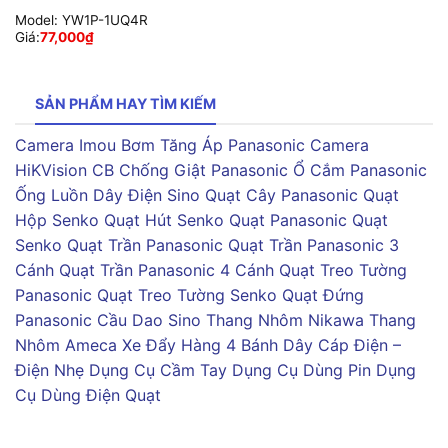
Model:
YW1P-1UQ4R
Giá:
77,000
₫
SẢN PHẨM HAY TÌM KIẾM
Camera Imou
Bơm Tăng Áp Panasonic
Camera
HiKVision
CB Chống Giật Panasonic
Ổ Cắm Panasonic
Ống Luồn Dây Điện Sino
Quạt Cây Panasonic
Quạt
Hộp Senko
Quạt Hút Senko
Quạt Panasonic
Quạt
Senko
Quạt Trần Panasonic
Quạt Trần Panasonic 3
Cánh
Quạt Trần Panasonic 4 Cánh
Quạt Treo Tường
Panasonic
Quạt Treo Tường Senko
Quạt Đứng
Panasonic
Cầu Dao Sino
Thang Nhôm Nikawa
Thang
Nhôm Ameca
Xe Đẩy Hàng 4 Bánh
Dây Cáp Điện –
Điện Nhẹ
Dụng Cụ Cầm Tay
Dụng Cụ Dùng Pin
Dụng
Cụ Dùng Điện
Quạt