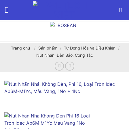
Bỏ
qua
nội
dung
/
/
/
Trang chủ
Sản phẩm
Tự Động Hóa Và Điều Khiển
Nút Nhấn, Đèn Báo, Công Tắc