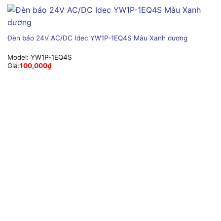
Đèn báo 24V AC/DC Idec YW1P-1EQ4S Màu Xanh dương
Model:
YW1P-1EQ4S
Giá:
100,000
₫