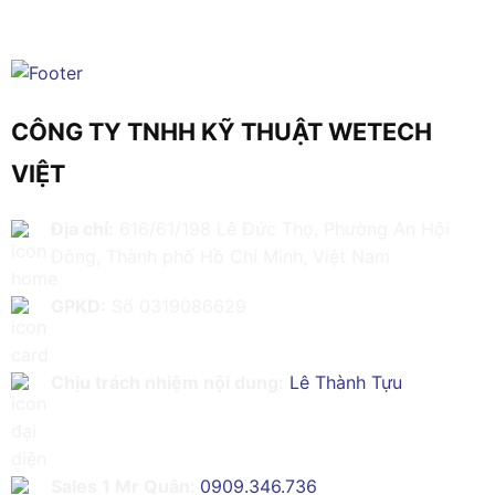
CÔNG TY TNHH KỸ THUẬT WETECH
VIỆT
Địa chỉ:
616/61/198 Lê Đức Thọ, Phường An Hội
Đông, Thành phố Hồ Chí Minh, Việt Nam
GPKD:
Số 0319086629
Chịu trách nhiệm nội dung:
Lê Thành Tựu
Sales 1 Mr Quân:
0909.346.736