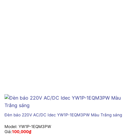
Đèn báo 220V AC/DC Idec YW1P-1EQM3PW Màu Trắng sáng
Model:
YW1P-1EQM3PW
Giá:
100,000
₫