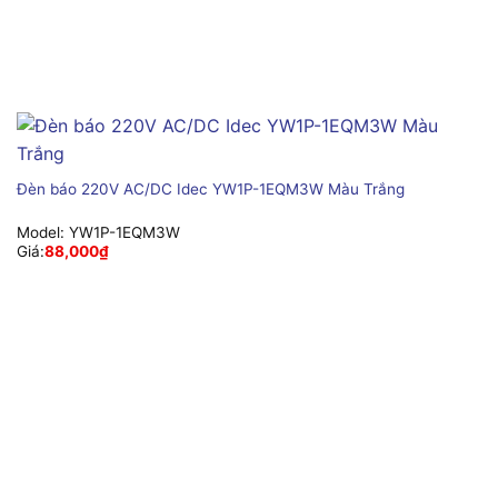
Đèn báo 220V AC/DC Idec YW1P-1EQM3W Màu Trắng
Model:
YW1P-1EQM3W
Giá:
88,000
₫