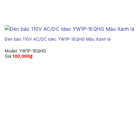
Đèn báo 110V AC/DC Idec YW1P-1EQHG Màu Xanh lá
Model:
YW1P-1EQHG
Giá:
100,000
₫