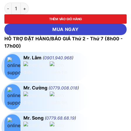
Nút nhấn nhả, không đèn, phi 16, loại tròn Idec AB6M-M1YC, 
THÊM VÀO GIỎ HÀNG
MUA NGAY
HỖ TRỢ ĐẶT HÀNG/BÁO GIÁ Thứ 2 - Thứ 7 (8h00 -
17h00)
Mr. Lâm
(
0901.940.968
)
Mr. Cường
(
0779.008.018
)
Mr. Song
(
0779.68.68.19
)