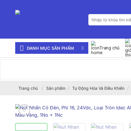
Bỏ
qua
Tìm
nội
kiếm:
dung
Trang chủ
DANH MỤC SẢN PHẨM
/
/
/
Trang chủ
Sản phẩm
Tự Động Hóa Và Điều Khiển