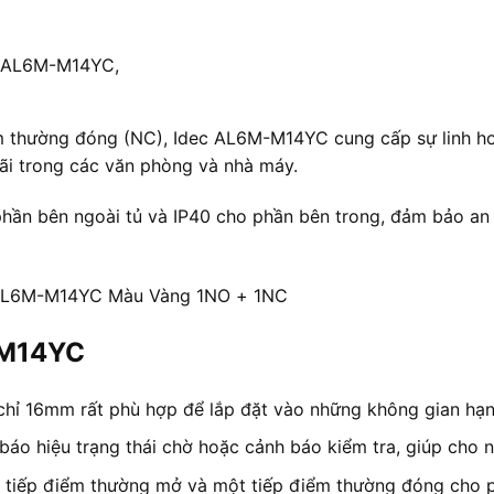
ec AL6M-M14YC,
 thường đóng (NC), Idec AL6M-M14YC cung cấp sự linh hoạt
rãi trong các văn phòng và nhà máy.
ần bên ngoài tủ và IP40 cho phần bên trong, đảm bảo an t
c AL6M-M14YC Màu Vàng 1NO + 1NC
-M14YC
hỉ 16mm rất phù hợp để lắp đặt vào những không gian hạn 
o hiệu trạng thái chờ hoặc cảnh báo kiểm tra, giúp cho ng
 tiếp điểm thường mở và một tiếp điểm thường đóng cho ph