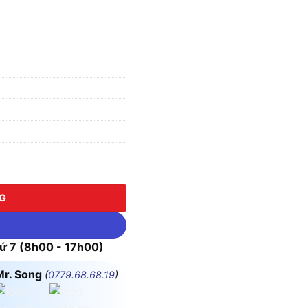
Idec AL6M-M14YC, Màu Vàng, 1NO + 1NC số lượng
NG
 7 (8h00 - 17h00)
Mr. Song
(
0779.68.68.19
)