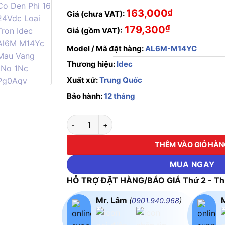
163,000
₫
Giá (chưa VAT):
₫
179,300
Giá (gồm VAT):
Model / Mã đặt hàng:
AL6M-M14YC
Thương hiệu:
Idec
Xuất xứ:
Trung Quốc
Bảo hành:
12 tháng
Nút nhấn có đèn, phi 16, 24VDC, loại tròn 
THÊM VÀO GIỎ HÀ
MUA NGAY
HỖ TRỢ ĐẶT HÀNG/BÁO GIÁ Thứ 2 - Thứ
Mr. Lâm
(
0901.940.968
)