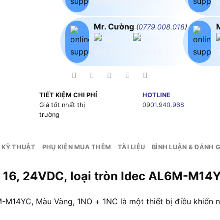
Mr. Cường
(
0779.008.018
)
TIẾT KIỆM CHI PHÍ
HOTLINE
g
Giá tốt nhất thị
0901.940.968
trường
 KỸ THUẬT
PHỤ KIỆN MUA THÊM
TÀI LIỆU
BÌNH LUẬN & ĐÁNH G
hi 16, 24VDC, loại tròn Idec AL6M-M1
M-M14YC, Màu Vàng, 1NO + 1NC là một thiết bị điều khiển 