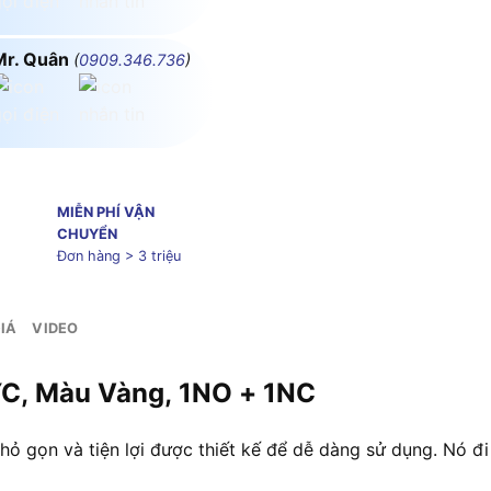
Mr. Quân
(
0909.346.736
)
MIỄN PHÍ VẬN
CHUYỂN
Đơn hàng > 3 triệu
IÁ
VIDEO
4YC, Màu Vàng, 1NO + 1NC
nhỏ gọn và tiện lợi được thiết kế để dễ dàng sử dụng. Nó 