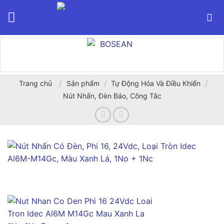
Bỏ
qua
nội
dung
/
/
/
Trang chủ
Sản phẩm
Tự Động Hóa Và Điều Khiển
Nút Nhấn, Đèn Báo, Công Tắc