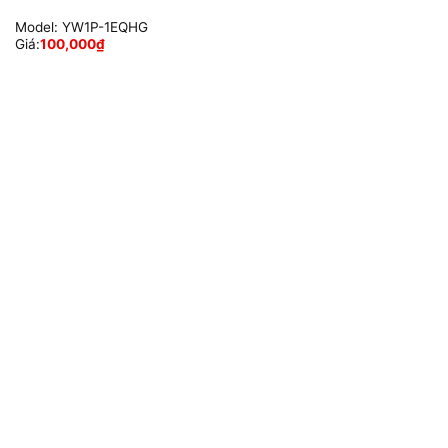
Model:
YW1P-1EQHG
Giá:
100,000
₫