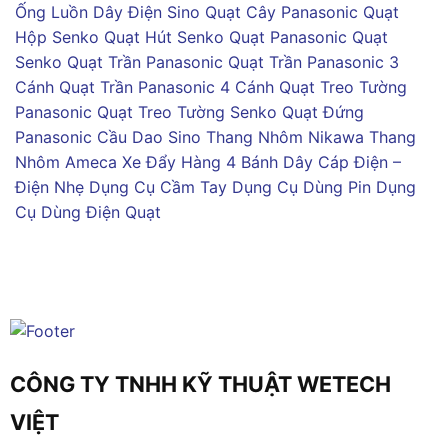
Ống Luồn Dây Điện Sino
Quạt Cây Panasonic
Quạt
Hộp Senko
Quạt Hút Senko
Quạt Panasonic
Quạt
Senko
Quạt Trần Panasonic
Quạt Trần Panasonic 3
Cánh
Quạt Trần Panasonic 4 Cánh
Quạt Treo Tường
Panasonic
Quạt Treo Tường Senko
Quạt Đứng
Panasonic
Cầu Dao Sino
Thang Nhôm Nikawa
Thang
Nhôm Ameca
Xe Đẩy Hàng 4 Bánh
Dây Cáp Điện –
Điện Nhẹ
Dụng Cụ Cầm Tay
Dụng Cụ Dùng Pin
Dụng
Cụ Dùng Điện
Quạt
CÔNG TY TNHH KỸ THUẬT WETECH
VIỆT