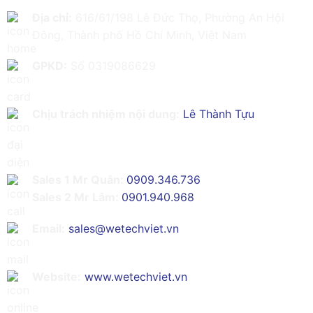
Địa chỉ:
616/61/198 Lê Đức Thọ, Phường An Hội
Đông, Thành phố Hồ Chí Minh, Việt Nam
GPKD:
Số 0319086629
Chịu trách nhiệm nội dung:
Lê Thành Tựu
Sales 1 Mr Quân:
0909.346.736
Sales 2 Mr Lâm:
0901.940.968
Email:
sales@wetechviet.vn
Website:
www.wetechviet.vn