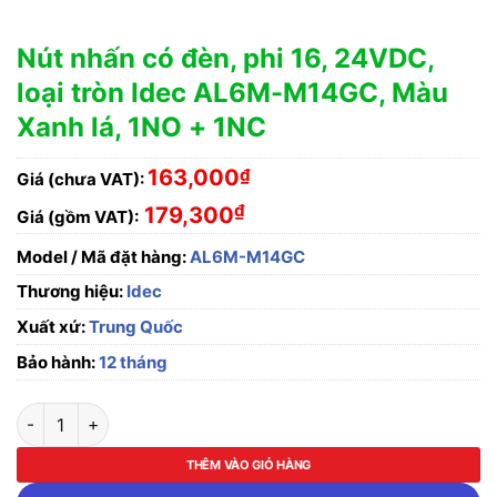
Nút nhấn có đèn, phi 16, 24VDC,
loại tròn Idec AL6M-M14GC, Màu
Xanh lá, 1NO + 1NC
163,000
₫
Giá (chưa VAT):
₫
179,300
Giá (gồm VAT):
Model / Mã đặt hàng:
AL6M-M14GC
Thương hiệu:
Idec
Xuất xứ:
Trung Quốc
Bảo hành:
12 tháng
Nút nhấn có đèn, phi 16, 24VDC, loại tròn Idec AL6M-M14GC, 
THÊM VÀO GIỎ HÀNG