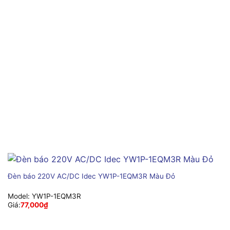
Đèn báo 220V AC/DC Idec YW1P-1EQM3R Màu Đỏ
Model:
YW1P-1EQM3R
Giá:
77,000
₫