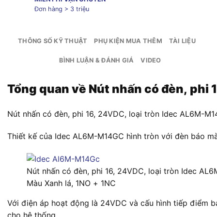
Đơn hàng > 3 triệu
THÔNG SỐ KỸ THUẬT
PHỤ KIỆN MUA THÊM
TÀI LIỆU
BÌNH LUẬN & ĐÁNH GIÁ
VIDEO
Tổng quan về Nút nhấn có đèn, phi 
Nút nhấn có đèn, phi 16, 24VDC, loại tròn Idec AL6M-M14
Thiết kế của Idec AL6M-M14GC hình tròn với đèn báo màu 
Nút nhấn có đèn, phi 16, 24VDC, loại tròn Idec A
Màu Xanh lá, 1NO + 1NC
Với điện áp hoạt động là 24VDC và cấu hình tiếp điểm b
cho hệ thống.