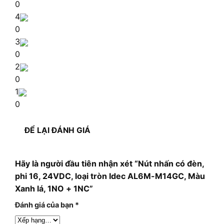
0
4
0
3
0
2
0
1
0
ĐỂ LẠI ĐÁNH GIÁ
Hãy là người đầu tiên nhận xét “Nút nhấn có đèn,
phi 16, 24VDC, loại tròn Idec AL6M-M14GC, Màu
Xanh lá, 1NO + 1NC”
Đánh giá của bạn
*