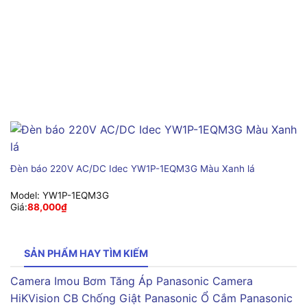
Đèn báo 220V AC/DC Idec YW1P-1EQM3G Màu Xanh lá
Model:
YW1P-1EQM3G
Giá:
88,000
₫
SẢN PHẨM HAY TÌM KIẾM
Camera Imou
Bơm Tăng Áp Panasonic
Camera
HiKVision
CB Chống Giật Panasonic
Ổ Cắm Panasonic