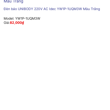
Đèn báo UNIBODY 220V AC Idec YW1P-1UQM3W Màu Trắng
Model:
YW1P-1UQM3W
Giá:
82,000
₫