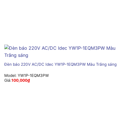
Đèn báo 220V AC/DC Idec YW1P-1EQM3PW Màu Trắng sáng
Model:
YW1P-1EQM3PW
Giá:
100,000
₫