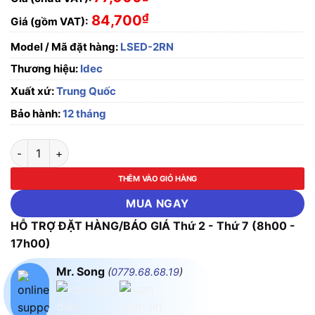
₫
84,700
Giá (gồm VAT):
Model / Mã đặt hàng:
LSED-2RN
Thương hiệu:
Idec
Xuất xứ:
Trung Quốc
Bảo hành:
12 tháng
Bóng đèn LED Idec LSED-2RN, Màu Đỏ, 24V AC/DC số lượng
THÊM VÀO GIỎ HÀNG
MUA NGAY
HỖ TRỢ ĐẶT HÀNG/BÁO GIÁ Thứ 2 - Thứ 7 (8h00 -
17h00)
Mr. Song
(
0779.68.68.19
)