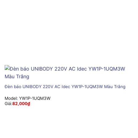
Đèn báo UNIBODY 220V AC Idec YW1P-1UQM3W Màu Trắng
Model:
YW1P-1UQM3W
Giá:
82,000
₫