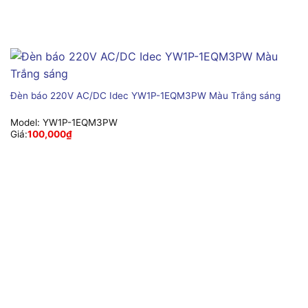
Đèn báo 220V AC/DC Idec YW1P-1EQM3PW Màu Trắng sáng
Model:
YW1P-1EQM3PW
Giá:
100,000
₫