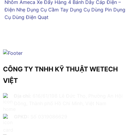
Nhôm Ameca
Xe Đẩy Hàng 4 Bánh
Dây Cáp Điện –
Điện Nhẹ
Dụng Cụ Cầm Tay
Dụng Cụ Dùng Pin
Dụng
Cụ Dùng Điện
Quạt
CÔNG TY TNHH KỸ THUẬT WETECH
VIỆT
Địa chỉ:
616/61/198 Lê Đức Thọ, Phường An Hội
Đông, Thành phố Hồ Chí Minh, Việt Nam
GPKD:
Số 0319086629