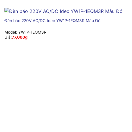
Đèn báo 220V AC/DC Idec YW1P-1EQM3R Màu Đỏ
Model:
YW1P-1EQM3R
Giá:
77,000
₫