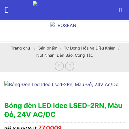
Bỏ
qua
nội
dung
/
/
/
Trang chủ
Sản phẩm
Tự Động Hóa Và Điều Khiển
Nút Nhấn, Đèn Báo, Công Tắc
Bóng đèn LED Idec LSED-2RN, Màu
Đỏ, 24V AC/DC
77,000
₫
Giá (chưa VAT):