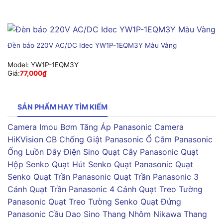
Đèn báo 220V AC/DC Idec YW1P-1EQM3Y Màu Vàng
Model:
YW1P-1EQM3Y
Giá:
77,000
₫
SẢN PHẨM HAY TÌM KIẾM
Camera Imou
Bơm Tăng Áp Panasonic
Camera
HiKVision
CB Chống Giật Panasonic
Ổ Cắm Panasonic
Ống Luồn Dây Điện Sino
Quạt Cây Panasonic
Quạt
Hộp Senko
Quạt Hút Senko
Quạt Panasonic
Quạt
Senko
Quạt Trần Panasonic
Quạt Trần Panasonic 3
Cánh
Quạt Trần Panasonic 4 Cánh
Quạt Treo Tường
Panasonic
Quạt Treo Tường Senko
Quạt Đứng
Panasonic
Cầu Dao Sino
Thang Nhôm Nikawa
Thang