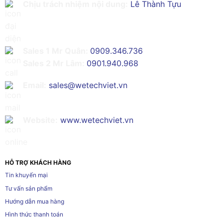
Chịu trách nhiệm nội dung:
Lê Thành Tựu
Sales 1 Mr Quân:
0909.346.736
Sales 2 Mr Lâm:
0901.940.968
Email:
sales@wetechviet.vn
Website:
www.wetechviet.vn
HỖ TRỢ KHÁCH HÀNG
Tin khuyến mại
Tư vấn sản phẩm
Hướng dẫn mua hàng
Hình thức thanh toán