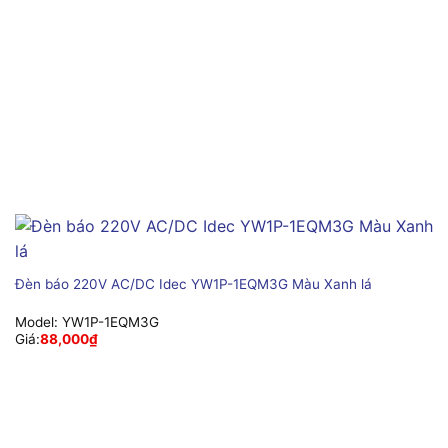
Đèn báo 220V AC/DC Idec YW1P-1EQM3G Màu Xanh lá
Model:
YW1P-1EQM3G
Giá:
88,000
₫