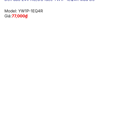
Model:
YW1P-1EQ4R
Giá:
77,000
₫