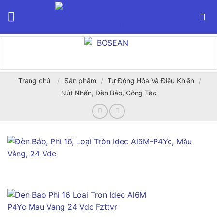
Bỏ
qua
nội
dung
/
/
/
Trang chủ
Sản phẩm
Tự Động Hóa Và Điều Khiển
Nút Nhấn, Đèn Báo, Công Tắc