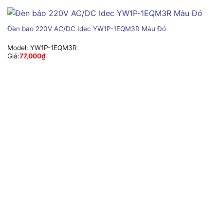
Đèn báo 220V AC/DC Idec YW1P-1EQM3R Màu Đỏ
Model:
YW1P-1EQM3R
Giá:
77,000
₫