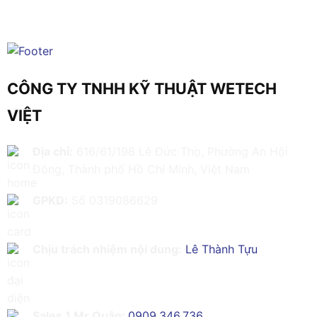
CÔNG TY TNHH KỸ THUẬT WETECH
VIỆT
Địa chỉ:
616/61/198 Lê Đức Thọ, Phường An Hội
Đông, Thành phố Hồ Chí Minh, Việt Nam
GPKD:
Số 0319086629
Chịu trách nhiệm nội dung:
Lê Thành Tựu
Sales 1 Mr Quân:
0909.346.736