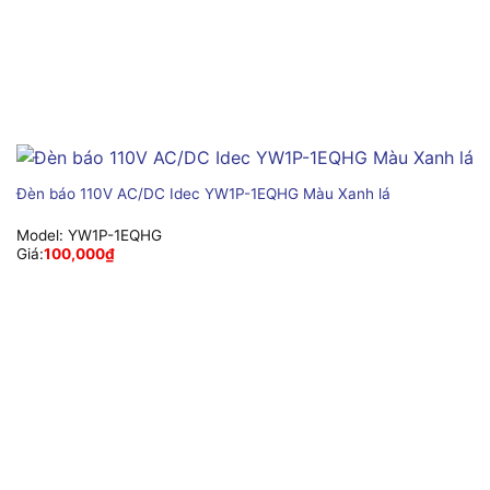
Đèn báo 110V AC/DC Idec YW1P-1EQHG Màu Xanh lá
Model:
YW1P-1EQHG
Giá:
100,000
₫