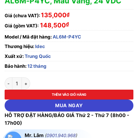
AL6M-P4YC, Màu Vàng, 24 VDC
135,000
₫
Giá (chưa VAT):
₫
148,500
Giá (gồm VAT):
Model / Mã đặt hàng:
AL6M-P4YC
Thương hiệu:
Idec
Xuất xứ:
Trung Quốc
Bảo hành:
12 tháng
Đèn báo, phi 16, loại tròn Idec AL6M-P4YC, Màu Vàng, 24 VDC
THÊM VÀO GIỎ HÀNG
MUA NGAY
HỖ TRỢ ĐẶT HÀNG/BÁO GIÁ Thứ 2 - Thứ 7 (8h00 -
17h00)
Mr. Lâm
(
0901.940.968
)