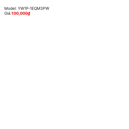
Model:
YW1P-1EQM3PW
Giá:
100,000
₫