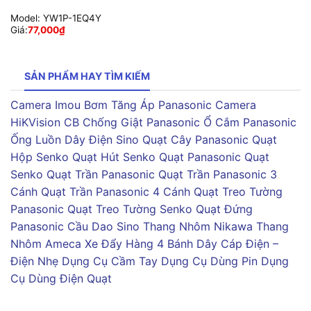
Model:
YW1P-1EQ4Y
Giá:
77,000
₫
SẢN PHẨM HAY TÌM KIẾM
Camera Imou
Bơm Tăng Áp Panasonic
Camera
HiKVision
CB Chống Giật Panasonic
Ổ Cắm Panasonic
Ống Luồn Dây Điện Sino
Quạt Cây Panasonic
Quạt
Hộp Senko
Quạt Hút Senko
Quạt Panasonic
Quạt
Senko
Quạt Trần Panasonic
Quạt Trần Panasonic 3
Cánh
Quạt Trần Panasonic 4 Cánh
Quạt Treo Tường
Panasonic
Quạt Treo Tường Senko
Quạt Đứng
Panasonic
Cầu Dao Sino
Thang Nhôm Nikawa
Thang
Nhôm Ameca
Xe Đẩy Hàng 4 Bánh
Dây Cáp Điện –
Điện Nhẹ
Dụng Cụ Cầm Tay
Dụng Cụ Dùng Pin
Dụng
Cụ Dùng Điện
Quạt