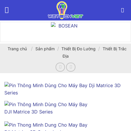
Bỏ
qua
nội
dung
/
/
/
Trang chủ
Sản phẩm
Thiết Bị Đo Lường
Thiết Bị Trắc
Địa