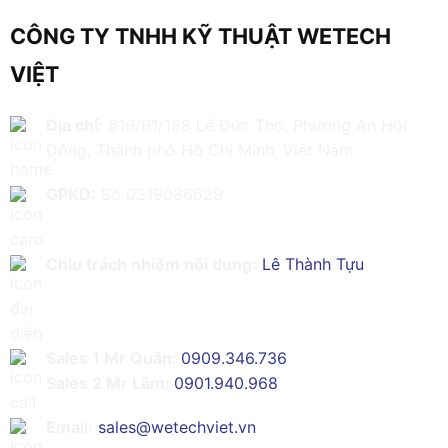
CÔNG TY TNHH KỸ THUẬT WETECH
VIỆT
Địa chỉ:
616/61/198 Lê Đức Thọ, Phường An Hội
Đông, Thành phố Hồ Chí Minh, Việt Nam
GPKD:
Số 0319086629
Chịu trách nhiệm nội dung:
Lê Thành Tựu
Sales 1 Mr Quân:
0909.346.736
Sales 2 Mr Lâm:
0901.940.968
Email:
sales@wetechviet.vn