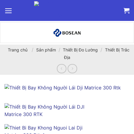
Bỏ
qua
nội
dung
/
/
/
Trang chủ
Sản phẩm
Thiết Bị Đo Lường
Thiết Bị Trắc
Địa