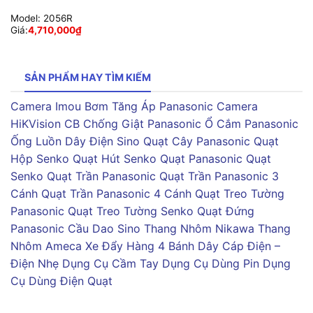
Model:
2056R
Giá:
4,710,000
₫
SẢN PHẨM HAY TÌM KIẾM
Camera Imou
Bơm Tăng Áp Panasonic
Camera
HiKVision
CB Chống Giật Panasonic
Ổ Cắm Panasonic
Ống Luồn Dây Điện Sino
Quạt Cây Panasonic
Quạt
Hộp Senko
Quạt Hút Senko
Quạt Panasonic
Quạt
Senko
Quạt Trần Panasonic
Quạt Trần Panasonic 3
Cánh
Quạt Trần Panasonic 4 Cánh
Quạt Treo Tường
Panasonic
Quạt Treo Tường Senko
Quạt Đứng
Panasonic
Cầu Dao Sino
Thang Nhôm Nikawa
Thang
Nhôm Ameca
Xe Đẩy Hàng 4 Bánh
Dây Cáp Điện –
Điện Nhẹ
Dụng Cụ Cầm Tay
Dụng Cụ Dùng Pin
Dụng
Cụ Dùng Điện
Quạt