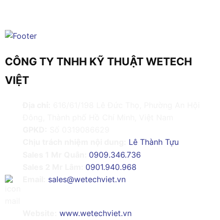
CÔNG TY TNHH KỸ THUẬT WETECH
VIỆT
Địa chỉ:
616/61/198 Lê Đức Thọ, Phường An Hội
Đông, Thành phố Hồ Chí Minh, Việt Nam
GPKD:
Số 0319086629
Chịu trách nhiệm nội dung:
Lê Thành Tựu
Sales 1 Mr Quân:
0909.346.736
Sales 2 Mr Lâm:
0901.940.968
Email:
sales@wetechviet.vn
Website:
www.wetechviet.vn