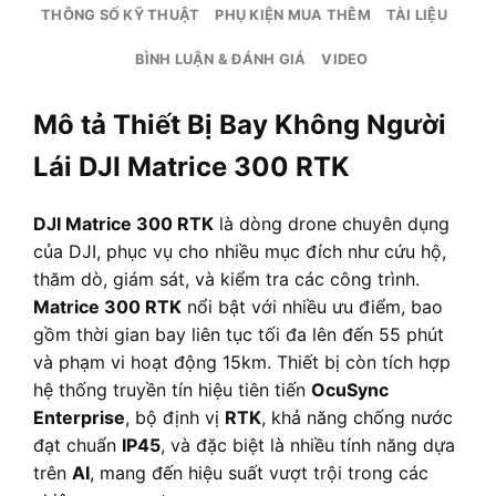
THÔNG SỐ KỸ THUẬT
PHỤ KIỆN MUA THÊM
TÀI LIỆU
BÌNH LUẬN & ĐÁNH GIÁ
VIDEO
Mô tả Thiết Bị Bay Không Người
Lái DJI Matrice 300 RTK
DJI Matrice 300 RTK
là dòng drone chuyên dụng
của DJI, phục vụ cho nhiều mục đích như cứu hộ,
thăm dò, giám sát, và kiểm tra các công trình.
Matrice 300 RTK
nổi bật với nhiều ưu điểm, bao
gồm thời gian bay liên tục tối đa lên đến 55 phút
và phạm vi hoạt động 15km. Thiết bị còn tích hợp
hệ thống truyền tín hiệu tiên tiến
OcuSync
Enterprise
, bộ định vị
RTK
, khả năng chống nước
đạt chuẩn
IP45
, và đặc biệt là nhiều tính năng dựa
trên
AI
, mang đến hiệu suất vượt trội trong các