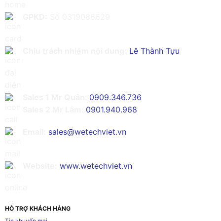
GPKD:
Số 0319086629
Chịu trách nhiệm nội dung:
Lê Thành Tựu
Sales 1 Mr Quân:
0909.346.736
Sales 2 Mr Lâm:
0901.940.968
Email:
sales@wetechviet.vn
Website:
www.wetechviet.vn
HỖ TRỢ KHÁCH HÀNG
Tin khuyến mại