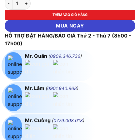
Combo 15 Pin Thông Minh Dùng Cho Máy Bay DJI Matrice 3D Se
THÊM VÀO GIỎ HÀNG
MUA NGAY
HỖ TRỢ ĐẶT HÀNG/BÁO GIÁ Thứ 2 - Thứ 7 (8h00 -
17h00)
Mr. Quân
(
0909.346.736
)
Mr. Lâm
(
0901.940.968
)
Mr. Cường
(
0779.008.018
)