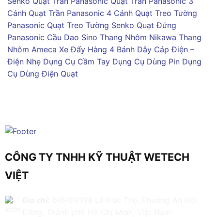
Senko
Quạt Trần Panasonic
Quạt Trần Panasonic 3
Cánh
Quạt Trần Panasonic 4 Cánh
Quạt Treo Tường
Panasonic
Quạt Treo Tường Senko
Quạt Đứng
Panasonic
Cầu Dao Sino
Thang Nhôm Nikawa
Thang
Nhôm Ameca
Xe Đẩy Hàng 4 Bánh
Dây Cáp Điện –
Điện Nhẹ
Dụng Cụ Cầm Tay
Dụng Cụ Dùng Pin
Dụng
Cụ Dùng Điện
Quạt
CÔNG TY TNHH KỸ THUẬT WETECH
VIỆT
Địa chỉ:
616/61/198 Lê Đức Thọ, Phường An Hội
Đông, Thành phố Hồ Chí Minh, Việt Nam