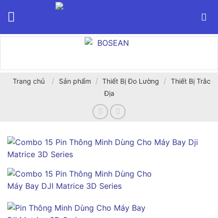
Bỏ
qua
nội
dung
/
/
/
Trang chủ
Sản phẩm
Thiết Bị Đo Lường
Thiết Bị Trắc
Địa