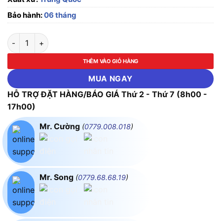
Bảo hành:
06 tháng
Pin Thông Minh Dùng Cho Máy Bay DJI Mavic 3 số lượng
THÊM VÀO GIỎ HÀNG
MUA NGAY
HỖ TRỢ ĐẶT HÀNG/BÁO GIÁ Thứ 2 - Thứ 7 (8h00 -
17h00)
Mr. Cường
(
0779.008.018
)
Mr. Song
(
0779.68.68.19
)