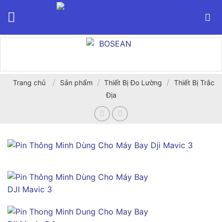
Bỏ
qua
nội
dung
/
/
/
Trang chủ
Sản phẩm
Thiết Bị Đo Lường
Thiết Bị Trắc
Địa