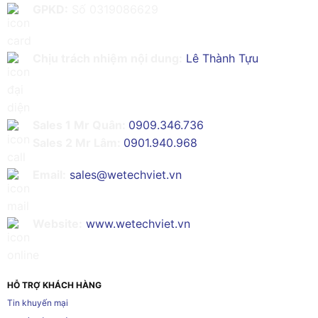
GPKD:
Số 0319086629
Chịu trách nhiệm nội dung:
Lê Thành Tựu
Sales 1 Mr Quân:
0909.346.736
Sales 2 Mr Lâm:
0901.940.968
Email:
sales@wetechviet.vn
Website:
www.wetechviet.vn
HỖ TRỢ KHÁCH HÀNG
Tin khuyến mại