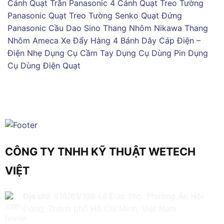
Cánh
Quạt Trần Panasonic 4 Cánh
Quạt Treo Tường
Panasonic
Quạt Treo Tường Senko
Quạt Đứng
Panasonic
Cầu Dao Sino
Thang Nhôm Nikawa
Thang
Nhôm Ameca
Xe Đẩy Hàng 4 Bánh
Dây Cáp Điện –
Điện Nhẹ
Dụng Cụ Cầm Tay
Dụng Cụ Dùng Pin
Dụng
Cụ Dùng Điện
Quạt
CÔNG TY TNHH KỸ THUẬT WETECH
VIỆT
Địa chỉ:
616/61/198 Lê Đức Thọ, Phường An Hội
Đông, Thành phố Hồ Chí Minh, Việt Nam