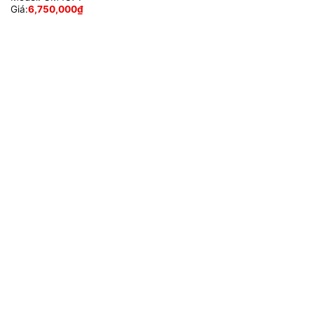
Giá:
6,750,000
₫