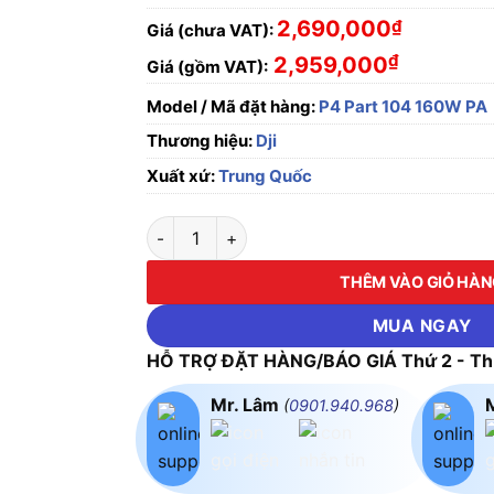
2,690,000
₫
Giá (chưa VAT):
₫
2,959,000
Giá (gồm VAT):
Model / Mã đặt hàng:
P4 Part 104 160W PA
Thương hiệu:
Dji
Xuất xứ:
Trung Quốc
Bộ Nguồn Adapter DJI P4 Part 104 160W (Kh
THÊM VÀO GIỎ HÀ
MUA NGAY
HỖ TRỢ ĐẶT HÀNG/BÁO GIÁ Thứ 2 - Thứ
Mr. Lâm
(
0901.940.968
)