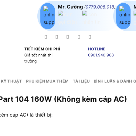
Mr. Cường
(
0779.008.018
)
TIẾT KIỆM CHI PHÍ
HOTLINE
g
Giá tốt nhất thị
0901.940.968
trường
 KỸ THUẬT
PHỤ KIỆN MUA THÊM
TÀI LIỆU
BÌNH LUẬN & ĐÁNH G
 Part 104 160W (Không kèm cáp AC)
m cáp AC) là thiết bị: