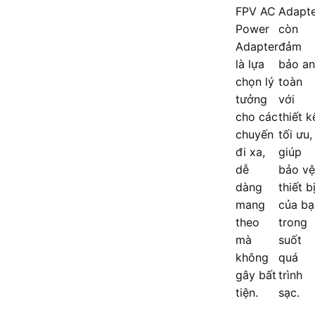
FPV AC
Adapt
Power
còn
Adapter
đảm
là lựa
bảo an
chọn lý
toàn
tưởng
với
cho các
thiết k
chuyến
tối ưu,
đi xa,
giúp
dễ
bảo vệ
dàng
thiết b
mang
của bạ
theo
trong
mà
suốt
không
quá
gây bất
trình
tiện.
sạc.