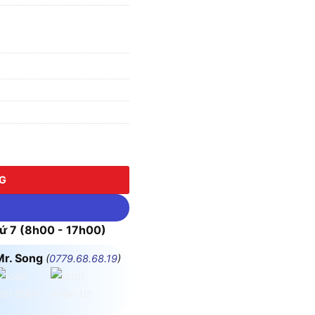
ông kèm cáp AC) số lượng
NG
 7 (8h00 - 17h00)
Mr. Song
(
0779.68.68.19
)