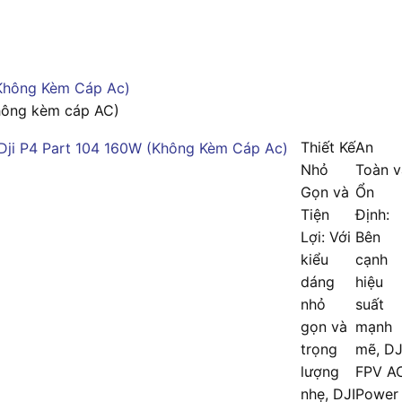
hông kèm cáp AC)
Thiết Kế
An
Nhỏ
Toàn v
Gọn và
Ổn
Tiện
Định:
Lợi: Với
Bên
kiểu
cạnh
dáng
hiệu
nhỏ
suất
gọn và
mạnh
trọng
mẽ, DJ
lượng
FPV A
nhẹ, DJI
Power