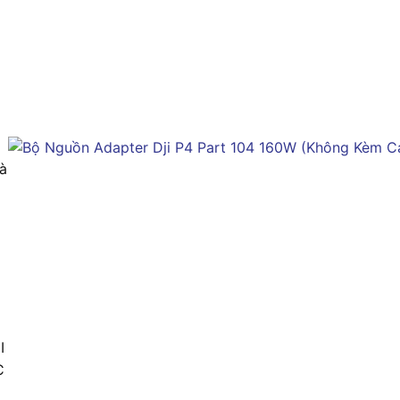
à
I
C