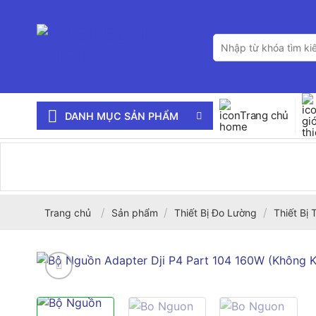
Bỏ
qua
Tìm
nội
kiếm:
dung
Trang chủ
DANH MỤC SẢN PHẨM
/
/
/
Trang chủ
Sản phẩm
Thiết Bị Đo Lường
Thiết Bị 