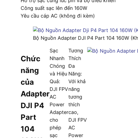
Hỗ trợ sạc cùng lúc pin và bộ điều khiển
Công suất sạc lên đến 160W
Yêu cầu cáp AC (không đi kèm)
Bộ Nguồn Adapter DJI P4 Part 104 160W (K
Sạc
Tương
Chức
Nhanh
Thích
Chóng
Đa
năng
và Hiệu
Năng:
của
Quả:
Với khả
DJI FPV
năng
Adapter
AC
tương
DJI P4
Power
thích
Adapter
cao,
Part
cho
DJI FPV
104
phép
AC
sạc
Power