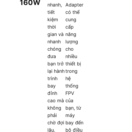
160W
nhanh,
Adapter
tiết
có thể
kiệm
cung
thời
cấp
gian và
năng
nhanh
lượng
chóng
cho
đưa
nhiều
bạn trở
thiết bị
lại hành
trong
trình
hệ
bay
thống
đỉnh
FPV
cao mà
của
không
bạn, từ
phải
máy
chờ đợi
bay đến
lâu.
bộ điều