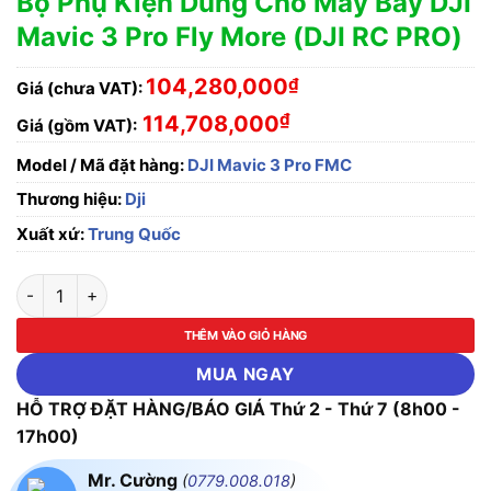
Bộ Phụ Kiện Dùng Cho Máy Bay DJI
Mavic 3 Pro Fly More (DJI RC PRO)
104,280,000
₫
Giá (chưa VAT):
₫
114,708,000
Giá (gồm VAT):
Model / Mã đặt hàng:
DJI Mavic 3 Pro FMC
Thương hiệu:
Dji
Xuất xứ:
Trung Quốc
Bộ Phụ Kiện Dùng Cho Máy Bay DJI Mavic 3 Pro Fly More (DJI 
THÊM VÀO GIỎ HÀNG
MUA NGAY
HỖ TRỢ ĐẶT HÀNG/BÁO GIÁ Thứ 2 - Thứ 7 (8h00 -
17h00)
Mr. Cường
(
0779.008.018
)