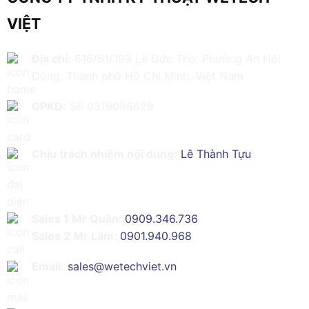
VIỆT
Địa chỉ:
616/61/198 Lê Đức Thọ, Phường An Hội
Đông, Thành phố Hồ Chí Minh, Việt Nam
GPKD:
Số 0319086629
Chịu trách nhiệm nội dung:
Lê Thành Tựu
Sales 1 Mr Quân:
0909.346.736
Sales 2 Mr Lâm:
0901.940.968
Email:
sales@wetechviet.vn