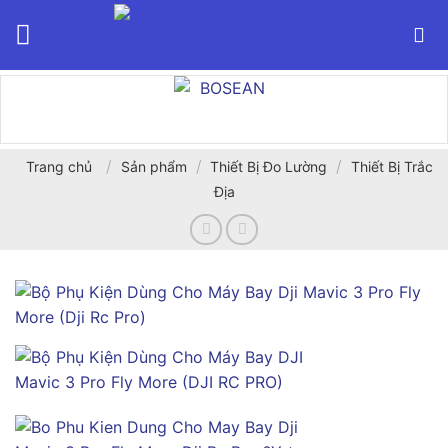
Bỏ
qua
nội
dung
/
/
/
Trang chủ
Sản phẩm
Thiết Bị Đo Lường
Thiết Bị Trắc
Địa