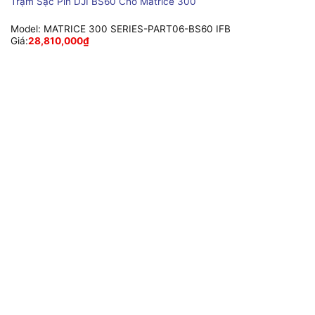
Trạm Sạc Pin DJI BS60 Cho Matrice 300
Model:
MATRICE 300 SERIES-PART06-BS60 IFB
Giá:
28,810,000
₫