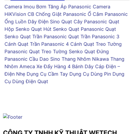
Camera Imou
Bơm Tăng Áp Panasonic
Camera
HiKVision
CB Chống Giật Panasonic
Ổ Cắm Panasonic
Ống Luồn Dây Điện Sino
Quạt Cây Panasonic
Quạt
Hộp Senko
Quạt Hút Senko
Quạt Panasonic
Quạt
Senko
Quạt Trần Panasonic
Quạt Trần Panasonic 3
Cánh
Quạt Trần Panasonic 4 Cánh
Quạt Treo Tường
Panasonic
Quạt Treo Tường Senko
Quạt Đứng
Panasonic
Cầu Dao Sino
Thang Nhôm Nikawa
Thang
Nhôm Ameca
Xe Đẩy Hàng 4 Bánh
Dây Cáp Điện –
Điện Nhẹ
Dụng Cụ Cầm Tay
Dụng Cụ Dùng Pin
Dụng
Cụ Dùng Điện
Quạt
CÔNG TY TNHH KỸ THUẬT WETECH